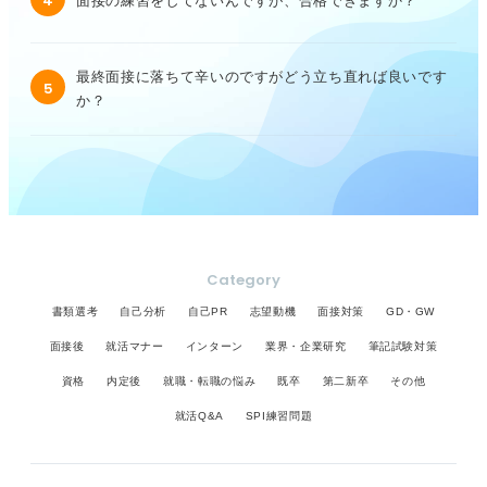
4
面接の練習をしてないんですが、合格できますか？
最終面接に落ちて辛いのですがどう立ち直れば良いです
5
か？
Category
書類選考
自己分析
自己PR
志望動機
面接対策
GD・GW
面接後
就活マナー
インターン
業界・企業研究
筆記試験対策
資格
内定後
就職・転職の悩み
既卒
第二新卒
その他
就活Q&A
SPI練習問題