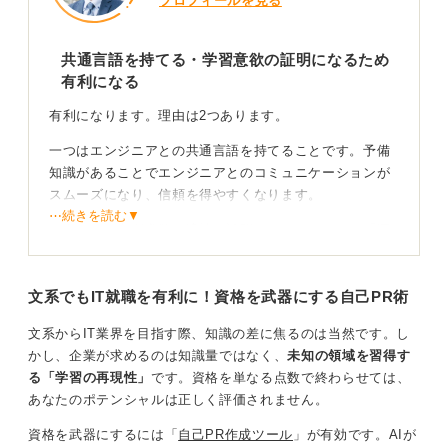
プロフィールを見る
共通言語を持てる・学習意欲の証明になるため
有利になる
有利になります。理由は2つあります。
一つはエンジニアとの共通言語を持てることです。予備
知識があることでエンジニアとのコミュニケーションが
スムーズになり、信頼を得やすくなります。
⋯続きを読む▼
もう一つは学習意欲と適性の証明になることです。「IT
に対して苦手意識がない」「自分で勉強できる人だ」と
いう評価が得られます。
文系でもIT就職を有利に！資格を武器にする自己PR術
「学び続ける姿勢」を資格でアピールしよう
文系からIT業界を目指す際、知識の差に焦るのは当然です。し
かし、企業が求めるのは知識量ではなく、
未知の領域を習得す
IT業界では理系が有利といわれていますが、これは専門
る「学習の再現性」
です。資格を単なる点数で終わらせては、
知識というよりも論理的に物事を考え、学び続けられる
あなたのポテンシャルは正しく評価されません。
姿勢が理系学生に多いと期待されているためです。
資格を武器にするには「
自己PR作成ツール
」が有効です。
AIが
文系の人がこの資格を取得することでその「知識」と