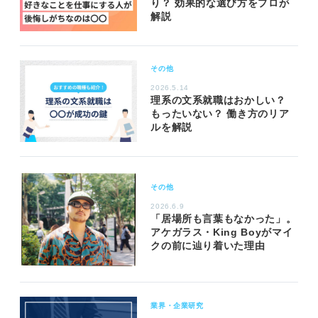
り？ 効果的な選び方をプロが
解説
その他
2026.5.14
理系の文系就職はおかしい？
もったいない？ 働き方のリア
ルを解説
その他
2026.6.9
「居場所も言葉もなかった」。
アケガラス・King Boyがマイ
クの前に辿り着いた理由
業界・企業研究