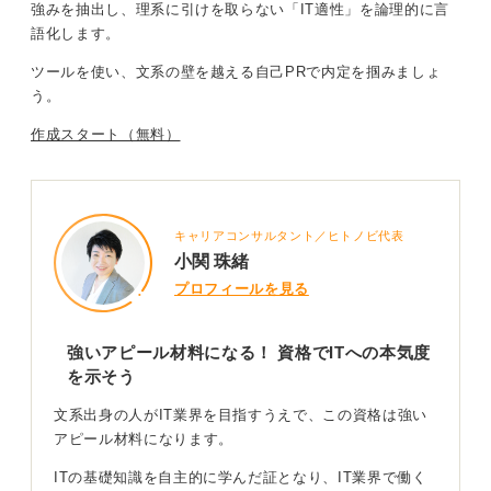
強みを抽出
し、
理系に引けを取らない「IT適性」を論理的に言
「学ぶ姿勢」を客観的に可視化できるため、強みになり
語化します
。
ます。
ツールを使い、文系の壁を越える自己PRで内定を掴みましょ
ぜひ面接ではなぜIT業界を選んだのか、なぜその資格を
う。
取ろうと思ったのか、それをどう活かしたいのかを具体
的に語れるように準備してください。
作成スタート（無料）
余力があれば、Pythonなどのプログラミングの基礎に実
際に触れておくとなお良いと思います。
キャリアコンサルタント／ヒトノビ代表
0
小関 珠緒
プロフィールを見る
強いアピール材料になる！ 資格でITへの本気度
を示そう
文系出身の人がIT業界を目指すうえで、この資格は強い
アピール材料になります。
ITの基礎知識を自主的に学んだ証となり、IT業界で働く