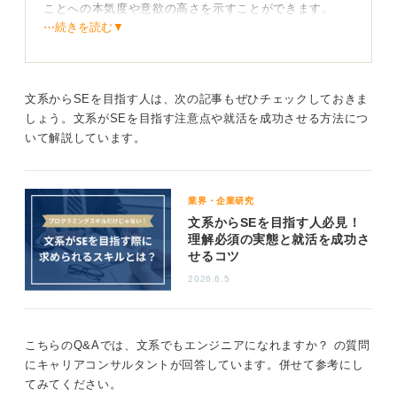
ことへの本気度や意欲の高さを示すことができます。
⋯続きを読む▼
資格があれば必ず就職できるというわけではありません
が、学習する姿勢は評価されるでしょう。
文系からSEを目指す人は、次の記事もぜひチェックしておきま
取得理由を自分の言葉で語れるように
しょう。文系がSEを目指す注意点や就活を成功させる方法につ
いて解説しています。
面接では、なぜこの資格を取得しようと思ったのか？ 学
んだことを今後どのように活かしていきたいか？ といっ
た質問をされる可能性が高いです。
業界・企業研究
その際に「文系出身である自分がIT業界で活躍するため
文系からSEを目指す人必見！
に、まず客観的な形で基礎力を証明したいと考えた」と
理解必須の実態と就活を成功さ
いうように、資格取得の背景にある主体的な考えや前向
せるコツ
きな姿勢を自身の言葉で伝えることができれば、高く評
2026.6.5
価されるでしょう。
0
こちらのQ&Aでは、文系でもエンジニアになれますか？ の質問
にキャリアコンサルタントが回答しています。併せて参考にし
てみてください。