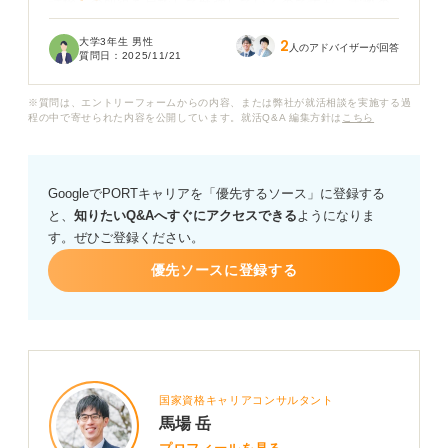
試験」の取得を目指して勉強しているのですが、実際の
ところこの資格を持っていることでどれくらい就職活動
大学3年生 男性
2
が有利になるのでしょうか？
人のアドバイザーが回答
質問日：
2025/11/21
文系で基本情報技術者を取得してIT企業に就職された方
※質問は、エントリーフォームからの内容、または弊社が就活相談を実施する過
がいれば、具体的な経験談や資格をどのようにアピール
程の中で寄せられた内容を公開しています。就活Q&A 編集方針は
こちら
したか何かアドバイスをお願いしたいです。
GoogleでPORTキャリアを「優先するソース」に登録する
と、
知りたいQ&Aへすぐにアクセスできる
ようになりま
す。ぜひご登録ください。
優先ソースに登録する
国家資格キャリアコンサルタント
馬場 岳