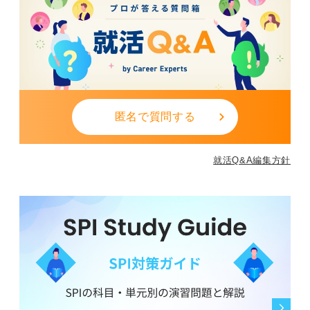
たとえば、10問中8問解ける実力がある場合は、最初に
易しい問題をすべてクリアし、残った時間で難問にチャ
レンジしましょう。
実践演習では必ずストップウォッチを使い、1問あたり平
均何秒かかっているかを測定し、目標タイムを設定して
ください。
匿名で質問する
勉強法としては、市販の玉手箱対策問題集を解答解説を
丸暗記するのではなく、「なぜその解法を選んだの
就活Q&A編集方針
か」、「別解はないか？」を意識しながら取り組むこと
がポイントです。
解説に書かれている手順を自分なりに再構築し、似たパ
ターンの問題を10題以上繰り返し練習することで、自然
と解法パターンが身につきます。
最後に、直前期には苦手分野だけ短時間で集中攻略する
のが効果的です。
図表問題であれば過去問から読み取り部分だけを抜き出