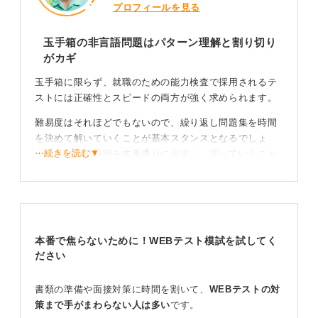
プロフィールを見る
玉手箱の非言語問題はパターン理解と割り切り
がカギ
玉手箱に限らず、就職のための能力検査で採用されるテ
ストには正確性とスピードの両方が強く求められます。
難易度はそれほどでもないので、繰り返し問題集を時間
を決めて解いていくことが基本スタンスとなるでしょ
⋯続きを読む▼
う。必ず制限時間を本番通りに設定し、守っていくこと
が重要です。
玉手箱の非言語問題は、パターン化された解法を習得
し、徹底的に反復練習することで確実に点数を伸ばすこ
とができます。
本番で焦らないために！WEBテスト模試を試してく
そのほかに注意していただきたいのが試験の種類によっ
ださい
ては許可される電卓の使用に慣れておくこと、手元に必
ずメモ用紙を用意し、問題を解くヒントとなる条件など
書類の準備や面接対策に時間を割いて、
WEBテストの対
を書いていくことです。
策まで手がまわらない人は多い
です。