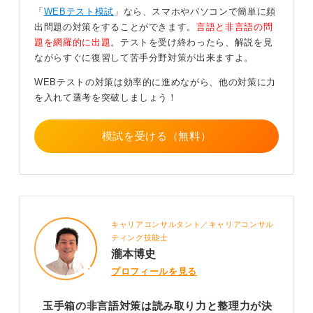
メモについては実際に手を動かして推論を書くなどする
「
WEBテスト模試
」なら、スマホやパソコンで簡単に頻
ことでミスを防ぎ、思考を整理できます。
出問題の対策をすることができます。
言語と非言語の問
題を網羅的に出題
。テストを受け終わったら、解説を見
ながらすぐに復習して苦手分野対策が出来ますよ。
回答スピード重視でわからない問題はすぐに次へ進
WEBテストの対策は効率的に進めながら、他の対策に力
もう
を入れて選考を突破しましょう！
模試を受ける（無料）
時間配分については、 1問にかけられる時間が非常に短
いため、数秒考えて解法が浮かばなければ、潔く次の問
題に移っていくという思い切りが大変重要になります。
玉手箱は、正答率よりも回答数が重視される傾向があり
ますので、分からなくても空欄にはせず、直感でマーク
キャリアコンサルタント／キャリアコンサル
して次へ進むことが大切です。
ティング技能士
瀧本博史
0
プロフィールを見る
玉手箱の非言語対策は読み取り力と整理力が決