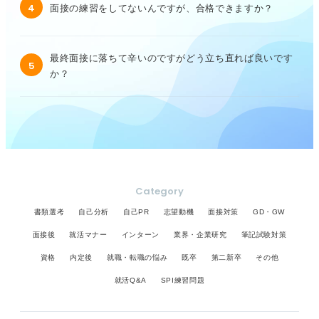
4
面接の練習をしてないんですが、合格できますか？
最終面接に落ちて辛いのですがどう立ち直れば良いです
5
か？
Category
書類選考
自己分析
自己PR
志望動機
面接対策
GD・GW
面接後
就活マナー
インターン
業界・企業研究
筆記試験対策
資格
内定後
就職・転職の悩み
既卒
第二新卒
その他
就活Q&A
SPI練習問題