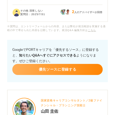
限られた時間の中でどのように取り組めば良いのかわか
その他 回答しない
2
らず、焦ってしまいます。
人のアドバイザーが回答
質問日：
2025/7/31
非言語問題で高得点を目指すための具体的な解答のコツ
※質問は、エントリーフォームからの内容、または弊社が就活相談を実施する過
や、効率の良い勉強法、時間配分の考え方について、ア
程の中で寄せられた内容を公開しています。就活Q&A 編集方針は
こちら
ドバイスをいただけると助かります。
GoogleでPORTキャリアを「優先するソース」に登録する
と、
知りたいQ&Aへすぐにアクセスできる
ようになりま
す。ぜひご登録ください。
優先ソースに登録する
国家資格キャリアコンサルタント／2級ファイ
ナンシャル・プランニング技能士
山田 圭佑