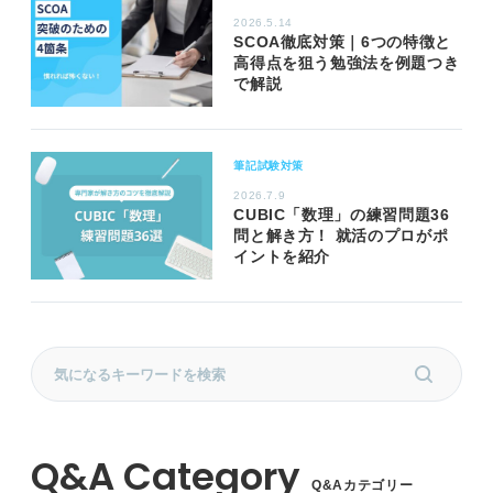
2026.5.14
SCOA徹底対策｜6つの特徴と
高得点を狙う勉強法を例題つき
で解説
筆記試験対策
2026.7.9
CUBIC「数理」の練習問題36
問と解き方！ 就活のプロがポ
イントを紹介
Q&Aカテゴリー