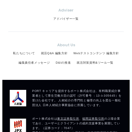
Adviser
アドバイザー一覧
About Us
私たちについて
就活Q&A 編集方針
Webテストコンテンツ 編集方針
編集責任者メッセージ
D&Iの推進
就活対策資料&ツール一覧