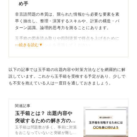
め手
非言語問題の本質は、限られた情報から必要な要素を素
早く抽出し、整理・演算するスキルや、計算の構造・パ
ターン認識、論理的思考力を測ることにあります。
玉手箱の図表読み取りや四則逆算で得点を上げるために
⋯続きを読む▼
は、以下のポイントを意識してください。
まず、問題文を読んだらすぐに何を求められているかを
明確に把握し、余計な情報に惑わされないことが重要で
す。
以下の記事では玉手箱の出題内容や対策方法などを網羅的に解
説しています。これから玉手箱を受検する予定があり、少しで
図表の読み取り問題では、表やグラフの縦軸・横軸、単
も不安を抱えている人は一度目を通しておきましょう。
位（％／人数／金額など）に注目し、全体をざっと俯瞰
したうえで問いに必要な項目だけを意識して確認しまし
ょう。
関連記事
玉手箱とは？ 出題内容や
突破するための解き方のコ
図表や条件を素早く整理して、確実に点を積み上げ
玉手箱は問題数が多く、事前に対策
ツを徹底解説
よう
をおこなっていないと突破が難しい