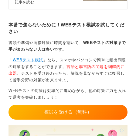
WEBテストの1つ。この記事では、
記事を読む
玉手箱の対策方法について、キャリ
アコンサルタントのアドバイスを交
えつつ解説します。事前に万全に対
紙の問題集や模擬試験では、色ペンや下線を使って問わ
策をおこなって、玉手箱を通過しま
本番で焦らないために！WEBテスト模試を試してくだ
れている数字や項目を強調すると見落としを防げます
しょう。
さい
が、本番のWebテストでは画面上で注意深く確認するこ
とが大切です。
書類の準備や面接対策に時間を割いて、
WEBテストの対策まで
手がまわらない人は多い
です。
次に、四則逆算や条件整理問題では、頭のなかだけで解
こうとせず条件を書き出す、簡易表を作る習慣をつけま
「
WEBテスト模試
」なら、スマホやパソコンで簡単に頻出問題
しょう。
の対策をすることができます。
言語と非言語の問題を網羅的に
出題
。テストを受け終わったら、解説を見ながらすぐに復習し
「A＋B＝60」、「A：B＝2:1」などの関係式は、すぐに
て苦手分野の対策が出来ますよ。
数直線や比の図に落とし込むことで計算量とミスを大幅
に減らせます。
WEBテストの対策は効率的に進めながら、他の対策に力を入れ
て選考を突破しましょう！
ただし、本番のWebテストではメモ用紙の使用可否が企
業や試験形式によって異なるため、事前に確認しておく
ことが必要です。もし許可されていれば、問題用紙の余
模試を受ける（無料）
白やメモ用紙を活用しましょう。
時間配分のコツとしては、難問にこだわらず解ける問題
から先に解く戦略が有効です。