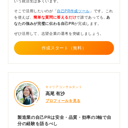
いう就活生は多くいます。
げよう！
そこで活用したいのが「
自己PR作成ツール
」です。これ
を使えば、
簡単な質問に答えるだけ
で誰であっても,
あ
たとえば過去の職務で培った課題解決能力や品質管理の
なたの強みが完璧に伝わる自己PR
が完成します。
経験を、製造業において「世の中にないものを生み出
す」という創造的なプロセスにどのように活かしたいか
ぜひ活用して、志望企業の選考を突破しましょう。
を具体的に示してください。
作成スタート（無料）
製造業は困難な技術課題をクリアし、新しい製品を生み
出す喜びがある分野です。
あなたのものづくりへの情熱や課題を乗り越える意欲を
具体的なエピソードを交えて力強く語ることができれ
ば、採用担当者の心に響くアピールになります。
即戦力でなくてもあなたの情熱とこれまでの経験で培っ
キャリアコンサルタント
た課題解決能力が、製造業でどのように貢献できるかを
高尾 有沙
具体的に示すことであなたのポテンシャルを効果的に伝
プロフィールを見る
わるはずですよ。
製造業の自己PRは安全・品質・効率の3軸で自
0
分の経験を語るべし