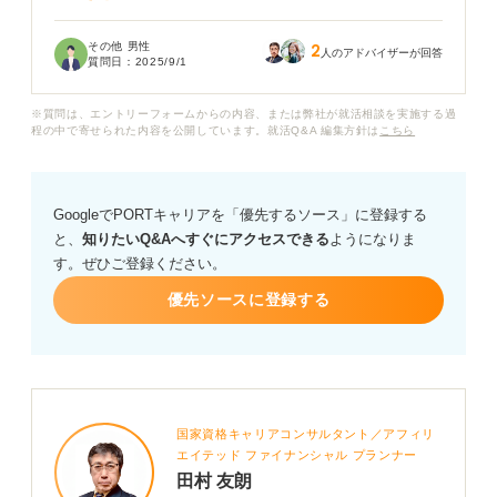
未経験でも製造業で求められる能力や資質があると思う
その他 男性
2
のですが、具体的にどのような点を強調すれば良いでし
人のアドバイザーが回答
質問日：
2025/9/1
ょうか？ 具体的には今の仕事での課題解決経験や品質管
理の意識、チームで協力して目標を達成したことなどを
※質問は、エントリーフォームからの内容、または弊社が就活相談を実施する過
どのように製造業と結びつけて話せば良いのか悩んでい
程の中で寄せられた内容を公開しています。就活Q&A 編集方針は
こちら
ます。
製造業への熱意や、新しい知識・スキルを習得する意欲
GoogleでPORTキャリアを「優先するソース」に登録する
を効果的に伝えるにはどうすれば良いのか教えていただ
と、
知りたいQ&Aへすぐにアクセスできる
ようになりま
きたいです。
す。ぜひご登録ください。
また異業種からの転職の場合どのような視点で自己PRを
優先ソースに登録する
組み立てれば、採用担当者に「この人は即戦力になる」
あるいは「将来性がある」と思ってもらえるか、具体的
なアドバイスをお願いします。
国家資格キャリアコンサルタント／アフィリ
エイテッド ファイナンシャル プランナー
田村 友朗