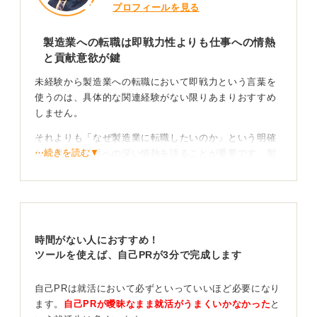
プロフィールを見る
製造業への転職は即戦力性よりも仕事への情熱
と貢献意欲が鍵
未経験から製造業への転職において即戦力という言葉を
使うのは、具体的な関連経験がない限りあまりおすすめ
しません。
それよりも「なぜ製造業に転職したいのか」という明確
⋯続きを読む▼
な動機と、業界への深い情熱を語ることが重要です。製
造業には製造ラインの作業、マネジメント、研究開発な
どさまざまな職種があります。
前職で課題解決や品質管理の経験がある場合は、特に研
究開発の分野でその経験が活かせる可能性があります。
時間がない人におすすめ！
製造業の研究開発は日々の業務で数多くの課題に直面
ツールを使えば、自己PRが3分で完成します
し、それを解決していくプロセスそのものです。
自己PRは就活において必ずといっていいほど必要になり
ます。
自己PRが曖昧なまま就活がうまくいかなかった
と
製造業の職種の業務を深掘りして自分の強みとつな