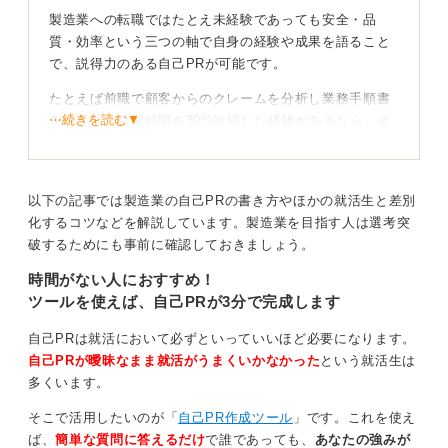
製造業への転職ではたとえ未経験であっても安全・品
質・効率という三つの軸で自身の経験や成果を語ること
で、説得力のある自己PRが可能です。
たとえば前職で顧客からのクレームを分析し業務手順書
⋯続きを読む▼
を改訂して処理時間を30%短縮した経験があるなら、そ
れを「作業を標準化することでミスを未然に防ぎ、品質
と安全の向上につなげた」と言い換え、改善ストーリー
として仕立てます。
以下の記事では製造業の自己PRの書き方やほかの就活生と差別
あなたの経験を、製造業の言葉に翻訳するのです。
化するコツなどを解説しています。製造業を目指す人は選考突
破するためにも事前に確認しておきましょう。
時間がない人におすすめ！
ツールを使えば、自己PRが3分で完成します
現場主義の姿勢を示して貢献意欲をアピールしよ
う！
自己PRは就活において必ずといっていいほど必要になります。
自己PRが曖昧なまま就活がうまくいかなかった
という就活生は
その際自ら現場に足を運びヒアリングを重ねて課題を発
多くいます。
見したプロセスを示すと、机上の空論ではない現場主義
そこで活用したいのが「
自己PR作成ツール
」です。これを使え
の姿勢が伝わる良いアピールになります。
ば、
簡単な質問に答えるだけ
で誰であっても、
あなたの強みが