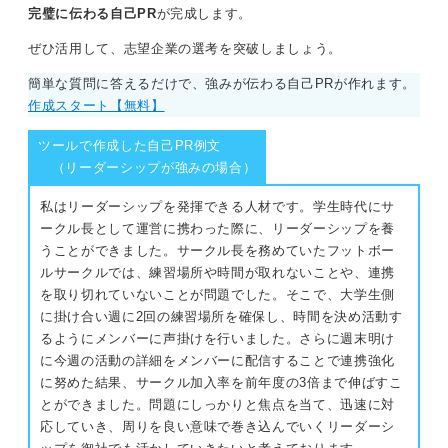
最後に「製造現場でも異常を定量的にとらえ改善策を関
完璧に伝わる自己PR
が完成します。
係部署と協働で実行することで、歩留まり向上に貢献し
ぜひ活用して、志望企業の選考を突破しましょう。
たい」と着地させれば即戦力としての期待と成長意欲の
両方を兼ね備えた、魅力的な自己PRになるはずです。
簡単な質問に答えるだけで、強みが伝わる自己PRが作れます。
作成スタート【無料】
0
ツールで作成した自己PR例文
（リーダーシップが強みの場合）
私はリーダーシップを発揮できる人材です。学生時代にサ
ークル長として運営に携わった際に、リーダーシップを養
うことができました。サークル長を務めていたフットボー
ルサークルでは、練習場所や時間が取れないことや、連携
を取り切れていないことが問題でした。そこで、大学生側
に掛け合い週に2回の練習場所を確保し、時間を決め活動す
るようにメンバーに声掛けを行いました。さらに週末明け
に今週の活動の詳細をメンバーに配信することで連携強化
に努めた結果、サークル加入率を前年度の3倍まで伸ばすこ
とができました。問題にしっかりと焦点を当て、迅速に対
応していき、周りを良い意味で巻き込んでいくリーダーシ