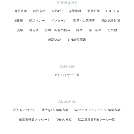
Category
書類選考
自己分析
自己PR
志望動機
面接対策
GD・GW
面接後
就活マナー
インターン
業界・企業研究
筆記試験対策
資格
内定後
就職・転職の悩み
既卒
第二新卒
その他
就活Q&A
SPI練習問題
Adviser
アドバイザー一覧
About Us
私たちについて
就活Q&A 編集方針
Webテストコンテンツ 編集方針
編集責任者メッセージ
D&Iの推進
就活対策資料&ツール一覧