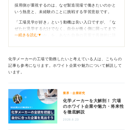
採用側が重視するのは、なぜ製造現場で働きたいのかと
いう熱意と、未経験のことに挑戦する学習意欲です。
「工場見学が好き」という動機は良い入口ですが、「な
ぜただ見学するだけでなく、自分が働く側に回ってまで
⋯続きを読む▼
かかわりたいのか」を、あなた自身の言葉で具体的に語
る必要があります。
見学で感じたおもしろさを、具体的な製品名や工程名に
紐付けて語り、そこにどう貢献したいかを伝えること
化学メーカーの工場で勤務したいと考えている人は、こちらの
で、あなたの本気度が伝わります。
記事も参考になります。ホワイト企業や魅力について解説して
います。
ポテンシャルと実行力のアピールで差別化！
次に、あなたの適性を示すため、現職でのマニュアル順
守や安全意識、細部への注意力といった、製造現場でも
業界・企業研究
活きる行動例を整理してアピールしましょう。
化学メーカーを大解剖！ 穴場
のホワイト企業や魅力・将来性
さらに、応募企業の主力分野を押さえ、「この分野は〇
を徹底解説
〇市場が拡大しているため長期的にたずさわりたい」と
2026.6.23
貢献意欲を伝えると説得力が増します。
最後に入社後の学習計画として、たとえばフォークリフ