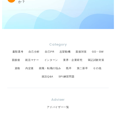
か？
Category
書類選考
自己分析
自己PR
志望動機
面接対策
GD・GW
面接後
就活マナー
インターン
業界・企業研究
筆記試験対策
資格
内定後
就職・転職の悩み
既卒
第二新卒
その他
就活Q&A
SPI練習問題
Adviser
アドバイザー一覧