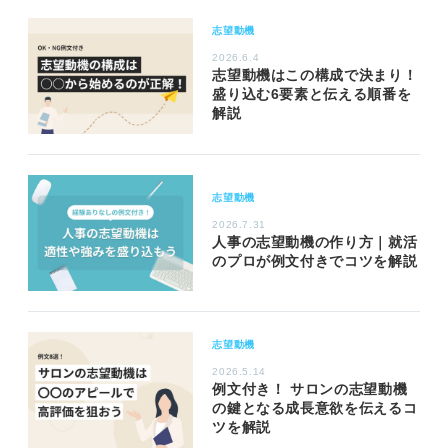
志望動機
2026.6.4
志望動機はこの構成で決まり！
盛り込む6要素と伝える順番を
解説
志望動機
2026.7.31
人事の志望動機の作り方｜就活
のプロが例文付きでコツを解説
志望動機
2026.5.14
例文付き！ サロンの志望動機
の鍵となる成長意欲を伝えるコ
ツを解説