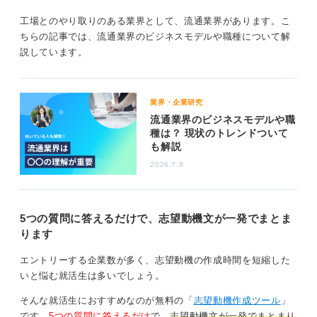
ト免許やQC検定3級を取得予定と示すと、未経験という
工場とのやり取りのある業界として、流通業界があります。こ
ハードルをあなたの実行力で上書きできます。
ちらの記事では、流通業界のビジネスモデルや職種について解
説しています。
0
業界・企業研究
流通業界のビジネスモデルや職
種は？ 現状のトレンドついて
も解説
2026.7.8
5つの質問に答えるだけで、志望動機文が一発でまとま
ります
エントリーする企業数が多く、志望動機の作成時間を短縮した
いと悩む就活生は多いでしょう。
そんな就活生におすすめなのが無料の「
志望動機作成ツール
」
です。
5つの質問に答えるだけ
で、
志望動機文が一発でまとまり