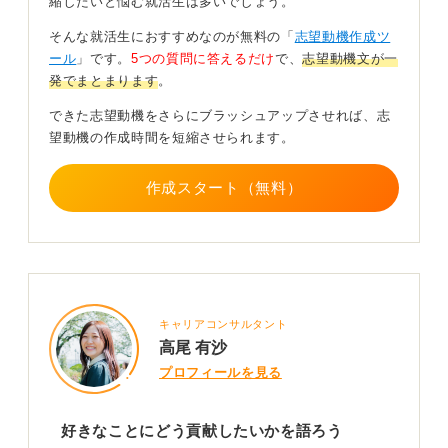
縮したいと悩む就活生は多いでしょう。
でどう活かされるかを具体的に伝えることの方がより重
要です。
そんな就活生におすすめなのが無料の「
志望動機作成ツ
ール
」です。
5つの質問に答えるだけ
で、
志望動機文が一
「好き」という感情だけでなく、自分がその職場でどの
発でまとまります
。
ように貢献できるかを具体的にイメージし、言葉にして
みましょう。
できた志望動機をさらにブラッシュアップさせれば、志
望動機の作成時間を短縮させられます。
企業側は「安定して長く働けるか」「真面目に働ける
か」を重視しているため、これらの点をアピールすると
良い印象を与えられる可能性が高いです。
作成スタート（無料）
入社後の具体的な目標や、業務に対する意欲を示すこと
で、採用担当者にあなたの熱意を伝えましょう。
1
キャリアコンサルタント
高尾 有沙
プロフィールを見る
好きなことにどう貢献したいかを語ろう