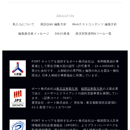
About Us
私たちについて
就活Q&A 編集方針
Webテストコンテンツ 編集方針
編集責任者メッセージ
D&Iの推進
就活対策資料&ツール一覧