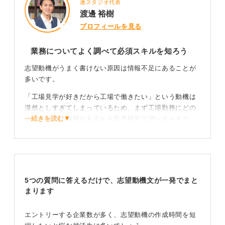
通スタジオ代表
渡邊 裕樹
プロフィールを見る
業務についてよく調べて必須スキルを知ろう
志望動機がうまく書けない原因は情報不足にあることが
多いです。
「工場見学が好きだから工場で働きたい」という動機は
漠然としすぎてしまっているため、まず工場勤務にどの
⋯続きを読む▼
ような仕事の種類があるかを業界研究で調べるべきで
す。
たとえば、ライン作業、検品、機械オペレーター、倉庫
管理など、それぞれ求められる能力が異なります。
5つの質問に答えるだけで、志望動機文が一発でまと
「好き」から「できる」へ！ 具体的な貢献意欲を示
まります
すことがコツ
エントリーする企業数が多く、志望動機の作成時間を短
工場見学が好きという気持ちは大切ですが、それが仕事