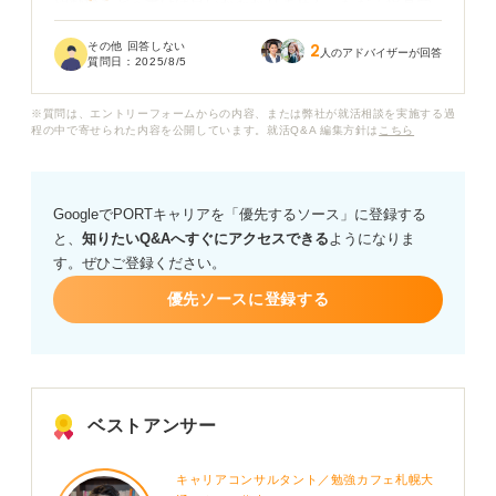
望動機をどう書けば良いかわかりません。ただ工場見学
が好きというだけで、工場でのものづくりや製造する商
その他 回答しない
2
品まで絞り込んでいるわけではありません。
人のアドバイザーが回答
質問日：
2025/8/5
そのため、何度か考えてみてもかなり漠然とした志望動
※質問は、エントリーフォームからの内容、または弊社が就活相談を実施する過
機になってしまいます。
程の中で寄せられた内容を公開しています。就活Q&A 編集方針は
こちら
未経験者が工場への就職を目指す場合の志望動機は、ど
う書けば良いのでしょうか？ 工場業務未経験者の志望動
GoogleでPORTキャリアを「優先するソース」に登録する
機で、人事の方はどんなポイントを見ているのかも気に
と、
知りたいQ&Aへすぐにアクセスできる
ようになりま
なります。
す。ぜひご登録ください。
書き方のコツや、作成のために必要なステップなど、未
優先ソースに登録する
経験者でも良い志望動機が書ける方法を教えていただき
たいです。
ベストアンサー
キャリアコンサルタント／勉強カフェ札幌大