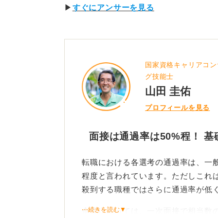
▶
すぐにアンサーを見る
国家資格キャリアコン
グ技能士
山田 圭佑
プロフィールを見る
面接は通過率は50%程！ 
転職における各選考の通過率は、一般
程度と言われています。ただしこれ
殺到する職種ではさらに通過率が低
⋯続きを読む▼
企業によっては、一次面接で相当数