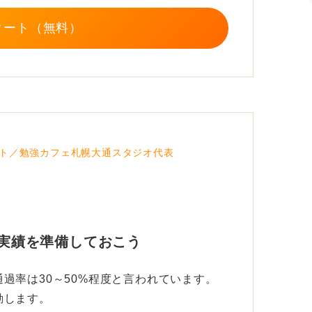
タート（無料）
めだけに特別な対策をする必要はないと個人
策をしっかりとおこなうことで一次面接も突
ステップへの扉を開く鍵となります。
ト／勉強カフェ札幌大通スタジオ代表
な実績を準備しておこう
過率は30～50%程度と言われています。
動します。