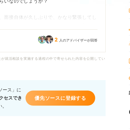
らいなのでしょうか？
、面接自体が久しぶりで、かなり緊張してし
いような微妙な感覚で、もしかしたら落ちて
っぱいです。
2
人のアドバイザーが回答
だとしたら、次の面接に向けて何か対策をし
社が就活相談を実施する過程の中で寄せられた内容を公開してい
、一次面接の通過率を上げるために特に意識
があれば教えていただけますでしょうか。
るソース」に
優先ソースに登録する
クセスでき
い。