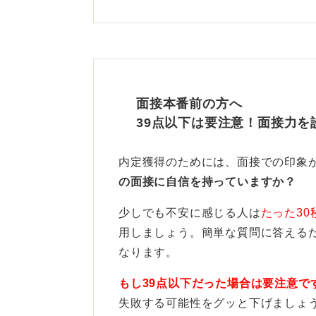
っている場合もあります。
一次面接の通過率を上げるために意
っかりと押さえることです。
一次面接は多くの場合、応募者の基
面接本番前の方へ
ッチング度を測るための初期選考と
39点以下は要注意！面接力を
会社への熱意を持つ！ 志望
内定獲得のためには、面接での印象
の面接に自信を持っていますか？
特に入社への意欲、業界や仕事への
れます。
少しでも不安に感じる人は
たった30
用しましょう。簡単な質問に答える
そのため、なぜこの会社なのか、な
なります。
人物で、これまでの経験を活かして
るように準備しましょう。
もし39点以下だった場合は要注意で
失敗する可能性をグッと下げましょ
具体的なエピソードを交えながら、