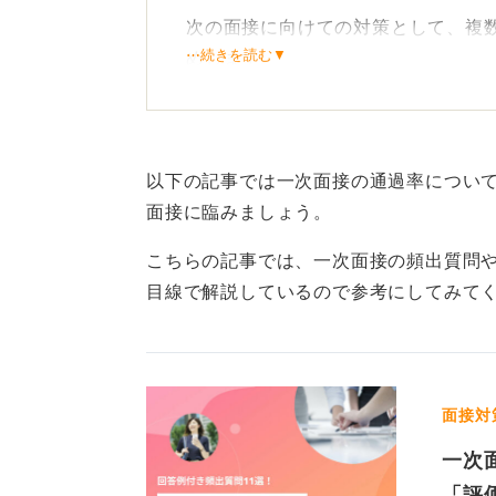
次の面接に向けての対策として、複
⋯続きを読む▼
めします。
また、面接では学生のようなポテン
ことが重要です。一生懸命頑張った
字や成果を交えて説明できるよう準
以下の記事では一次面接の通過率につい
面接に臨みましょう。
対策が不可欠！ 企業の視点
こちらの記事では、一次面接の頻出質問
通過率を上げるためには、面接対策
目線で解説しているので参考にしてみて
を求めているのかを深く理解し、自
を具体的にアピールしましょう。
質問への回答を準備するだけでなく
面接対
研究を怠らず、面接官との対話を意
一次
「評