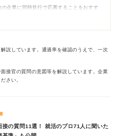
数の企業に同時並行で応募することをおすす
シャルよりも、実績を数字で具体的に伝える
という漠然とした表現ではなく、具体的な数
備しましょう。
て解説しています。通過率を確認のうえで、一次
や自分の強みを理解しよう
や面接官の質問の意図等を解説しています。企業
を徹底することが不可欠です。応募企業が何
ください。
分の経験やスキルがどのように貢献できるか
、逆質問で意欲を示すことも大切です。企業
策
識することで、良い結果につながります。
面接の質問11選！ 就活のプロ71人に聞いた
価基準」も公開