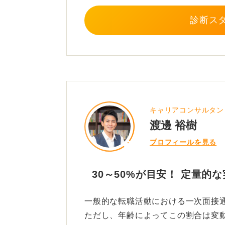
です。
診断ス
面接対策全体として、一次面接のた
的には考えており、全般的な面接対
破できるはずです。
あなたの熱意と準備の深さが、次の
キャリアコンサルタン
0
渡邊 裕樹
プロフィールを見る
30～50%が目安！ 定量的
一般的な転職活動における一次面接通
ただし、年齢によってこの割合は変