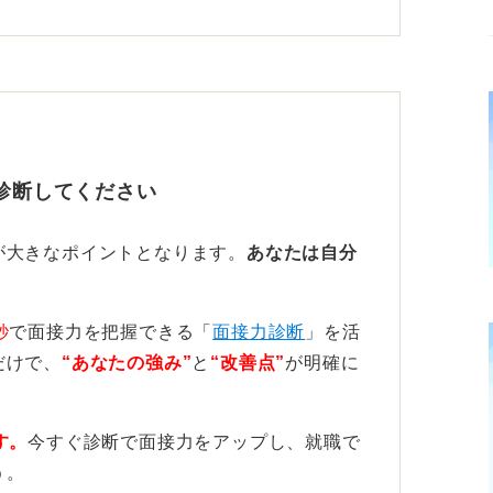
識すべきことは、何よりも基本的な事項をし
本的な適性や入社への意欲、企業文化へのマ
なります。
診断してください
理由や貢献姿勢を伝えよう
が大きなポイントとなります。
あなたは自分
理解、基本的なビジネススキルなどが重視さ
秒
で面接力を把握できる「
面接力診断
」を活
だけで、
“あなたの強み”
と
“改善点”
が明確に
ぜこの業界なのか、そして自分がどのような
どのように貢献できるのかを明確に伝えられ
す。
今すぐ診断で面接力をアップし、就職で
う。
自身の強みや適性をアピールすることが大切