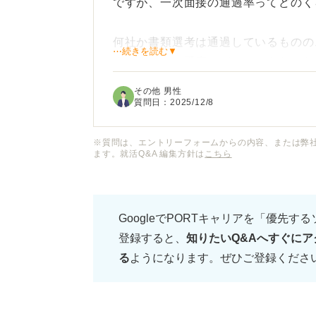
ですが、一次面接の通過率ってどのく
何社か書類選考は通過しているものの
⋯続きを読む▼
まいました。手応えがあるような、な
いるかもしれないと考えると不安でい
その他 男性
質問日：
2025/12/8
また、もし一次面接の通過率が低いの
ないといけないと感じています。
※質問は、エントリーフォームからの内容、または弊
ます。就活Q&A 編集方針は
こちら
キャリアコンサルタントの方から見て
すべきことや、準備しておくべきこと
GoogleでPORTキャリアを「優先す
登録すると、
知りたいQ&Aへすぐにア
る
ようになります。ぜひご登録くださ