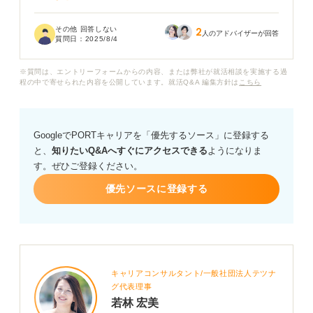
絵を描くことが得意ではないため、アニメーターや漫画
その他 回答しない
2
家のようなクリエイティブ職以外にもかかわれる仕事が
人のアドバイザーが回答
質問日：
2025/8/4
あるのか気になっています。
※質問は、エントリーフォームからの内容、または弊社が就活相談を実施する過
それぞれの職種に就くために必要なスキルや、未経験か
程の中で寄せられた内容を公開しています。就活Q&A 編集方針は
こちら
ら挑戦できる可能性についても知りたいです。
GoogleでPORTキャリアを「優先するソース」に登録する
と、
知りたいQ&Aへすぐにアクセスできる
ようになりま
す。ぜひご登録ください。
優先ソースに登録する
キャリアコンサルタント/一般社団法人テツナ
グ代表理事
若林 宏美