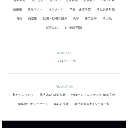
書類選考
自己分析
自己PR
志望動機
面接対策
GD・GW
面接後
就活マナー
インターン
業界・企業研究
筆記試験対策
資格
内定後
就職・転職の悩み
既卒
第二新卒
その他
就活Q&A
SPI練習問題
Adviser
アドバイザー一覧
About Us
私たちについて
就活Q&A 編集方針
Webテストコンテンツ 編集方針
編集責任者メッセージ
D&Iの推進
就活対策資料&ツール一覧