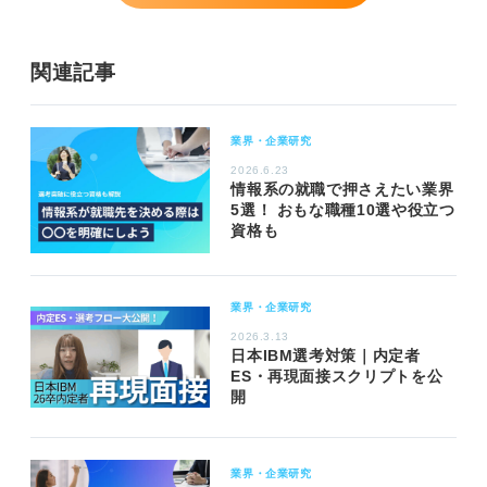
関連記事
業界・企業研究
2026.6.23
情報系の就職で押さえたい業界
5選！ おもな職種10選や役立つ
資格も
業界・企業研究
2026.3.13
日本IBM選考対策｜内定者
ES・再現面接スクリプトを公
開
業界・企業研究