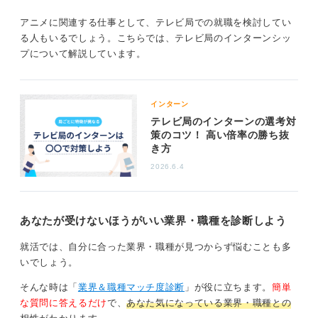
ータグラフィックス）制作や画像処理に関する知識があ
ると業務の幅が広がります。
アニメに関連する仕事として、テレビ局での就職を検討してい
る人もいるでしょう。こちらでは、テレビ局のインターンシッ
具体的には、
CGクリエイター検定
、
画像処理エンジニア
プについて解説しています。
検定
、
色彩検定
などの資格は、美術系以外の学生でも取
得可能で、アピールポイントになるためおすすめです。
インターン
0
テレビ局のインターンの選考対
策のコツ！ 高い倍率の勝ち抜
き方
2026.6.4
あなたが受けないほうがいい業界・職種を診断しよう
就活では、自分に合った業界・職種が見つからず悩むことも多
いでしょう。
そんな時は「
業界＆職種マッチ度診断
」が役に立ちます。
簡単
な質問に答えるだけ
で、
あなた気になっている業界・職種との