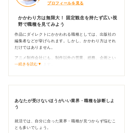
プロフィールを見る
かかわり方は無限大！ 固定観念を持たず広い視
野で職種を見てみよう
作品にダイレクトにかかわれる職種としては、出版社の
編集者などが挙げられます。しかし、かかわり方はそれ
だけではありません。
アニメ制作会社にも、制作以外の営業、総務、企画とい
⋯続きを読む▼
った仕事があります。
また、キャラクターのライセンスを管理したり、グッズ
の企画制作をおこなったりする会社や、全国の書店に本
を届けるための販売・営業職など、活躍の場は多岐にわ
たるでしょう。
あなたが受けないほうがいい業界・職種を診断しよ
う
「好きだから」という理由だけでは不十分！ 自分の
熱意を具体的に語ろう
就活では、自分に合った業界・職種が見つからず悩むこ
とも多いでしょう。
ただし、この業界は人気が高く、多くの人が「アニメが