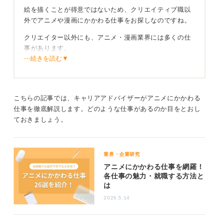
絵を描くことが得意ではないため、クリエイティブ職以
外でアニメや漫画にかかわる仕事をお探しなのですね。
クリエイター以外にも、アニメ・漫画業界には多くの仕
事があります。
⋯続きを読む▼
たとえば、出版社やアニメ制作会社の営業、広報、マー
ケティング、総務、経理といった本部職であれば、絵を
描くスキルは必要ありません。
こちらの記事では、キャリアアドバイザーがアニメにかかわる
また、制作現場でも、クリエイターをサポートする制作
仕事を徹底解説します。どのような仕事があるのか目をとおし
進行のような職種は、未経験からでも挑戦できる場合が
ておきましょう。
あります。
どの職種でも知識は大切！ 取得しやすい資格から挑
業界・企業研究
戦してみよう
アニメにかかわる仕事を網羅！
各仕事の魅力・就職する方法と
ただし、どの職種であっても、作品への深い理解や情熱
は
は求められるでしょう。
2026.5.14
また、直接絵を描かない職種であっても、CG（コンピュ