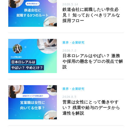
2026.5.14
鉄道会社に就職したい学生必
見！ 知っておくべきリアルな
採用フロー
業界・企業研究
2026.7.2
日本ロレアルはやばい？ 激務
や採用の懸念をプロの視点で解
説
業界・企業研究
2026.8.5
営業は女性にとって働きやす
い？ 残業や給与のデータから
適性を解説