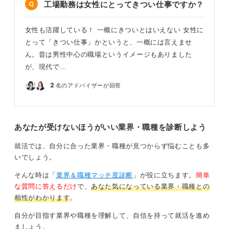
工場勤務は女性にとってきつい仕事ですか？
てしまうのは、非常にもったいないことです。もし少し
でも興味があるのであれば、学生である今のうちに、一
度短期のアルバイトなどで実際の工場勤務を体験してみ
女性も活躍している！ 一概にきついとはいえない 女性に
ることを強くお勧めします。
とって「きつい仕事」かというと、一概には言えませ
ん。昔は男性中心の職場というイメージもありました
自身の肌で現場の空気を感じてみることが、それがあな
が、現代で…
たにとって「つらい」仕事なのか、それとも「合う」仕
事なのかを知る、何より確実な方法ですよ。
2
名のアドバイザーが回答
0
あなたが受けないほうがいい業界・職種を診断しよう
就活では、自分に合った業界・職種が見つからず悩むことも多
いでしょう。
そんな時は「
業界＆職種マッチ度診断
」が役に立ちます。
簡単
な質問に答えるだけ
で、
あなた気になっている業界・職種との
相性がわかります
。
自分が目指す業界や職種を理解して、自信を持って就活を進め
ましょう。