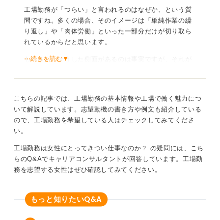
工場勤務が「つらい」と言われるのはなぜか、という質
問ですね。多くの場合、そのイメージは「単純作業の繰
り返し」や「肉体労働」といった一部分だけが切り取ら
れているからだと思います。
⋯続きを読む▼
もちろん、そうした側面があるのは事実ですが、それが
「つらい」と感じるかどうかは、完全にその人の性格に
よるでしょう。
変化を好む人にとっては単調な作業は苦痛に感じるかも
こちらの記事では、工場勤務の基本情報や工場で働く魅力につ
しれませんが、逆に一つのことに黙々と集中するのが得
いて解説しています。志望動機の書き方や例文も紹介している
意な人にとっては、非常に快適でストレスの少ない職場
ので、工場勤務を希望している人はチェックしてみてくださ
だと言えると思います。
い。
工場勤務は女性にとってきつい仕事なのか？ の疑問には、こち
イメージで決めつけるのはNG！ アルバイトなどで体
らのQ&Aでキャリアコンサルタントが回答しています。工場勤
験してみよう
務を志望する女性はぜひ確認してみてください。
また、長く勤めれば現場リーダーや主任といった役職に
就き、給料が上がっていくキャリアパスも存在します。
Q&A
もっと知りたい
そのため、ネット上の漠然としたイメージだけで判断し