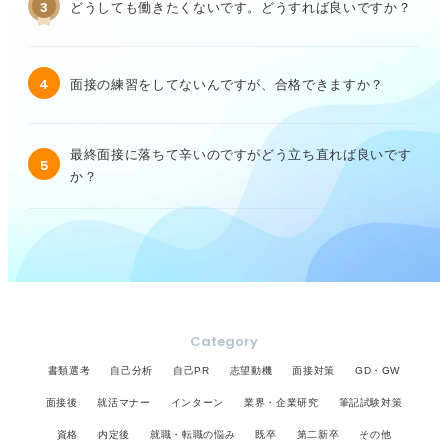
3
どうしても働きたくないです。どうすれば良いですか？
4
面接の練習をしてないんですが、合格できますか？
最終面接に落ちて辛いのですがどう立ち直れば良いです
5
か？
Category
書類選考
自己分析
自己PR
志望動機
面接対策
GD・GW
面接後
就活マナー
インターン
業界・企業研究
筆記試験対策
資格
内定後
就職・転職の悩み
既卒
第二新卒
その他