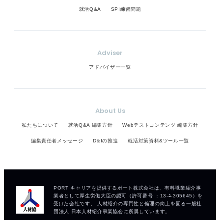
就活Q&A
SPI練習問題
Adviser
アドバイザー一覧
About Us
私たちについて
就活Q&A 編集方針
Webテストコンテンツ 編集方針
編集責任者メッセージ
D&Iの推進
就活対策資料&ツール一覧