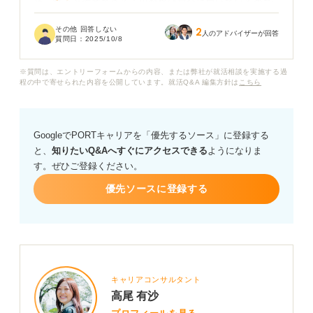
め、黙々と作業できる工場勤務は自分に向いているので
はと考えていたのですが、もし本当にきついなら、一度
その他 回答しない
2
考え直したほうが良いのかと悩んでいます。
人のアドバイザーが回答
質問日：
2025/10/8
工場勤務のリアルな実態や、つらいと言われる理由につ
※質問は、エントリーフォームからの内容、または弊社が就活相談を実施する過
いて教えてください。
程の中で寄せられた内容を公開しています。就活Q&A 編集方針は
こちら
GoogleでPORTキャリアを「優先するソース」に登録する
と、
知りたいQ&Aへすぐにアクセスできる
ようになりま
す。ぜひご登録ください。
優先ソースに登録する
キャリアコンサルタント
高尾 有沙