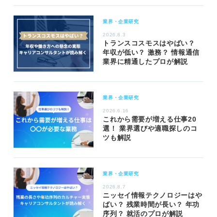
業界・企業研究
2026.8.3
トランスコスモスはやばい？
年収が低い？ 激務？ 情報通信
業界に精通したプロが解説
業界・企業研究
2026.6.16
これから需要が増える仕事20
選！ 業界選びや適職探しのコ
ツも解説
業界・企業研究
2026.8.7
ニッセイ情報テクノロジーはや
ばい？ 残業時間が長い？ 年功
序列？ 就活のプロが解説