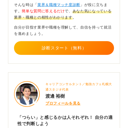
みについて具体的に質問してみると良いでしょう。
そんな時は「
業界＆職種マッチ度診断
」が役に立ちま
す。
簡単な質問に答えるだけ
で、
あなた気になっている
この仕事は、一つのことに黙々と集中するのが得意で、
業界・職種との相性がわかります
。
決められた手順をきっちり守りながら、日々の業務の中
で小さな改善を積み重ねていくことにやりがいを感じら
自分が目指す業界や職種を理解して、自信を持って就活
れる人に特に向いています。
を進めましょう。
もし内定後に職場の雰囲気をもっと知りたいと感じた
診断スタート（無料）
ら、実際に見学させてもらったり、先輩社員と話す機会
（座談会）を設けてもらえないか相談したりすると、入
社後のイメージが明確になり、より安心して決断できま
すよ。
0
キャリアコンサルタント／勉強カフェ札幌大
通スタジオ代表
渡邊 裕樹
プロフィールを見る
「つらい」と感じるかは人それぞれ！ 自分の適
性で判断しよう