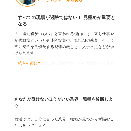
プロフィールを見る
すべての現場が過酷ではない！ 見極めが重要と
なる
「工場勤務がつらい」と言われる理由には、立ち仕事や
交代勤務といった身体的な負担、繁忙期の残業、そして
常に安全を最優先する規律の厳しさ、人手不足などが挙
げられます。
⋯続きを読む▼
しかし、すべての工場が過酷というわけではなく、最新
の自動化設備が導入されていたり、従業員からの改善提
案が積極的に取り入れられたりして、働きやすさが向上
している職場も数多く存在します。
面接の場や内定後の座談会を活用して職場の実情を
あなたが受けないほうがいい業界・職種を診断しよ
たしかめよう！
う
働きやすい職場を見極めるためには、面接などの場で、
就活では、自分に合った業界・職種が見つからず悩むこ
夜勤の有無や具体的な勤務サイクル、実際の残業時間と
とも多いでしょう。
人員計画、そして安全教育の体制、環境改善への取り組