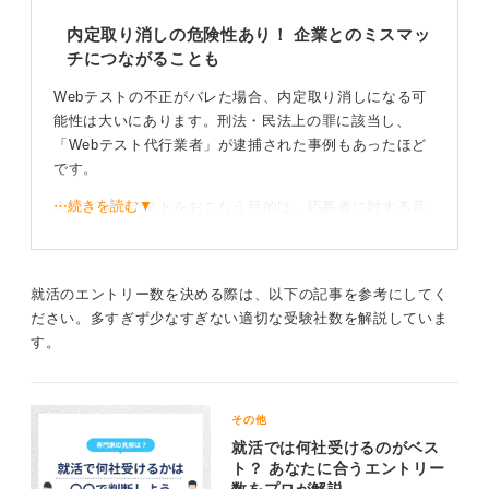
Webテストは選考過程の一つであり、多くの企業におい
てWebテストより面接を重視しています。いくらWebテ
内定取り消しの危険性あり！ 企業とのミスマッ
ストで良い点を取ったとしても、面接がボロボロであれ
チにつながることも
ば内定を獲得できません。
Webテストの不正がバレた場合、内定取り消しになる可
このことを考えると、Webテストを不正受験して良い点
能性は大いにあります。刑法・民法上の罪に該当し、
をとっても、必ずしも内定を獲得できるわけではないの
「Webテスト代行業者」が逮捕された事例もあったほど
で、負うリスクに対するリターンが小さすぎます。
です。
キャリアのスタートという人生の大事なタイミングで、
⋯続きを読む▼
企業がWebテストをおこなう目的は、応募者に対する意
このようなハイリスク・ローリターンの賭けに挑戦する
地悪ではなく、業務遂行に必要な能力適性を知ることで
かを改めて考えてみてください。
す。数学力が必要な仕事では数学の試験を、高い文章読
解力や国語力が必要な仕事では、言語能力を測る試験を
就活のエントリー数を決める際は、以下の記事を参考にしてく
3
実施しています。
ださい。多すぎず少なすぎない適切な受験社数を解説していま
そのため、「不正をしてでも内定を得られれば、幸せで
す。
充実した人生が待っている」ということはありません。
自分の能力や適性に合わない仕事をすることになり、任
された仕事ができないという事態を招き兼ねないので
その他
す。
就活では何社受けるのがベス
ト？ あなたに合うエントリー
そして、会社からの評価が低くなり、人間関係の不和が
数をプロが解説