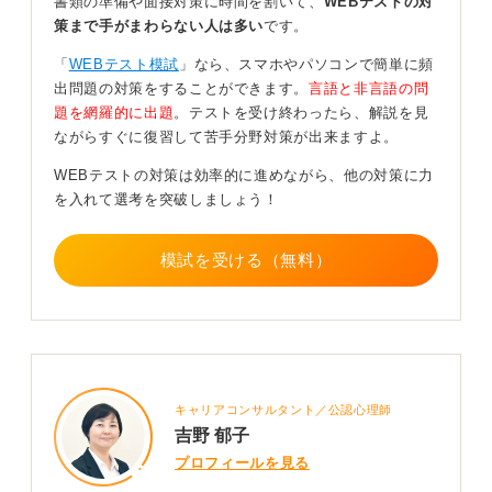
書類の準備や面接対策に時間を割いて、
WEBテストの対
たとえばWebカメラを用いた受験だと、受験者の目線が
策まで手がまわらない人は多い
です。
不自然な方向に動いているのをAI（人工知能）が感知す
る機能があるのです。
「
WEBテスト模試
」なら、スマホやパソコンで簡単に頻
出問題の対策をすることができます。
言語と非言語の問
Webカメラを使っていなくても、正答率が不自然に高
題を網羅的に出題
。テストを受け終わったら、解説を見
い、回答時間が長い（ネットで検索しながら回答すると
ながらすぐに復習して苦手分野対策が出来ますよ。
時間がかかる）、短い（他人と協力したりカンニングす
ると短くなる）などの理由で目を付けられることはあり
WEBテストの対策は効率的に進めながら、他の対策に力
えます。
を入れて選考を突破しましょう！
2022年にはWebテスト代行を依頼され不正に受験した人
模試を受ける（無料）
が逮捕され、代行受験を依頼した大学生も書類送検され
ました。
このようなリスクを負ってまで不正受験をするかどうか
を考えると、個人的には絶対にやめるべきだと思ってい
ます。
キャリアコンサルタント／公認心理師
Webテストが高得点でも面接対策を疎かにすると選
吉野 郁子
考通過は難しい
プロフィールを見る