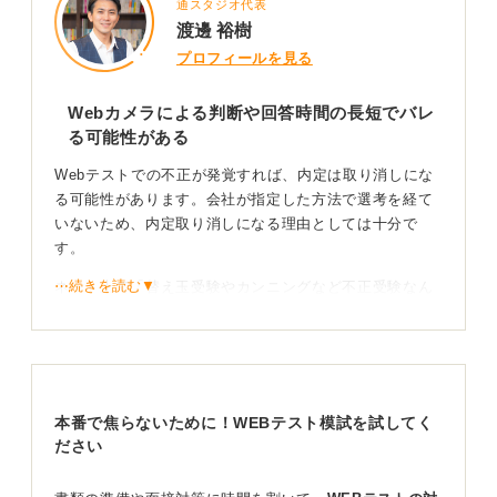
通スタジオ代表
渡邊 裕樹
プロフィールを見る
Webカメラによる判断や回答時間の長短でバレ
る可能性がある
Webテストでの不正が発覚すれば、内定は取り消しにな
る可能性があります。会社が指定した方法で選考を経て
いないため、内定取り消しになる理由としては十分で
す。
⋯続きを読む▼
ネット上で「替え玉受験やカンニングなど不正受験なん
てこれまでもあった」という意見を見るかもしれませ
ん。
しかし新型コロナウイルス感染症の影響を経て、オンラ
インでの会議や面接、イベントなど、さまざまな分野で
本番で焦らないために！WEBテスト模試を試してく
オンラインの活用がいっそう発達しました。 そんな中で
ださい
Webテストに関しても不正防止技術が向上しているので
す。