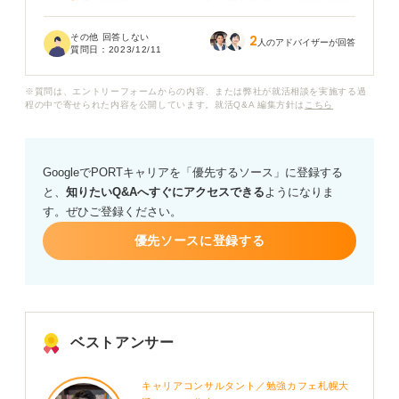
り、友達と協力したりしたいのが本音です。企業は受検
しているところを見ていないにもかかわらず、なぜ不正
その他 回答しない
2
をしているとわかるのですか？
人のアドバイザーが回答
質問日：
2023/12/11
また、もしWebテストの不正がバレてしまった場合、や
※質問は、エントリーフォームからの内容、または弊社が就活相談を実施する過
っぱり内定は取り消しになったりするのでしょうか。バ
程の中で寄せられた内容を公開しています。就活Q&A 編集方針は
こちら
レた場合のリスクについても教えてほしいです。
GoogleでPORTキャリアを「優先するソース」に登録する
と、
知りたいQ&Aへすぐにアクセスできる
ようになりま
す。ぜひご登録ください。
優先ソースに登録する
ベストアンサー
キャリアコンサルタント／勉強カフェ札幌大