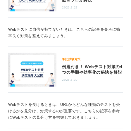
生じるなど、デメリットの方が大きくなってしまいま
2026.7.27
す。Webテストで一時的に「不正がバレなきゃいいや」
という話ではありません。
不正をしなくてはならない状況なら選考を受ける企
Webテストに自信が持てないときは、こちらの記事を参考に効
業を絞ろう
率良く対策を整えてみましょう。
働き出してからの人生の方が長く、不正という短絡的行
動は「幸せに、健やかに働き続ける」という考えと相反
筆記試験対策
してしまいます。
例題付き！ Webテスト対策の4
つの手順や効率化の秘訣を解説
就活スケジュールが忙しすぎて、不正をしないとスケジ
ュールがこなしきれないというなら、応募先を絞り込む
2026.6.30
努力の方がおすすめです。
0
Webテストを受けるときは、URLからどんな種類のテストを受
けるかを見分け、対策するのが重要です。こちらの記事を参考
にWebテストの見分け方を把握しておきましょう。