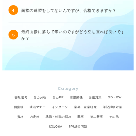
4
面接の練習をしてないんですが、合格できますか？
最終面接に落ちて辛いのですがどう立ち直れば良いです
5
か？
Category
書類選考
自己分析
自己PR
志望動機
面接対策
GD・GW
面接後
就活マナー
インターン
業界・企業研究
筆記試験対策
資格
内定後
就職・転職の悩み
既卒
第二新卒
その他
就活Q&A
SPI練習問題