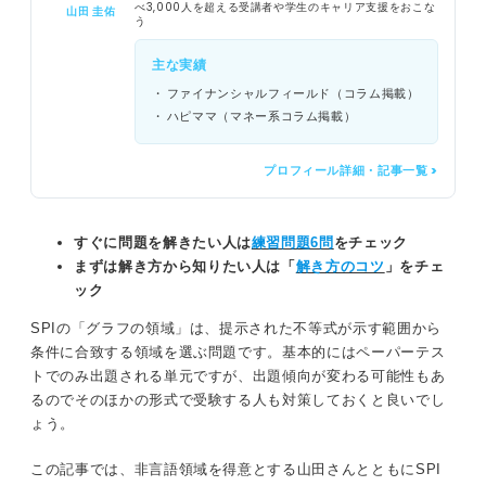
べ3,000人を超える受講者や学生のキャリア支援をおこな
山田 圭佑
う
主な実績
ファイナンシャルフィールド（コラム掲載）
ハピママ（マネー系コラム掲載）
プロフィール詳細・記事一覧 >
すぐに問題を解きたい人は
練習問題6問
をチェック
まずは解き方から知りたい人は「
解き方のコツ
」をチェ
ック
SPIの「グラフの領域」は、提示された不等式が示す範囲から
条件に合致する領域を選ぶ問題です。基本的にはペーパーテス
トでのみ出題される単元ですが、出題傾向が変わる可能性もあ
るのでそのほかの形式で受験する人も対策しておくと良いでし
ょう。
この記事では、非言語領域を得意とする山田さんとともにSPI