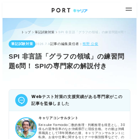
トップ
筆記試験対策
SPI 非言語「グラフの領域」の練習問題6問！ SPIの専門家の解説付き
筆記試験対策
記事の編集責任者：
熊野 公俊
2026.7.9
SPI 非言語「グラフの領域」の練習問
題6問！ SPIの専門家の解説付き
Webテスト対策の支援実績がある専門家がこの
記事を監修しました
キャリアコンサルタント
Keisuke Yamada〇数的推理・判断推理を得意とし、30
倍もの競争倍率のなか沖縄県庁に現役合格。その後は沖縄
県職員として18年間務めた後、キャリアコンサルタントに
転身。お金や仕事に関するセミナーや個別指導などで、の