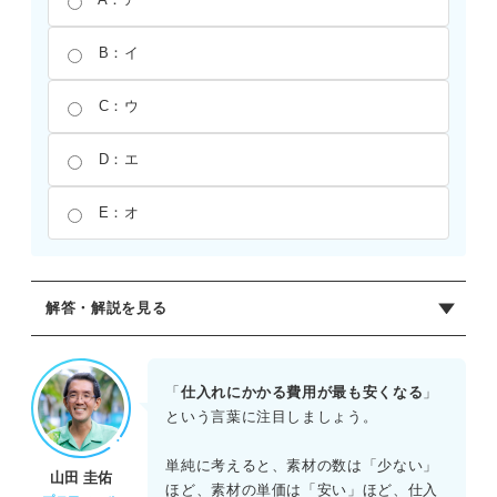
B：イ
C：ウ
D：エ
E：オ
解答・解説を見る
正解：D
仕入れにかかる費用の総額を最も安くする点を探す。費用
「
仕入れにかかる費用が最も安くなる
」
は「400×素材Aの個数＋300×素材Bの個数」で計算され
という言葉に注目しましょう。
る。
単純に考えると、素材の数は「少ない」
山田 圭佑
費用を安くするためには、仕入れ個数が少ない原点に近い
ほど、素材の単価は「安い」ほど、仕入