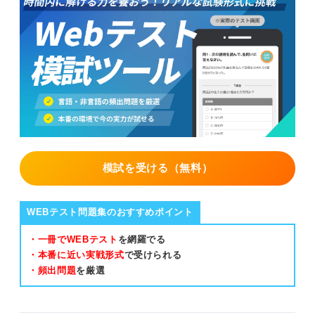
と表される。
よって、不等号が左開きなのはアとウ。
模試を受ける（無料）
WEBテスト問題集のおすすめポイント
・一冊でWEBテスト
を網羅でる
・本番に近い実戦形式
で受けられる
・頻出問題
を厳選