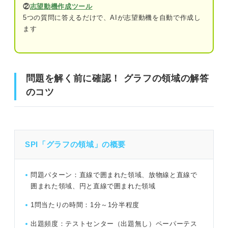
②
志望動機作成ツール
5つの質問に答えるだけで、AIが志望動機を自動で作成し
ます
問題を解く前に確認！ グラフの領域の解答のコツ
グラフの領域で出題されるグラフの種類
問題を解く前に確認！ グラフの領域の解答
x=aのグラフ
のコツ
y=aのグラフ
y=xのグラフ
SPI「グラフの領域」の概要
y=-xのグラフ
問題パターン：直線で囲まれた領域、放物線と直線で
y=x^2のグラフ
囲まれた領域、円と直線で囲まれた領域
y=-x^2のグラフ
1問当たりの時間：1分～1分半程度
円(x^2＋y^2＝r^2)のグラフ
出題頻度：テストセンター（出題無し）ペーパーテス