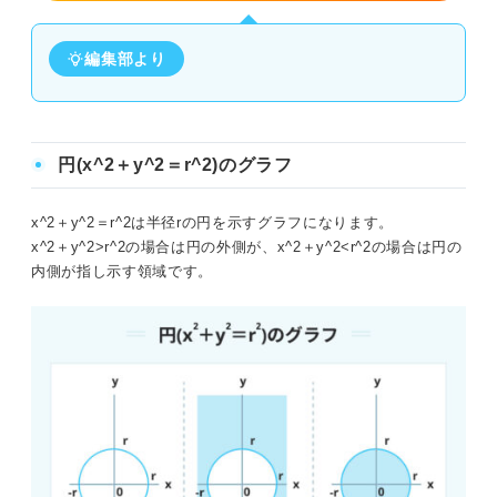
編集部より
円(x^2＋y^2＝r^2)のグラフ
x^2＋y^2＝r^2は半径rの円を示すグラフになります。
x^2＋y^2>r^2の場合は円の外側が、x^2＋y^2<r^2の場合は円の
内側が指し示す領域です。