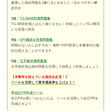
円(x^2＋y^2＝r^2)のグラフ
厳選した頻出問題を1冊にまとめました！分かりやすい解
説付き
SPI「グラフの領域」練習問題6問｜山田さんによ
3位：
TG-WEB対策問題集
る解き方の解説付き！
TG-WEB対策にはもう困りません！対策しにくいTG-WEB
問題1（難易度：★★☆☆☆）
にも完璧に対応
問題2（難易度：★★★☆☆）
4位：
SPI模試＆対策問題集
時間がない人におすすめ！ 無料でSPI対策と本番形式の模
問題3（難易度：★★☆☆☆）
試を受けることができます
問題4（難易度：★★★☆☆）
5位：
玉手箱対策問題集
玉手箱対策は頻出問題を活用して効率よく対策しましょう
問題5（難易度：★★★★☆）
問題6（難易度：★★★★★）
【本選考を控えている就活生必見！】
ツールを活用して選考通過率を上げよう！
SPI「グラフの領域」を対策する際のポイント
①
自己PR作成ツール
自己PRが思いつかない人は、ツールを活用して自己PRを
グラフの領域以外の練習問題も解いてみよう！
完成させよう