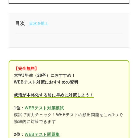
目次
問題を解く前に確認！ グラフの領域の解答のコツ
グラフの領域で出題されるグラフの種類
x=aのグラフ
【完全無料】
大学3年生（28卒）におすすめ！
y=aのグラフ
WEBテスト対策におすすめの資料
y=xのグラフ
就活が本格化する前に早めに対策しよう！
y=-xのグラフ
1位：
WEBテスト対策模試
y=x^2のグラフ
模試で実力チェック！WEBテストの頻出問題をこれ1つで
効率的に対策できます
y=-x^2のグラフ
2位：
WEBテスト問題集