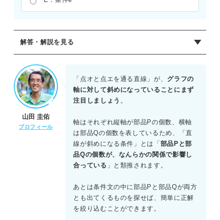
解答・解説を見る
正解：E
グラフの縦軸は部品Pの個数、横軸は部品Qの個数を表して
「点オと点エを通る直線」が、
グラフの
いる。点オと点エを結ぶ線は、グラフの左下にある斜めの
軸に対して斜めになっていることにまず
線である。
注目しましょう
。
山田 圭佑
各条件を境界線として整理すると、条件a（Pは20個以上）
軸はそれぞれ縦軸が部品Pの個数、横軸
プロフィール
は下の水平な線、条件b（Pは40個以下）は上の水平な線、
は部品Qの個数を表しているため、「直
条件c（Qは30個以上）は左の垂直な線、条件d（Qは60個
線が斜めになる条件」とは「
部品Pと部
以下）は右の垂直な線となる。
品Qの個数が、なんらかの関係で影響し
合っている
」と類推されます。
点オと点エを通る線は、PとQの合計が60個（P+Q=60）と
なる境界を示しているため、条件eに該当する。
あとは条件文の中に部品Pと部品Qが両方
とも出てくるものを探せば、簡単に正解
を絞り込むことができます。