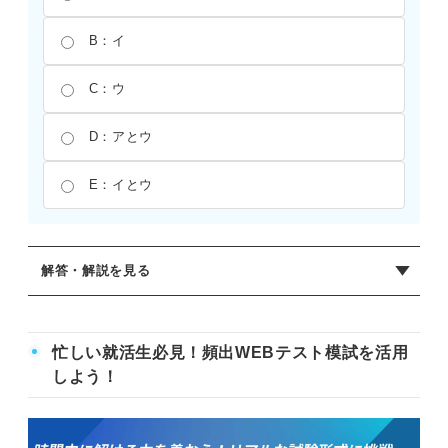
B：イ
C：ウ
D：アとウ
E：イとウ
解答・解説を見る
正解：D
領域が各式のグラフよりも上側にあるときy>式の右辺、下
忙しい就活生必見！頻出WEBテスト模試を活用
側にあるときy<式の右辺となる。
しよう！
領域⑤は、放物線（ア）の上なのでy>x^2-1、斜めの直線
（イ）の下なのでy<-2x、水平な直線（ウ）の上なのでy>-2