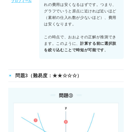
プロフィール
点を確認すれば良い。合計個数が50個となる条件eの境界線
れの費用は安くなるはずです。つまり、
上にある点エ（A＝15、B＝35）と点オ（A＝30、B＝20）
グラフでいうと原点に近ければ近いほど
を比較する。
（素材の仕入れ数が少ないほど）、費用
は安くなります。
単価の高い素材Aを最小の15個に抑えた点エの方が、点オ
よりも費用が1,500円安くなるため、正解はエとなる。
この時点で、おおよその正解が推測でき
ます。このように、
計算する前に選択肢
を絞り込むことで時短が可能です
。
問題3（難易度：★★☆☆☆）