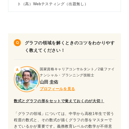
ト（高）Webテスティング（出題無し）
SPI「グラフの領域」練習問題6問｜山田さんによる解き
方の解説付き！
問題1（難易度：★★☆☆☆）
グラフの領域を解くときのコツをわかりやす
問題2（難易度：★★★☆☆）
く教えてください！
問題3（難易度：★★☆☆☆）
問題4（難易度：★★★☆☆）
国家資格キャリアコンサルタント／2級ファイ
ナンシャル・プランニング技能士
問題5（難易度：★★★★☆）
山田 圭佑
プロフィールを見る
問題6（難易度：★★★★★）
数式とグラフの形をセットで覚えておくのが大切！
SPI「グラフの領域」を対策する際のポイント
「グラフの領域」については、中学から高校1年生で習う
程度の数式と、その数式が描くグラフの形をマスターで
グラフの領域以外の練習問題も解いてみよう！
きているかが重要です。義務教育レベルの数学が不得意