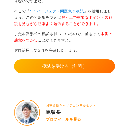
りないですよね。
対策として、過去問や問題集で頻出問題に繰り返し取り
組むことが効果的です。時間制限があるなかで、迅速に
そこで「
SPIパーフェクト問題集＆模試
」を活用しまし
問題を解く練習をすると本番でもスムーズに対応できま
ょう。この問題集を使えば
解く上で重要なポイントの解
す。
説を見ながら効率よく勉強することができます。
テストセンター型のSPIでは、試験環境に慣れておくこ
また本番形式の模試も付いているので、前もって
本番の
とも大切です。PCでの試験になるので、画面表示や操作
感覚をつかむ
ことができますよ。
に慣れておくと焦りを回避できます。
ぜひ活用してSPIを突破しましょう。
模擬テストで自分の実力を客観的に把握し、結果をもと
に強化すべき分野を明確にして、計画的に学習を進めま
模試を受ける（無料）
しょう。SPIは慣れと練習が重要なので、着実に準備を
進めてください。
0
国家資格キャリアコンサルタント
馬場 岳
プロフィールを見る