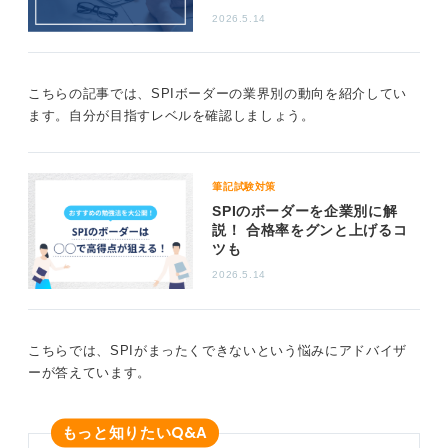
定」です。
2026.5.14
模擬問題や過去問を繰り返し解き、計算や言語問題に慣
れておきましょう。SPIは完璧を目指すよりも、平均以
上の力を確実に出せるように準備することが、選考を突
こちらの記事では、SPIボーダーの業界別の動向を紹介してい
破するための近道です。
ます。自分が目指すレベルを確認しましょう。
0
筆記試験対策
SPIのボーダーを企業別に解
説！ 合格率をグンと上げるコ
ツも
2026.5.14
こちらでは、SPIがまったくできないという悩みにアドバイザ
ーが答えています。
Q&A
もっと知りたい