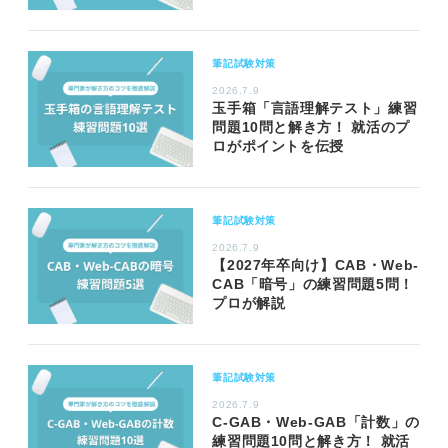
筆記試験対策
2026.7.9
玉手箱「言語理解テスト」練習
問題10問と解き方！ 就活のプ
ロがポイントを伝授
筆記試験対策
2026.7.9
【2027年卒向け】CAB・Web-
CAB「暗号」の練習問題5問！
プロが解説
筆記試験対策
2026.7.9
C-GAB・Web-GAB「計数」の
練習問題10問と解き方！ 就活