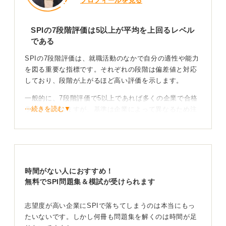
プロフィールを見る
SPIの7段階評価は5以上が平均を上回るレベル
である
SPIの7段階評価は、就職活動のなかで自分の適性や能力
を図る重要な指標です。それぞれの段階は偏差値と対応
しており、段階が上がるほど高い評価を示します。
一般的に、7段階評価で5以上であれば多くの企業で合格
⋯続きを読む▼
ラインとされますが、基準は企業によって異なるため注
意が必要です。
具体的には、評価「7」はトップクラスで偏差値70以
上、「6」は優秀で偏差値60前後、「5」は平均を上回る
レベル、「4」は平均的な水準で偏差値50前後となるこ
時間がない人におすすめ！
とが多いでしょう。
無料でSPI問題集＆模試が受けられます
模擬テストで実力を把握して計画的に対策を進めよ
う
志望度が高い企業にSPIで落ちてしまうのは本当にもっ
たいないです。しかし何冊も問題集を解くのは時間が足