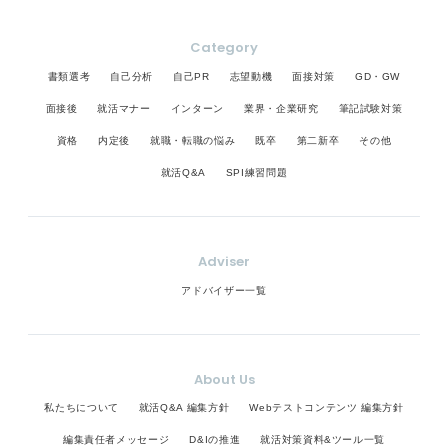
Category
書類選考
自己分析
自己PR
志望動機
面接対策
GD・GW
面接後
就活マナー
インターン
業界・企業研究
筆記試験対策
資格
内定後
就職・転職の悩み
既卒
第二新卒
その他
就活Q&A
SPI練習問題
Adviser
アドバイザー一覧
About Us
私たちについて
就活Q&A 編集方針
Webテストコンテンツ 編集方針
編集責任者メッセージ
D&Iの推進
就活対策資料&ツール一覧