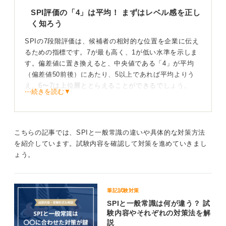
SPI評価の「4」は平均！ まずはレベル感を正し
く知ろう
SPIの7段階評価は、候補者の相対的な位置を企業に伝え
るための指標です。7が最も高く、1が低い水準を示しま
す。偏差値に置き換えると、中央値である「4」が平均
（偏差値50前後）にあたり、5以上であれば平均よりう
え、6〜7は上位層ととらえることができるでしょう。
⋯続きを読む▼
大手企業や人気企業では5以上を基準にすることが多く、
難関企業では6〜7が求められる場合もあります。ただ
し、基準は企業によって異なるため、これはあくまで目
こちらの記事では、SPIと一般常識の違いや具体的な対策方法
安として考えましょう。
を紹介しています。試験内容を確認して対策を進めていきまし
ょう。
評価は目安！ 苦手分野の克服で着実にスコアUPしよ
う
筆記試験対策
もし評価が低いと感じても、職種や面接でのアピール次
SPIと一般常識は何が違う？ 試
第で十分にカバーできる可能性があります。本番までに
験内容やそれぞれの対策法を解
意識すべきことは「苦手分野の補強」と「時間配分の安
説