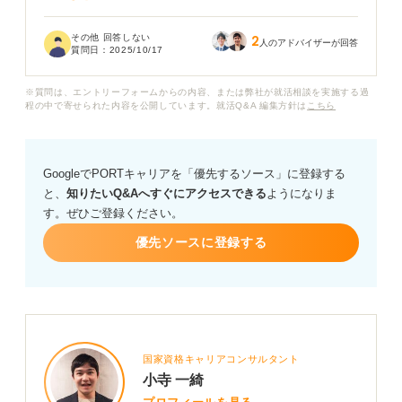
たとえば、偏差値でいうとどれくらいなのか、有名企業
その他 回答しない
2
に通過するためにはどのレベルを目指せば良いのかな
人のアドバイザーが回答
質問日：
2025/10/17
ど、具体的な指標を知りたいです。
※質問は、エントリーフォームからの内容、または弊社が就活相談を実施する過
自分の実力を客観的に把握して、本番までにどこまで対
程の中で寄せられた内容を公開しています。就活Q&A 編集方針は
こちら
策をすれば良いか判断したいので、アドバイスをお願い
いたします。
GoogleでPORTキャリアを「優先するソース」に登録する
と、
知りたいQ&Aへすぐにアクセスできる
ようになりま
す。ぜひご登録ください。
優先ソースに登録する
国家資格キャリアコンサルタント
小寺 一綺