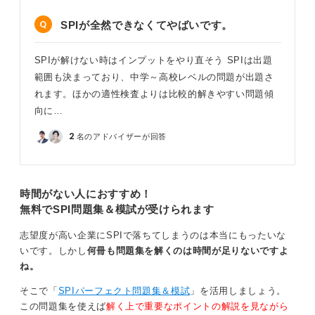
SPIが全然できなくてやばいです。
SPIが解けない時はインプットをやり直そう SPIは出題
範囲も決まっており、中学～高校レベルの問題が出題さ
れます。ほかの適性検査よりは比較的解きやすい問題傾
向に…
2
名のアドバイザーが回答
時間がない人におすすめ！
無料でSPI問題集＆模試が受けられます
志望度が高い企業にSPIで落ちてしまうのは本当にもったいな
いです。しかし
何冊も問題集を解くのは時間が足りないですよ
ね。
そこで「
SPIパーフェクト問題集＆模試
」を活用しましょう。
この問題集を使えば
解く上で重要なポイントの解説を見ながら