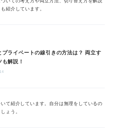
についての考え方や両立方法、切り替え方を解説
＝仕事」を、ずっと楽しみながら継続してい
ても紹介しています。
見直してみましょう。
への取り組み方を考えよう
になっている」ことを、周囲の家族などが快
か。もしそうであれば、配慮する必要があり
とプライベートの線引きの方法は？ 両立す
ツも解説！
ありたい自分が納得し、バランスが取れる範
14
事に集中できる環境が得られるなら、家族の
。
ついて紹介しています。自分は無理をしているの
ましょう。
ら、あなたが円満に仕事中心の生活を満喫で