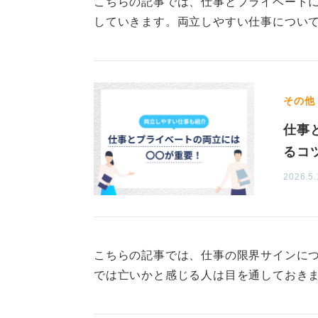
こちらの記事では、仕事とプライベート
「自分が取り組んでいて楽しいこと
していきます。両立しやすい仕事につい
くのだ、という視点で自分の生活を
周囲への配慮を忘れずに仕事
その他
「仕事とプライベートの境界が曖昧
く思っていない可能性はありません
仕事
ます。
るコ
ただし、それは「仕事中心の人生で
2026.5.
囲」でかまいません。
「家庭を円満に維持する」ことで仕
ために使う時間は「必要経費」です
こちらの記事では、仕事の限界サインに
では亡いかと感じる人は目を通しておき
客観的に考える視点も大切にしなが
きることを願っています。