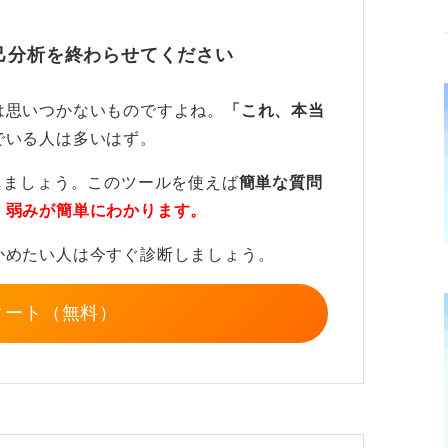
になりうることも考えられるので、適度に休
己分析を終わらせてください
事前に予定を組んでも良い
は思いつかないものですよね。
「これ、本当
でいる人は多いはず。
時間を先にスケジュールに入れておくのもお
しましょう。このツールを使えば
簡単な質問
・弱みが簡単にわかります。
切りをつけない限りいくらでもアクションが
ーを蓄えるためにあえて立ち止まる時間を作
かめたい人は今すぐ診断しましょう。
タート（無料）
ョンに向けたバネを大きくする効果があるこ
しめるためだと思って、積極的に休息を取っ
参考になれば幸いです。