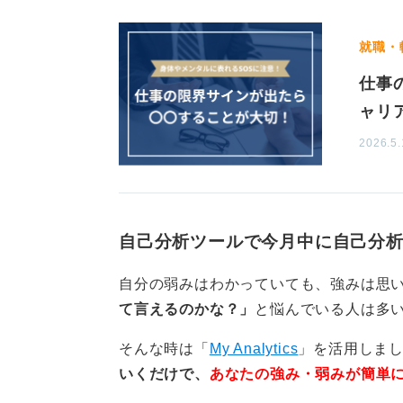
0
就職・
仕事
ャリ
2026.5.
自己分析ツールで今月中に自己分
自分の弱みはわかっていても、強みは思
て言えるのかな？」
と悩んでいる人は多
そんな時は「
My Analytics
」を活用しま
いくだけで、
あなたの強み・弱みが簡単