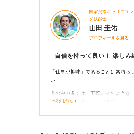
0
国家資格キャリアコン
グ技能士
山田 圭佑
プロフィールを見る
自信を持って良い！ 楽しみ
「仕事が趣味」であることは素晴ら
い。
世の中の多くは、実際にそのような
⋯続きを読む▼
て支えられ、進歩しています。
そのうえで気をつけるべきは、「趣
識や技術のアップデートと健康維持