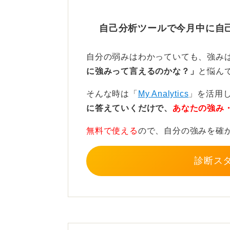
なくなってしまった……という状況
息は取るようにしましょう。
自己分析ツールで今月中に自
休息があるとより楽しい！ 
自分の弱みはわかっていても、強み
に強みって言えるのかな？」
と悩ん
もし、休むのが苦手な場合は、休息
すすめです。
そんな時は「
My Analytics
」を活用
に答えていくだけで、
あなたの強み
何かに没頭できる人は、強制的に区
できると思うので、大きなエネルギ
無料で使える
ので、自分の強みを確
るイメージです。
診断ス
休息を挟むメリットは、次のアクシ
となので、好きな仕事を長い期間楽
てみてくださいね。
この回答があなたにとって少しでも