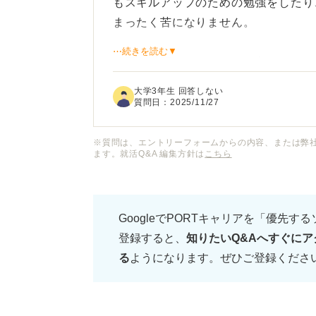
もスキルアップのための勉強をしたり
まったく苦になりません。
⋯続きを読む▼
仕事に没頭できているのは良いことだ
「たまには休んだら？」と言われるこ
大学3年生 回答しない
す。
質問日：
2025/11/27
仕事とプライベートの境界線があいま
※質問は、エントリーフォームからの内容、または弊
ます。就活Q&A 編集方針は
こちら
なのでしょうか？ この状態を健全に
いか、アドバイスをお願いいたします
GoogleでPORTキャリアを「優先す
登録すると、
知りたいQ&Aへすぐにア
る
ようになります。ぜひご登録くださ