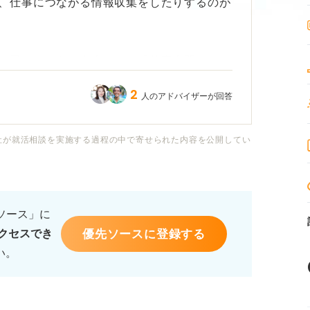
、仕事につながる情報収集をしたりするのが
と思いつつも、友人からは「仕事人間だね」
ともあり、このままでいいのか少し不安で
2
人のアドバイザーが回答
いになっている現状は、専門家から見てどう
社が就活相談を実施する過程の中で寄せられた内容を公開してい
保つためには、どんなことに気をつければ良
。
るソース」に
優先ソースに登録する
クセスでき
い。