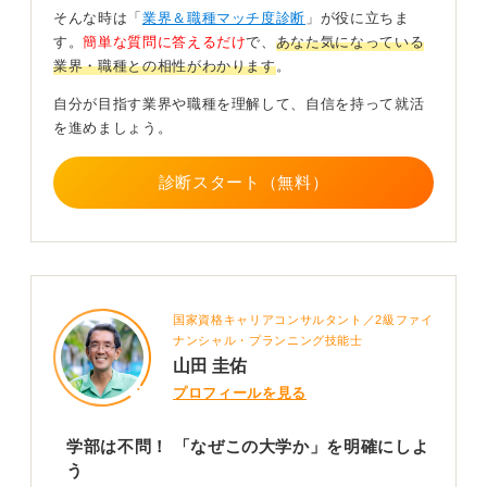
そんな時は「
業界＆職種マッチ度診断
」が役に立ちま
そのためには、志望する大学のホームページを隅々まで
す。
簡単な質問に答えるだけ
で、
あなた気になっている
読み込み、どのような仕事があるのかを深く理解するこ
業界・職種との相性がわかります
。
とが不可欠です。
自分が目指す業界や職種を理解して、自信を持って就活
今からできる具体的な準備として、たとえば新入生や後
を進めましょう。
輩のサポート活動、あるいは留学生の支援など、大学運
営にかかわる活動に積極的に参加することをおすすめし
診断スタート（無料）
ます。
こうした経験は、志望動機に説得力を持たせるだけでな
く、大学職員という仕事が自分に合うかどうかをインタ
ーンシップのように検証する良い機会にもなります。
TOEICのスコアや特別な資格よりも、こうした実践的な
国家資格キャリアコンサルタント／2級ファイ
経験のほうがはるかに重要です。
ナンシャル・プランニング技能士
山田 圭佑
0
プロフィールを見る
学部は不問！ 「なぜこの大学か」を明確にしよ
う