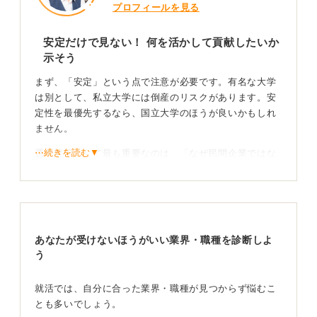
プロフィールを見る
安定だけで見ない！ 何を活かして貢献したいか
示そう
まず、「安定」という点で注意が必要です。有名な大学
は別として、私立大学には倒産のリスクがあります。安
定性を最優先するなら、国立大学のほうが良いかもしれ
ません。
⋯続きを読む▼
選考対策として最も重要なのは、「なぜ民間企業ではな
く大学職員なのか」を明確に説明できるようにすること
です。「楽そうだから」という動機ではないか、と採用
側は見ています。
その疑念を払拭するため、「自分のこういう能力を活か
あなたが受けないほうがいい業界・職種を診断しよ
して、大学のこういう点で貢献したい」という具体的な
う
理由を準備しましょう。
情報収集や大学の仕事体験を通して自分の適性を見
就活では、自分に合った業界・職種が見つからず悩むこ
よう
とも多いでしょう。