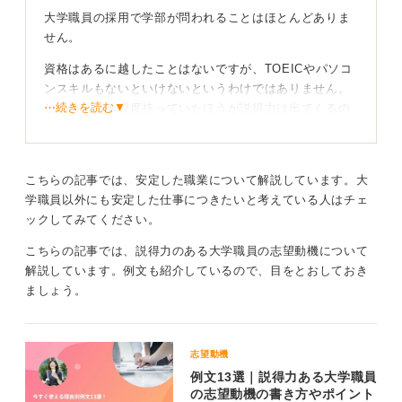
大学職員の採用で学部が問われることはほとんどありま
せん。
資格はあるに越したことはないですが、TOEICやパソコ
ンスキルもないといけないというわけではありません。
⋯続きを読む▼
しかし、ある程度持っていたほうが説得力は出てくるの
かなと思います。
また、知識として持っていると強いのは法律かもしれま
せん。学校法人のルールを論理的に読み解く能力は役立
こちらの記事では、安定した職業について解説しています。大
ちます。
学職員以外にも安定した仕事につきたいと考えている人はチェ
ックしてみてください。
納得感のある理由で自分なりの志望動機を考えよう
こちらの記事では、説得力のある大学職員の志望動機について
解説しています。例文も紹介しているので、目をとおしておき
採用対策で最も重要なのは、「なぜこの大学で働きたい
ましょう。
のか」を明確にすることです。
教育への貢献という公的機関にかなり近い部分があるの
で、それぞれの大学の特色を研究しながら、具体的に何
志望動機
をやってみたいのかという点を考えてください。
例文13選｜説得力ある大学職員
の志望動機の書き方やポイント