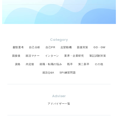
Category
書類選考
自己分析
自己PR
志望動機
面接対策
GD・GW
面接後
就活マナー
インターン
業界・企業研究
筆記試験対策
資格
内定後
就職・転職の悩み
既卒
第二新卒
その他
就活Q&A
SPI練習問題
Adviser
アドバイザー一覧