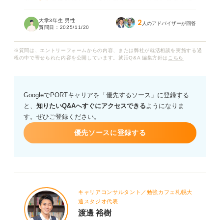
か、また具体的にTOEICなどの資格やパソコンスキルは
どの程度求められるのでしょうか？ 「倍率が高い」と聞
大学3年生 男性
2
いたので、少しでも有利になる武器が欲しいと思ってい
人のアドバイザーが回答
質問日：
2025/11/20
ます。
※質問は、エントリーフォームからの内容、または弊社が就活相談を実施する過
私立の大学職員として働くなら、どんな準備や対策を進
程の中で寄せられた内容を公開しています。就活Q&A 編集方針は
こちら
めておく必要があるのか教えてください。
GoogleでPORTキャリアを「優先するソース」に登録する
と、
知りたいQ&Aへすぐにアクセスできる
ようになりま
す。ぜひご登録ください。
優先ソースに登録する
キャリアコンサルタント／勉強カフェ札幌大
通スタジオ代表
渡邊 裕樹