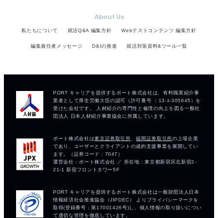
About Us
私たちについて
就活Q&A 編集方針
Webテストコンテンツ 編集方針
編集責任者メッセージ
D&Iの推進
就活対策資料&ツール一覧