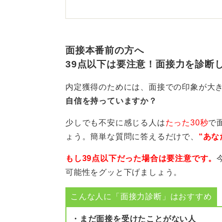
留める位置はこめかみの少し上、毛
いです。 「前髪は下ろす＋サイドに
崩れず自然です。
面接本番前の方へ
39点以下は要注意！面接力を診断
お辞儀で前髪が落ちやすい人は、事
てから髪になじませると固まり過ぎ
内定獲得のためには、面接での印象が大
自信を持っていますか？
前髪を繰り返し触っている様子は「
あり、おすすめできません。
少しでも不安に感じる人は
たった30秒
で
ょう。簡単な質問に答えるだけで、
“あな
事前のお辞儀テストで安心！ 
もし39点以下だった場合は要注意です。
面接前は、洗面所で「深くお辞儀を
可能性をグッと下げましょう。
しましょう。持ち歩き用の小さなヘ
こんな人に「面接力診断」はおすすめ
ると安心です。
・まだ面接を受けたことがない人
大事なのは顔が隠れず、表情と目が見