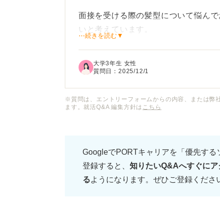
面接を受ける際の髪型について悩んで
いと考えています。
⋯続きを読む▼
しかし、ピンを使うこと自体が就活の
大学3年生 女性
ンを使えばマナー違反にならないのか
質問日：
2025/12/1
また、ピンが目立たないように付ける
※質問は、エントリーフォームからの内容、または弊
ます。就活Q&A 編集方針は
こちら
るので、髪型についても全体的なアド
GoogleでPORTキャリアを「優先す
登録すると、
知りたいQ&Aへすぐにア
る
ようになります。ぜひご登録くださ