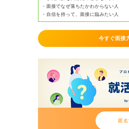
・面接でなぜ落ちたかわからない人
はなく、以下の3点がそろっていれ
・自信を持って、面接に臨みたい人
①清潔感（ボサボサではないか）
②視界の確保（目が隠れていないか
今すぐ面接力
③耳と輪郭が適度に見える（爽やか
0
匿名