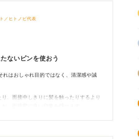
ト／ヒトノビ代表
立たないピンを使おう
それはおしゃれ目的ではなく、清潔感や誠
たり、面接中しきりに髪を触ったりするより
うが、面接官に良い印象を残せます。
TPOに合ったピンを選ぼう