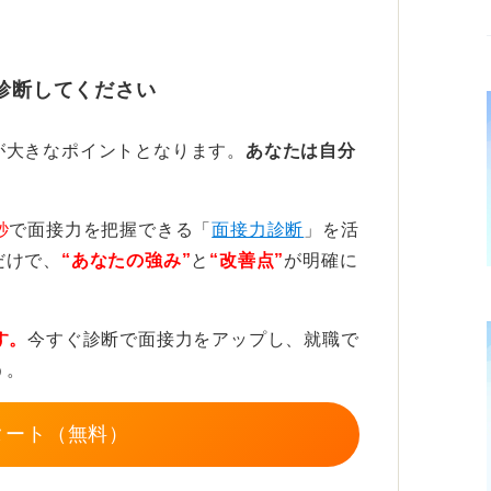
目立たないものを選びましょう。
など、ご自身の髪色になじむ色が良いです。
診断してください
を反射しないマットなタイプを選びましょ
が大きなポイントとなります。
あなたは自分
どが付いていない、シンプルなものが適して
秒
で面接力を把握できる「
面接力診断
」を活
ピン自体が多少見えても、髪色となじんでい
だけで、
“あなたの強み”
と
“改善点”
が明確に
たの誠実さや清潔感を見ています。
す。
今すぐ診断で面接力をアップし、就職で
う。
タート（無料）