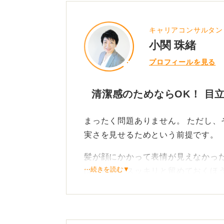
キャリアコンサルタン
小関 珠緒
プロフィールを見る
清潔感のためならOK！ 目
まったく問題ありません。 ただし、
実さを見せるためという前提です。
髪が顔にかかって表情が見えなかっ
⋯続きを読む▼
は、ピンでスッキリと留めておくほ
機能性重視！ 髪色になじむ、