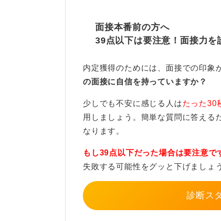
ピンの選び方は、機能面を重視し、
色は、黒、焦げ茶、ダークブラウン
面接本番前の方へ
39点以下は要注意！面接力を
質感は、ツヤツヤしたものより、光
う。
内定獲得のためには、面接での印象
デザインは、飾り、ラメ、パールな
の面接に自信を持っていますか？
います。
少しでも不安に感じる人は
たった30
こめかみ付近などで留めましょう。
用しましょう。簡単な質問に答える
れば気になりません。面接官はあな
なります。
もし39点以下だった場合は要注意で
0
失敗する可能性をグッと下げましょ
診断ス