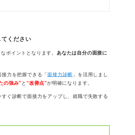
流れに沿って地肌と平行に差すと目立ちにく
流す＋細ピン1本」の組み合わせが動いても
してください
前に軽いワックスやヘアスプレーを手に広げ
ず固定できます。
きなポイントとなります。
あなたは自分の面接に
落ち着きのなさ」と受け止められる可能性が
面接力を把握できる「
面接力診断
」を活用しまし
たの強み”
と
“改善点”
が明確になります。
大事な3つのポイントを押さえよう
今すぐ診断で面接力をアップし、就職で失敗する
してから戻る」を2回試し、乱れていたら直
アワックスや前髪用スティックなどを持参す
えることです。 髪型は完璧を目指すので