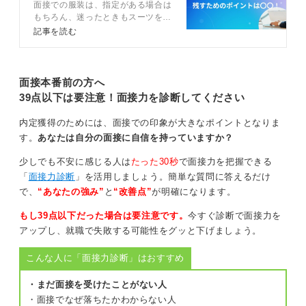
面接での服装は、指定がある場合は
説
ラといった伝統的・保守的な企業や、役員クラスの人と
もちろん、迷ったときもスーツを選
面談する場合はスーツが良いです。
ぶのが安心です。指定がない、もし
記事を読む
くは私服と指定されたときはオフィ
一方で、IT 系、広告系、スタートアップ企業など社風が
スカジュアルを着用しましょう。今
回は面接の服装についてキャリアコ
自由な企業であれば、オフィスカジュアルでも大丈夫だ
ンサルタントが詳しく解説している
面接本番前の方へ
と思います。
ので参考にしてみてください。
39点以下は要注意！面接力を診断してください
0
内定獲得のためには、面接での印象が大きなポイントとなりま
す。
あなたは自分の面接に自信を持っていますか？
少しでも不安に感じる人は
たった30秒
で面接力を把握できる
「
面接力診断
」を活用しましょう。簡単な質問に答えるだけ
で、
“あなたの強み”
と
“改善点”
が明確になります。
もし39点以下だった場合は要注意です。
今すぐ診断で面接力を
アップし、就職で失敗する可能性をグッと下げましょう。
こんな人に「面接力診断」はおすすめ
・まだ面接を受けたことがない人
・面接でなぜ落ちたかわからない人