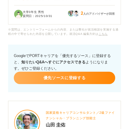
服装自由の面接では、実際どんな服装が印象が良いので
しょうか？ スーツとの使い分け方も教えてください。
大学3年生 男性
2
人のアドバイザーが回答
質問日：
2025/10/31
※質問は、エントリーフォームからの内容、または弊社が就活相談を実施する過
程の中で寄せられた内容を公開しています。就活Q&A 編集方針は
こちら
GoogleでPORTキャリアを「優先するソース」に登録する
と、
知りたいQ&Aへすぐにアクセスできる
ようになりま
す。ぜひご登録ください。
優先ソースに登録する
国家資格キャリアコンサルタント／2級ファイ
ナンシャル・プランニング技能士
山田 圭佑