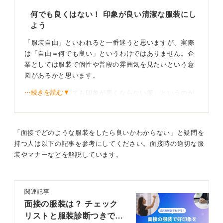
何でも良くはない！ 印象が良い清潔な服装にし
よう
「服装自由」といわれると一番迷うと思いますが、実際
は「自由＝何でも良い」というわけではありません。企
業としては服装で個性や普段の雰囲気を見たいという意
図があるかと思います。
⋯続きを読む▼
「スーツでなくても印象が悪くならない服」というのが
目安です。
迷ったらスーツでかまいません。説明会やカジュアル面
談であれば、オフィスカジュアルで清潔感ときちんと感
「面接でどのような服装をしたら良いかわからない」と疑問を
を出せれば良いです。
持つ人は以下の記事を参考にしてください。面接時の適切な服
装やマナーなどを解説しています。
スーツやジャケットが無難！ 企業の社風に合わせよ
う
関連記事
しかし、一次面接や最終面接といった正式な場であれ
面接の服装は？ チェック
ば、たとえ「自由」といわれてもスーツやジャケットを
リストと服装診断つきで解
着用したほうが無難です。特に金融、メーカー、インフ