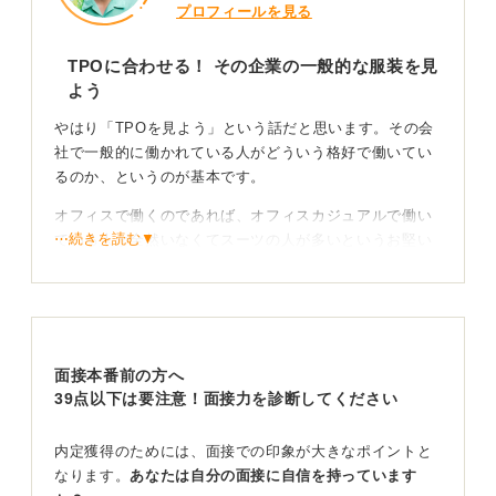
プロフィールを見る
TPOに合わせる！ その企業の一般的な服装を見
よう
やはり「TPOを見よう」という話だと思います。その会
社で一般的に働かれている人がどういう格好で働いてい
るのか、というのが基本です。
オフィスで働くのであれば、オフィスカジュアルで働い
⋯続きを読む▼
ている人が全然いなくてスーツの人が多いというお堅い
会社であればスーツにしたほうが良いでしょう。
自分をPRする服装もあり！ 不安ならスーツを着よう
自分のおしゃれに自信があって、オフィスカジュアルの
面接本番前の方へ
ほうが見せたほうが自分の価値が上がる、印象が上がる
39点以下は要注意！面接力を診断してください
のではないかということであればオフィスカジュアルで
行ってほしいです。
内定獲得のためには、面接での印象が大きなポイントと
なります。
あなたは自分の面接に自信を持っています
しかし、面接はやはりフォーマルな場になりますから、