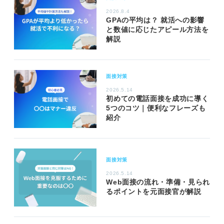
2026.8.4
GPAの平均は？ 就活への影響
と数値に応じたアピール方法を
解説
面接対策
2026.5.14
初めての電話面接を成功に導く
5つのコツ｜便利なフレーズも
紹介
面接対策
2026.5.14
Web面接の流れ・準備・見られ
るポイントを元面接官が解説