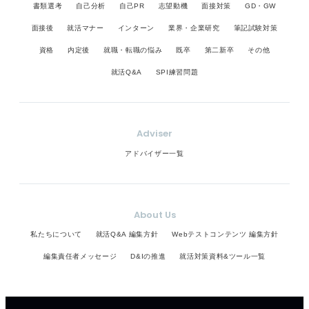
書類選考
自己分析
自己PR
志望動機
面接対策
GD・GW
面接後
就活マナー
インターン
業界・企業研究
筆記試験対策
資格
内定後
就職・転職の悩み
既卒
第二新卒
その他
就活Q&A
SPI練習問題
Adviser
アドバイザー一覧
About Us
私たちについて
就活Q&A 編集方針
Webテストコンテンツ 編集方針
編集責任者メッセージ
D&Iの推進
就活対策資料&ツール一覧