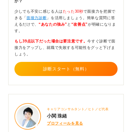
か？
できる限り無難な意味ではスーツが良いという回答には
なります。
少しでも不安に感じる人は
たった30秒
で面接力を把握で
きる「
面接力診断
」を活用しましょう。簡単な質問に答
不安なのであればスーツで、自分の将来働いている姿を
えるだけで、
“あなたの強み”
と
“改善点”
が明確になりま
イメージした格好で臨んでいただくのが良いでしょう。
す。
0
もし39点以下だった場合は要注意です。
今すぐ診断で面
接力をアップし、就職で失敗する可能性をグッと下げま
しょう。
診断スタート（無料）
キャリアコンサルタント／ヒトノビ代表
小関 珠緒
プロフィールを見る