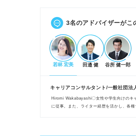
就活の軸を固め、回答に一貫性を
軸をもとに頻出質問の答えを整理
POINT：各ステップの時間配分
3名のアドバイザーがこ
面接突破の重要ポイントと直前対
頻出質問は軸とPREP法で論理的
若林 宏美
田邉 健
谷所 健一郎
逆質問は企業理解を深めるチャン
想定外の質問には正直に伝え、会
POINT：回答の一貫性と伝え方
キャリアコンサルタント/一般社団法
がる。
Hiromi Wakabayashi〇女性や学生
に従事。また、ライター経歴を活かし、各種
を監修
面接対策を先延ばしにしない解決
就活の疲れを溜めず、計画的に休