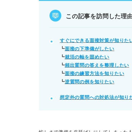
自己分析をやり直し、就職の目的
就活のゴールとスケジュールを決
この記事を訪問した理
POINT：無理なく計画的に進め
る。
すぐにできる面接対策が知りた
┗
面接の下準備がしたい
記事の該当箇所を見る
┗
就活の軸を固めたい
たった3時間！ 明日の面接に何
┗
頻出質問の答えを整理したい
ステップ①20分：面接に必要
┗
面接の練習方法を知りたい
ステップ②60分：就活の軸を固
┗
逆質問の例を知りたい
ステップ③70分：就活の軸を
想定外の質問への対処法が知り
※AIの特性上、間違いが含まれている場合があ