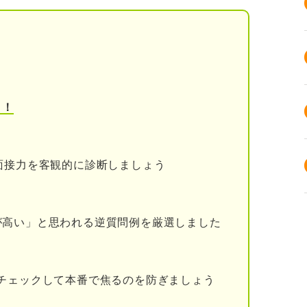
軸を固める
の軸をもとに頻出質問の答えを整理する
答えを声に出して練習する
う！
なものの準備と下調べをする
ものと確認事項
面接力を客観的に診断しましょう
確認事項
める
が高い」と思われる逆質問例を厳選しました
突破の近道になる理由
軸をすぐに作る方法
チェックして本番で焦るのを防ぎましょう