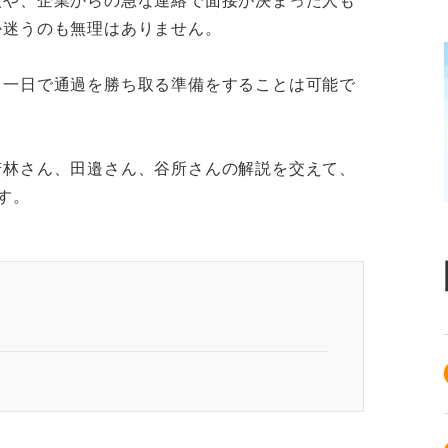
人や、企業からの急な連絡で面接が決まった人も
か迷うのも無理はありません。
、一日で通過を勝ち取る準備をすることは可能で
若林さん、田邉さん、谷所さんの解説を交えて、
す。
もしてない人が面接を制す4ステップ
に必要なものの準備と下調べをする