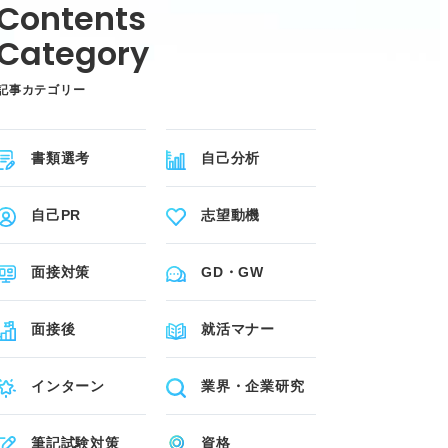
記事カテゴリー
書類選考
自己分析
自己PR
志望動機
面接対策
GD・GW
面接後
就活マナー
インターン
業界・企業研究
筆記試験対策
資格