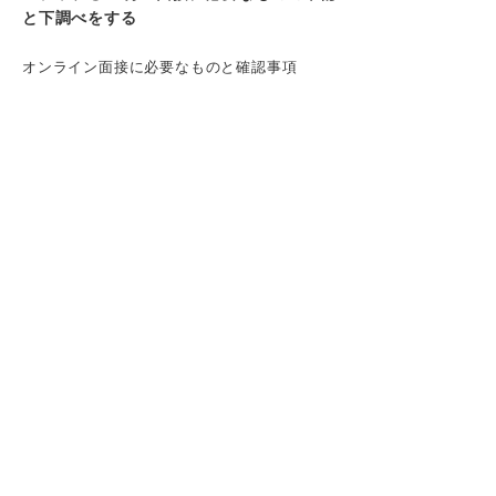
と下調べをする
オンライン面接に必要なものと確認事項
対面面接に必要なものと確認事項
ステップ②60分：就活の軸を固める
就活軸を作ることが面接突破の近道になる理由
自分らしくブレない就活軸をすぐに作る方法
ステップ③70分：就活の軸をもとに頻出質
問の答えを整理する
ガクチカのポイントと例
志望動機のポイントと例