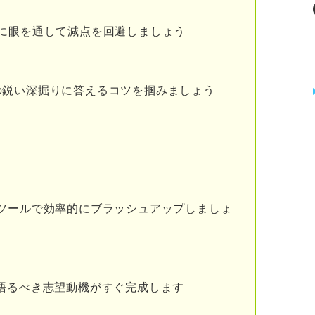
もとに頻出質問の答えを整理する
に眼を通して減点を回避しましょう
の鋭い深掘りに答えるコツを掴みましょう
例
後やりたいことのポイントと例
を声に出して練習する
ツールで効率的にブラッシュアップしましょ
する
順番に答えていく
語るべき志望動機がすぐ完成します
見つける