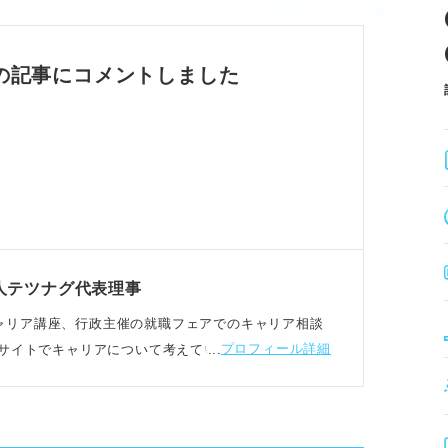
持たせる。
する。
を守り、効率的に準備を進めることが重要。
の記事にコメントしました
策
に回答を整理する。
スとして活用する。
話で切り抜ける。
を意識し、自信を持って臨むことが評価につな
人テツナグ代表理事
向けのキャリア講座、行政主催の就職フェアでのキャリア相談
プロフィール詳細
サイトでキャリアについて考えている人に向けた記事
策
息を取りモチベーションを維持する。