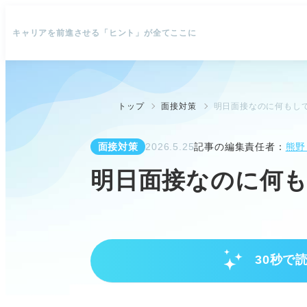
キャリアを前進させる「ヒント」が全てここに
トップ
面接対策
明日面接なのに何もして
面接対策
2026.5.25
記事の編集責任者：
熊野
明日面接なのに何も
30秒で
3時間で面接を制す！最短ステッ
面接に必要な準備と下調べを完了