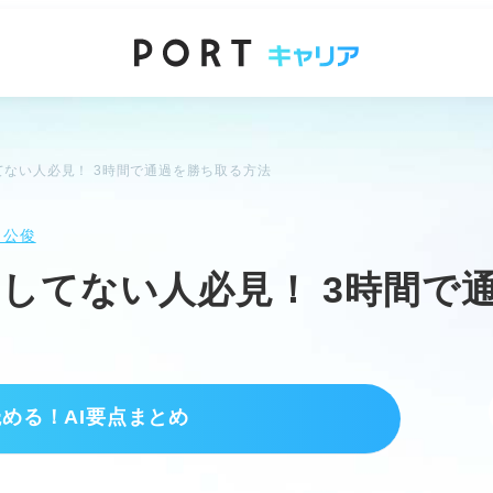
ない人必見！ 3時間で通過を勝ち取る方法
 公俊
してない人必見！ 3時間で
読める！AI要点まとめ
プ
させる。