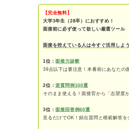
ステップ②60分：就活の
【完全無料】
ステップ③70分：就活
大学3年生（28卒）におすすめ！
面接前に必ず使って欲しい厳選ツール
ステップ④30分～：受け
面接を控えている人は今すぐ活用しよ
ステップ①20分：面接に必要
オンライン面接に必要な
1位：
面接力診断
39点以下は要注意！本番前にあなたの
対面面接に必要なものと
2位：
逆質問例100選
ステップ②60分：就活の軸を固
そのまま使える！面接官から「志望度
就活軸を作ることが面接
3位：
面接回答例60選
自分らしくブレない就活
見るだけでOK！頻出質問と模範解答を