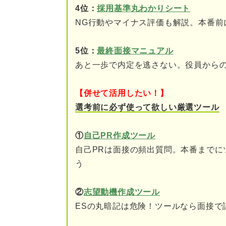
ステップ③70分：就活の軸を
4位：
採用基準丸わかりシート
ガクチカのポイントと例
NG行動やマイナス評価も解説。本番前
志望動機のポイントと例
5位：
最終面接マニュアル
あと一歩で内定を逃さない。役員から
自己PRのポイントと例
長所・短所のポイントと
【併せて活用したい！】
選考前に必ず使って欲しい厳選ツール
キャリアビジョン・入社
①
自己PR作成ツール
ステップ④30分～：受け答え
自己PRは面接の頻出質問。本番までに
頻出質問をリストアップ
う
録画しながら想定質問に
②
志望動機作成ツール
ESの丸暗記は危険！ツールなら面接で
録画を確認して改善点を