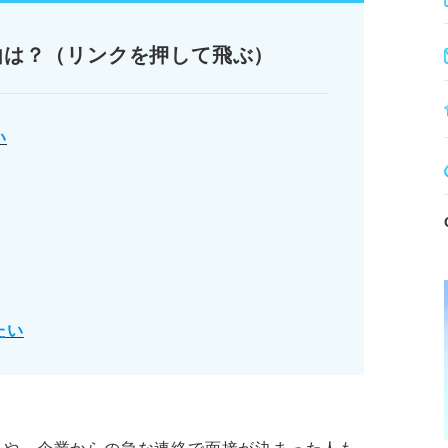
を明確にしてやる気を高める。
め、計画的に準備を進める。
由は？（リンクを押して飛ぶ）
ることで、直前の焦りをなくし本番に集中でき
い
もしてない人が面接を制す4ステップ
なものの準備と下調べをする
める
もとに頻出質問の答えを整理する
たい
ります。記事本文と併せてご確認ください。