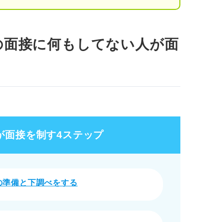
ンチでもすぐに使える逆質問リスト
外の質問が来たときの切り抜け方
の面接に何もしてない人が面
伝える
に伝える
確認して考える時間を作る
てしまう人の解決策
が面接を制す4ステップ
ように休息を取る
職の目的を明確にする
の準備と下調べをする
ールを決める
は本質を押さえた最短準備で勝ち抜こう