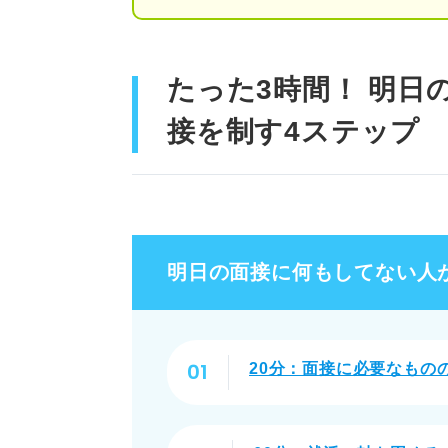
明日の面接何もしてない！ ピ
万が一のために！ 面接で想定
たった3時間！ 明日
①「緊張しています」と
接を制す4ステップ
②わからないときは素直
③面接官に質問の内容を
いつも面接対策を先延ばしにし
明日の面接に何もしてない人
就活の疲れが溜まらない
自己分析をやり直して就
20分：面接に必要なもの
就活のゴールとスケジュ
明日面接なのに何もしてない人