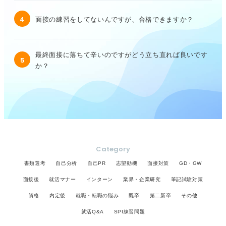
4
面接の練習をしてないんですが、合格できますか？
最終面接に落ちて辛いのですがどう立ち直れば良いです
5
か？
Category
書類選考
自己分析
自己PR
志望動機
面接対策
GD・GW
面接後
就活マナー
インターン
業界・企業研究
筆記試験対策
資格
内定後
就職・転職の悩み
既卒
第二新卒
その他
就活Q&A
SPI練習問題