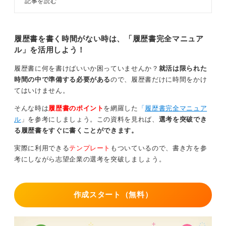
記事を読む
けで合否が決まるわけではありませんが、TOEFLの高得
は英語を使った仕事37選をキャリ
点は実践的な英語力の証として強い説得力を持ちます。
アコンサルタントとともに解説しま
す。英語を使った仕事に就くための
「TOEICは高くないけれどTOEFLで挑戦した」という姿
準備方法も解説するので、就活前に
履歴書を書く時間がない時は、「履歴書完全マニュア
目を通しておきましょう。
勢も十分アピールポイントになります。学習の背景や努
ル」を活用しよう！
力も込めて、胸を張って伝えてみてくださいね。自分の
強みを武器にできるはずです。
履歴書に何を書けばいいか困っていませんか？
就活は限られた
時間の中で準備する必要がある
ので、履歴書だけに時間をかけ
てはいけません。
0
そんな時は
履歴書のポイント
を網羅した
「
履歴書完全マニュア
ル
」を参考にしましょう。この資料を見れば、
選考を突破でき
る履歴書をすぐに書くことができます。
実際に利用できる
テンプレート
もついているので、書き方を参
考にしながら志望企業の選考を突破しましょう。
作成スタート（無料）