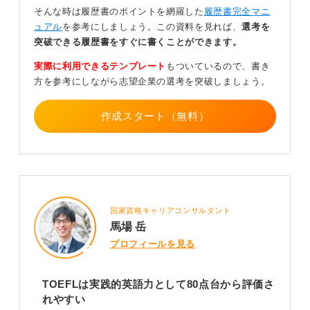
を用意して「使える英語」を可視化しておきましょう。
そんな時は履歴書のポイントを網羅した
履歴書完全マニ
ュアル
を参考にしましょう。この資料を見れば、
選考を
TOEIC換算を主張する際は非公式である旨を添え、強み
突破できる履歴書をすぐに書くことができます。
は「アカデミックな要約力・論証力・スピーキング耐
性」にあると翻訳しましょう。
実際に利用できるテンプレート
もついているので、書き
方を参考にしながら志望企業の選考を突破しましょう。
もし志望が外資・海外案件なら、たとえば輸出入の納期
調整、技術文書読解、海外拠点との定例運営など、「英
語×職務」の接点を具体で語ると説得力が増します。
作成スタート（無料）
0
国家資格キャリアコンサルタント
馬場 岳
プロフィールを見る
TOEFLは実践的英語力として80点台から評価さ
れやすい