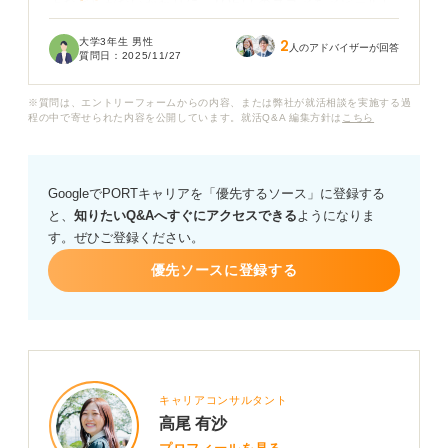
上など）がないかわりに、TOEFLのスコアをアピールし
たいと考えています。
大学3年生 男性
2
人のアドバイザーが回答
質問日：
2025/11/27
具体的に、何点以上であれば企業の採用担当者に「英語
ができる」と評価してもらえる目安になりますか？ ま
※質問は、エントリーフォームからの内容、または弊社が就活相談を実施する過
た、外資系企業や海外とかかわる仕事を志望する場合、
程の中で寄せられた内容を公開しています。就活Q&A 編集方針は
こちら
最低限クリアすべき点数のラインがあれば教えてくださ
い。
GoogleでPORTキャリアを「優先するソース」に登録する
と、
知りたいQ&Aへすぐにアクセスできる
ようになりま
す。ぜひご登録ください。
優先ソースに登録する
キャリアコンサルタント
高尾 有沙