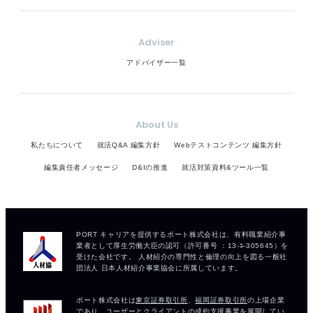
Adviser
アドバイザー一覧
About Us
私たちについて
就活Q&A 編集方針
Webテストコンテンツ 編集方針
編集責任者メッセージ
D&Iの推進
就活対策資料&ツール一覧