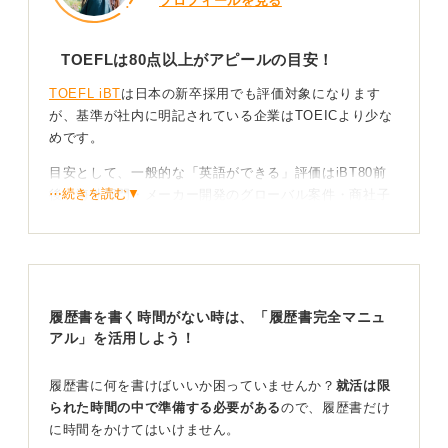
プロフィールを見る
TOEFLは80点以上がアピールの目安！
TOEFL iBT
は日本の新卒採用でも評価対象になります
が、基準が社内に明記されている企業はTOEICより少な
めです。
目安として、一般的な「英語ができる」評価はiBT80前
⋯続きを読む▼
後、海外部門・メーカー開発のグローバル案件・商社子
会社などで90、外資コンサル・投資銀行・高度な対外交
渉や留学経験同等を求めるポジションでは100以上が一
つのラインです。
ただし、これらはあくまで目安です。
履歴書を書く時間がない時は、「履歴書完全マニュ
アル」を活用しよう！
「使える英語」を具体的にアピールしよう！
履歴書に何を書けばいいか困っていませんか？
就活は限
提出ときは合計点に加えR/L/S/Wの内訳を記載し、面接
られた時間の中で準備する必要がある
ので、履歴書だけ
では「英語で30秒自己紹介」、「英語資料の要約」、議
に時間をかけてはいけません。
事録・提案書・顧客メールといった「英語での成果物」