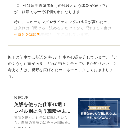
TOEFLは留学志望者向けの試験という印象が強いです
が、就活でも十分評価対象になります。
特に、スピーキングやライティングの比重が高いため、
企業側は「聞ける・読める」だけでなく「話せる・書け
⋯続きを読む▼
る力」を測れる指標として注目しています。
就活の場では、学生がTOEICだけでなくTOEFLやIELTS
を積極的に示すケースが増えており、外資系やグローバ
ル部署では実務力として歓迎される傾向があります。
以下の記事では英語を使った仕事を40選紹介しています。「ど
のような仕事があり、どれが自分に合っているか知りたい」と
考える人は、視野を広げるためにもチェックしておきましょ
外資やグローバル職種では90〜100点台が強いアピ
う。
ール材料になる
目安を挙げると、TOEFLで80点台に達していると「業務
で英語を使う土台がある」とみなされやすいです。さら
関連記事
に90点以上になると、会議やメール対応で支障なく活躍
英語を使った仕事40選！
できる水準として評価が高まります。
レベル別に合う職種や未経
英語を使った仕事に就職したいな
験で就職するコツ
外資系や海外駐在に直結する職種を志望する場合は100
ら、自身の英語力に合った職種を見
点前後が一つのラインになります。もちろん、スコアだ
つけることが重要です。この記事で