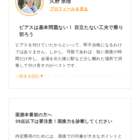
久野 永理
プロフィールを見る
ピアスは基本問題ない！ 目立たない工夫で乗り
切ろう
ピアスを付けていたからといって、即不合格になるわけ
ではありません。しかし、可能であれば、短い面接の時
間だけ外し、会場を出た後に駅など少し離れた場所で消
毒して付け直すのがベストです。
⋯続きを読む▼
どうしても外せない場合は、ファーストピアスであって
も、透明など色の落ち着いたものや、粒の小さい目立た
ないものに付け替えることをおすすめします。
業界のルールも確認して清潔感を意識して対応しよ
う
面接本番前の方へ
39点以下は要注意！面接力を診断してください
しかし、飲食業など、業務中にアクセサリー着用が禁止
されている業界では、そもそも仕事をするときに外さな
内定獲得のためには、面接での印象が大きなポイントと
ければいけません。