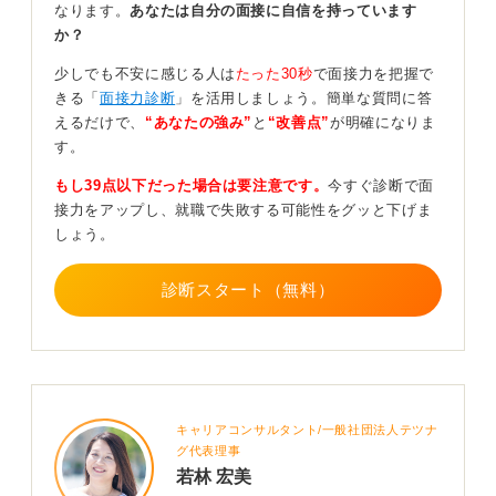
なります。
あなたは自分の面接に自信を持っています
か？
このような業界だと面接時に「仕事中は外せますか？」
と確認される可能性があります。そのため、受ける業界
少しでも不安に感じる人は
たった30秒
で面接力を把握で
によっても適切な対応は変わってくるかと思います。
きる「
面接力診断
」を活用しましょう。簡単な質問に答
えるだけで、
“あなたの強み”
と
“改善点”
が明確になりま
0
す。
もし39点以下だった場合は要注意です。
今すぐ診断で面
接力をアップし、就職で失敗する可能性をグッと下げま
しょう。
診断スタート（無料）
キャリアコンサルタント/一般社団法人テツナ
グ代表理事
若林 宏美