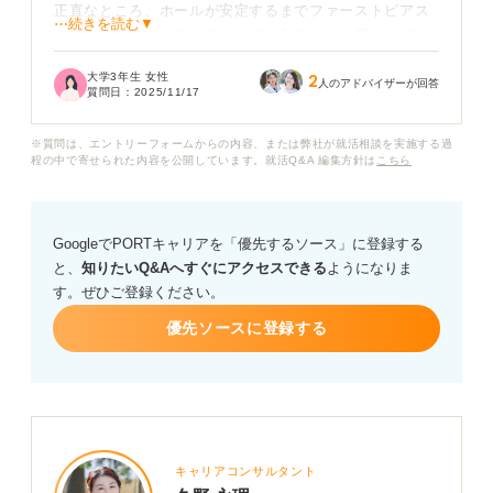
正直なところ、ホールが安定するまでファーストピアス
⋯続きを読む▼
を外したくないと考えています。私のように開けたばか
りの人は、どのように対処すべきでしょうか？
大学3年生 女性
2
人のアドバイザーが回答
質問日：
2025/11/17
それとも透明のピアスだったらアリですか？ 実際、ピア
スがどれくらい合否に影響するのか教えてください。
※質問は、エントリーフォームからの内容、または弊社が就活相談を実施する過
程の中で寄せられた内容を公開しています。就活Q&A 編集方針は
こちら
GoogleでPORTキャリアを「優先するソース」に登録する
と、
知りたいQ&Aへすぐにアクセスできる
ようになりま
す。ぜひご登録ください。
優先ソースに登録する
キャリアコンサルタント