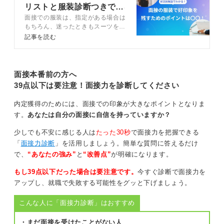
企業によっては付けていること自体をマイナスにとらえ
リストと服装診断つきで解
ることもあるので、やはり避けたほうが無難でしょう。
面接での服装は、指定がある場合は
説
もちろん、迷ったときもスーツを選
ぶのが安心です。指定がない、もし
記事を読む
第一志望のチャンスを逃さないためにピアスは一時
くは私服と指定されたときはオフィ
的に外すのが無難
スカジュアルを着用しましょう。今
回は面接の服装についてキャリアコ
ンサルタントが詳しく解説している
面接本番前の方へ
ピアスは後からでもまた開け直すことができますが、第
ので参考にしてみてください。
39点以下は要注意！面接力を診断してください
一志望の面接チャンスは一度きりかもしれません。
どちらを優先するか、その判断は質問者さん自身の考え
内定獲得のためには、面接での印象が大きなポイントとなりま
方次第です。
す。
あなたは自分の面接に自信を持っていますか？
ただ私なら、万が一不採用だった時に後悔する芽をでき
少しでも不安に感じる人は
たった30秒
で面接力を把握できる
るだけ減らすために、ピアスは外して面接に挑むと思い
「
面接力診断
」を活用しましょう。簡単な質問に答えるだけ
ます。
で、
“あなたの強み”
と
“改善点”
が明確になります。
もし39点以下だった場合は要注意です。
今すぐ診断で面接力を
0
アップし、就職で失敗する可能性をグッと下げましょう。
こんな人に「面接力診断」はおすすめ
・まだ面接を受けたことがない人