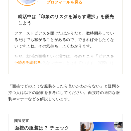
プロフィールを見る
就活中は「印象のリスクを減らす選択」を優先
しよう
ファーストピアスを開けたばかりだと、数時間外してい
るだけでも塞がることがあるので、できれば外したくな
いですよね。その気持ち、よくわかります。
ただ、就活の面接という場では、今のところ「ピアスを
⋯続きを読む▼
しないのが基本的なマナー」とされています。実際には
ピアスを気にしない企業もありますが、まだまだ「社会
人としての身だしなみ」を厳しく見る会社が多いのも事
実です。
「面接でどのような服装をしたら良いかわからない」と疑問を
そのため、志望度の高い企業であれば、できるだけ外す
持つ人は以下の記事を参考にしてください。面接時の適切な服
のがおすすめです。「ピアスをしているから必ず不合格
装やマナーなどを解説しています。
になる」というわけではありませんが、印象面で損をす
るリスクは減らしておくに越したことはありません。
関連記事
「透明ピアスならOK？」という質問もよくありますが、
面接の服装は？ チェック
光の加減や面接官の位置によっては意外と目立ちます。