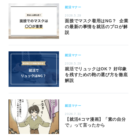
就活マナー
2026.5.29
面接でマスク着用はNG？ 企業
の最新の事情を就活のプロが解
説
就活マナー
2026.5.29
就活でリュックはOK？ 好印象
を残すための鞄の選び方を徹底
解説
就活マナー
2026.7.31
【就活4コマ漫画】「素の自分
で」って言ったから