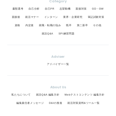
Category
書類選考
自己分析
自己PR
志望動機
面接対策
GD・GW
面接後
就活マナー
インターン
業界・企業研究
筆記試験対策
資格
内定後
就職・転職の悩み
既卒
第二新卒
その他
就活Q&A
SPI練習問題
Adviser
アドバイザー一覧
About Us
私たちについて
就活Q&A 編集方針
Webテストコンテンツ 編集方針
編集責任者メッセージ
D&Iの推進
就活対策資料&ツール一覧