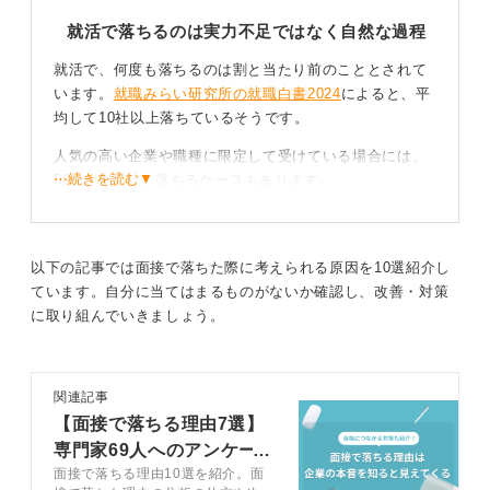
就活で落ちるのは実力不足ではなく自然な過程
就活で、何度も落ちるのは割と当たり前のこととされて
います。
就職みらい研究所の就職白書2024
によると、平
均して10社以上落ちているそうです。
人気の高い企業や職種に限定して受けている場合には、
⋯続きを読む▼
50社、100社と落ちるケースもあります。
学生時代、私も数多くの企業を受けては落ちていまし
た。今、振り返ってみて思うのは有名企業やBtoCの企業
ばかり受けていました。
以下の記事では面接で落ちた際に考えられる原因を10選紹介し
ています。自分に当てはまるものがないか確認し、改善・対策
に取り組んでいきましょう。
視野を広げたりサポートを活用したりすることで内
定が近付く
まずは内定をいただいて安心したいということを優先さ
関連記事
せるのであれば、BtoBの企業や地方の企業などを受けて
【面接で落ちる理由7選】
みるのも一つです。また、企業からのオファーがある企
専門家69人へのアンケート
業を受けるという選択肢もあります。
面接で落ちる理由10選を紹介。面
結果をもとに解説