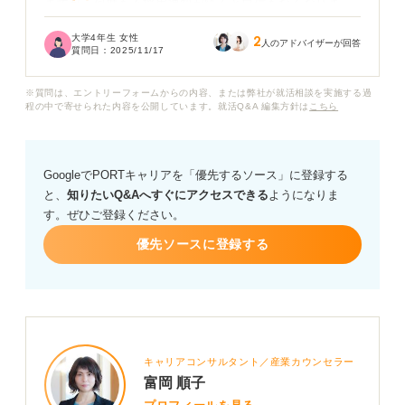
ますが、何度も不採用通知が続くと自信もなくなりま
す。
大学4年生 女性
2
人のアドバイザーが回答
質問日：
2025/11/17
周りの友人が選考通過や内定をもらっている話を聞く
と、余計に焦りを感じてしまいますし、メンタルが不安
※質問は、エントリーフォームからの内容、または弊社が就活相談を実施する過
定になっています。この先どう就活を頑張れば良いのか
程の中で寄せられた内容を公開しています。就活Q&A 編集方針は
こちら
見失いそうです。
就活で何度も落ちるのは当たり前のことなのでしょう
GoogleでPORTキャリアを「優先するソース」に登録する
か？ 落ちる平均の数や、落ちたときにどのように気持ち
と、
知りたいQ&Aへすぐにアクセスできる
ようになりま
を立て直したら良いかアドバイスをお願いします。
す。ぜひご登録ください。
優先ソースに登録する
キャリアコンサルタント／産業カウンセラー
富岡 順子