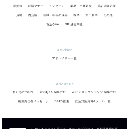
面接後
就活マナー
インターン
業界・企業研究
筆記試験対策
資格
内定後
就職・転職の悩み
既卒
第二新卒
その他
就活Q&A
SPI練習問題
Adviser
アドバイザー一覧
About Us
私たちについて
就活Q&A 編集方針
Webテストコンテンツ 編集方針
編集責任者メッセージ
D&Iの推進
就活対策資料&ツール一覧