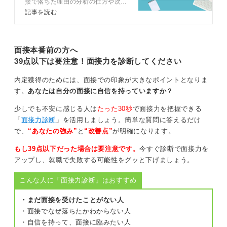
接で落ちた理由の分析の仕方や次の
また、新卒エージェントなどを活用するのもおすすめで
面接に向けての対策のコツをキャリ
記事を読む
す。
アコンサルタントとともに解説しま
す。面接で見られているポイントも
キャリアアドバイザーからあなたに合う企業を紹介して
解説するので、面接に落ちてしまっ
もらったり、選考フェーズに合わせてエントリーシート
た人もこれから面接に臨む人も必読
面接本番前の方へ
です。
（ES）の添削や面接対策をしてもらいながら取り組むこ
39点以下は要注意！面接力を診断してください
とで、内定の確度を高めることができますよ。
内定獲得のためには、面接での印象が大きなポイントとなりま
す。
あなたは自分の面接に自信を持っていますか？
0
少しでも不安に感じる人は
たった30秒
で面接力を把握できる
「
面接力診断
」を活用しましょう。簡単な質問に答えるだけ
で、
“あなたの強み”
と
“改善点”
が明確になります。
もし39点以下だった場合は要注意です。
今すぐ診断で面接力を
アップし、就職で失敗する可能性をグッと下げましょう。
こんな人に「面接力診断」はおすすめ
・まだ面接を受けたことがない人
・面接でなぜ落ちたかわからない人
・自信を持って、面接に臨みたい人