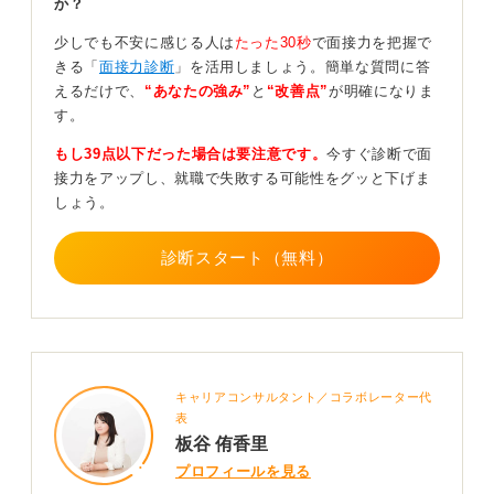
か？
メンタルが不安定になるのも当たり前です。しかし、企
業で働いてからも、アポや契約が取れないといった「断
少しでも不安に感じる人は
たった30秒
で面接力を把握で
られる」経験はたくさんあります。
きる「
面接力診断
」を活用しましょう。簡単な質問に答
えるだけで、
“あなたの強み”
と
“改善点”
が明確になりま
ここでストレス耐性を鍛えられた学生さんは、企業とし
す。
ても「ぜひうちで働いてほしい」と思ってもらえるはず
なので、この就活が、そうした良い機会になっていると
もし39点以下だった場合は要注意です。
今すぐ診断で面
とらえて頑張っていただきたいです。
接力をアップし、就職で失敗する可能性をグッと下げま
しょう。
0
診断スタート（無料）
キャリアコンサルタント／コラボレーター代
表
板谷 侑香里
プロフィールを見る