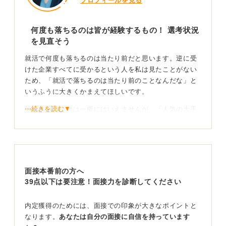
プロフィールを見る
何度も落ちるのは皆が経験するもの！ 選考状況
を見直そう
就活で何度も落ちるのは当たり前だと思います。逆に受
けた企業すべてに受かるという人を私は見たことがない
ため、「就活で落ちるのは当たり前のことなんだな」と
いうふうに大きくかまえてほしいです。
⋯続きを読む▼
落ちる平均の数は一概にはいえませんが、「人気の大手
企業なのか」「地方の中小企業なのか」といった、ご自
身がどのような企業を受けているか客観的に見てみると
良いでしょう。
採用人数に対する応募者数を把握すれば、「それは倍率
面接本番前の方へ
的に落ちるよね」と数字で納得でき、逆に受かったとき
39点以下は要注意！面接力を診断してください
の手応えもつかむことができます。
この経験が未来の「耐性」を鍛える！
内定獲得のためには、面接での印象が大きなポイントと
なります。
あなたは自分の面接に自信を持っています