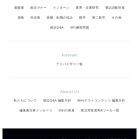
面接後
就活マナー
インターン
業界・企業研究
筆記試験対策
資格
内定後
就職・転職の悩み
既卒
第二新卒
その他
就活Q&A
SPI練習問題
Adviser
アドバイザー一覧
About Us
私たちについて
就活Q&A 編集方針
Webテストコンテンツ 編集方針
編集責任者メッセージ
D&Iの推進
就活対策資料&ツール一覧