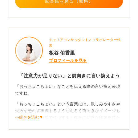
回答集を見る（無料）
キャリアコンサルタント／コラボレーター代
表
板谷 侑香里
プロフィールを見る
「注意力が足りない」と前向きに言い換えよう
「おっちょこちょい」なことを伝える際の言い換え表現
ですね。
「おっちょこちょい」という言葉には、親しみやすさや
失敗を恐れず挑戦するような明るく前向きなイメージも
⋯続きを読む▼
ありますが、面接で使用すると確かに幼稚な印象を持た
れてしまいそうですね。言い換えについて考えてみまし
ょう。