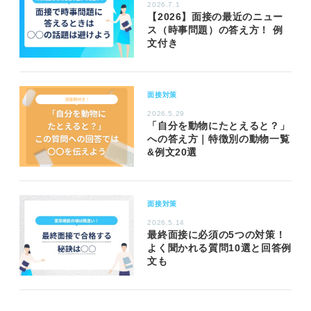
2026.7.1
【2026】面接の最近のニュー
ス（時事問題）の答え方！ 例
文付き
面接対策
2026.5.29
「自分を動物にたとえると？」
への答え方｜特徴別の動物一覧
&例文20選
面接対策
2026.5.14
最終面接に必須の5つの対策！
よく聞かれる質問10選と回答例
文も