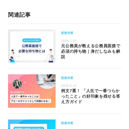
関連記事
面接対策
2026.7.27
元公務員が教える公務員面接で
必須の持ち物｜身だしなみも解
説
面接対策
2026.5.14
例文7選！ 「人生で一番つらか
ったこと」の好印象を残せる答
え方ガイド
面接対策