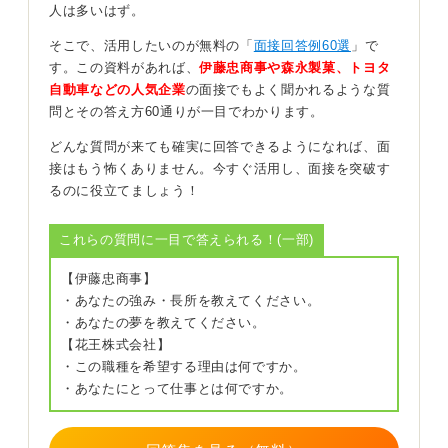
人は多いはず。
ただし、「慎重さに欠ける」という表現はネガティブな
そこで、活用したいのが無料の「
面接回答例60選
」で
印象が強いとも感じます。
す。この資料があれば、
伊藤忠商事や森永製菓、トヨタ
自動車などの人気企業
の面接でもよく聞かれるような質
考えすぎて大胆な行動できない人も多いなかで、「思っ
問とその答え方60通りが一目でわかります。
たことをすぐ行動に移せる」と、短所でありながら良さ
としてもアピールできると良いでしょう。
どんな質問が来ても確実に回答できるようになれば、面
接はもう怖くありません。今すぐ活用し、面接を突破す
0
るのに役立てましょう！
これらの質問に一目で答えられる！(一部)
【伊藤忠商事】
・あなたの強み・長所を教えてください。
・あなたの夢を教えてください。
【花王株式会社】
・この職種を希望する理由は何ですか。
・あなたにとって仕事とは何ですか。