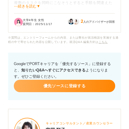
複数のタスクを同時にこなそうとすると手順を間違えた
⋯続きを読む▼
りすることがあります。
大学4年生 女性
2
これを面接で短所として伝える際、「おっちょこちょ
人のアドバイザーが回答
質問日：
2025/11/17
い」という言葉をそのまま使うのは幼稚な印象を持たれ
てしまいそうで心配です。
※質問は、エントリーフォームからの内容、または弊社が就活相談を実施する過
程の中で寄せられた内容を公開しています。就活Q&A 編集方針は
こちら
この「おっちょこちょい」な性質を、どのように言い換
えるのが適切でしょうか？ 面接で使える言い換え表現や
具体的な例文があればぜひ教えてください。
GoogleでPORTキャリアを「優先するソース」に登録する
と、
知りたいQ&Aへすぐにアクセスできる
ようになりま
す。ぜひご登録ください。
優先ソースに登録する
キャリアコンサルタント／産業カウンセラー