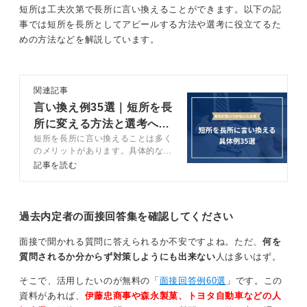
今回の場合は、「おっちょこちょい」を「注意力が足り
短所は工夫次第で長所に言い換えることができます。以下の記
ない」と言い換えることができるのではないでしょう
事では短所を長所としてアピールする方法や選考に役立てるた
か。
めの方法などを解説しています。
短所を伝えるときは改善への努力や意識の変化もセ
ットで話そう
関連記事
言い換え例35選｜短所を長
単に、「注意力が足りない」という短所だけを伝えるの
所に変える方法と選考への
ではなく、短所とともに現在は改善するべく試みている
短所を長所に言い換えることは多く
役立て方を解説
ことを合わせて伝えることましょう。
のメリットがあります。具体的なメ
リットや言い換える方法などをキャ
記事を読む
そうすることで、自己理解していることと合わせて、成
リアコンサルタントが解説します。
長意欲があることを伝える表現になります。
短所を長所に言い換える例も紹介し
ているので、長所がわからない人は
面接で伝える言い換え表現の具体的な例文としては、
参考にしましょう。
過去内定者の面接回答集を確認してください
「注意力が足りないので、急いでいるときにケアレスミ
スをしたり、複数のタスクを同時にこなそうとすると手
面接で聞かれる質問に答えられるか不安ですよね。ただ、
何を
順を間違えたりしてしまうことがあります。
質問されるか分からず対策しようにも出来ない
人は多いはず。
現在、改善するべく、慎重さを意識して行動するように
そこで、活用したいのが無料の「
面接回答例60選
」です。この
心掛けています」とするのはいかがでしょうか。
資料があれば、
伊藤忠商事や森永製菓、トヨタ自動車などの人