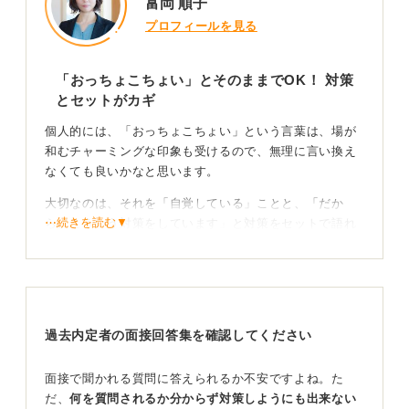
富岡 順子
プロフィールを見る
「おっちょこちょい」とそのままでOK！ 対策
とセットがカギ
個人的には、「おっちょこちょい」という言葉は、場が
和むチャーミングな印象も受けるので、無理に言い換え
なくても良いかなと思います。
大切なのは、それを「自覚している」ことと、「だか
⋯続きを読む▼
ら、こういう対策をしています」と対策をセットで語れ
ることです。
言い換えて「すぐ行動できる」とアピールにつなげ
よう
過去内定者の面接回答集を確認してください
あえて言い換えるのであれば、「慎重さに欠ける」、
「思い付きですぐ行動するところがある」、「後先考え
面接で聞かれる質問に答えられるか不安ですよね。た
ずに行動するところがある」、「フットワークが軽い」
だ、
何を質問されるか分からず対策しようにも出来ない
といった表現でしょうか。