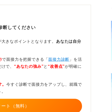
診断してください
で通過することも多い
が大きなポイントとなります。
あなたは自分
異なり、日頃の業務でプレゼンテーションな
秒
で面接力を把握できる「
面接力診断
」を活
対策をしなくても面接を通過する人も少なく
だけで、
“あなたの強み”
と
“改善点”
が明確に
、緊張しやすい性格であったり、現職であま
す。
今すぐ診断で面接力をアップし、就職で
安心材料として一度練習しておくのが良いで
う。
タート（無料）