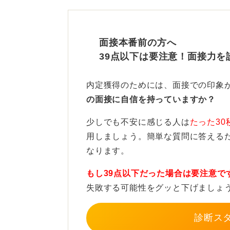
が大きなメリットです。
面接本番前の方へ
39点以下は要注意！面接力を
社会人経験があれば対策なし
内定獲得のためには、面接での印象
の面接に自信を持っていますか？
一方で、社会人経験者は、学生とは
少しでも不安に感じる人は
たった30
ど人前で話す機会があるため、特に
用しましょう。簡単な質問に答える
ありません。
なります。
過度に心配する必要はありませんが
もし39点以下だった場合は要注意で
り話す機会がなかったりする人は、
失敗する可能性をグッと下げましょ
す。
診断ス
0