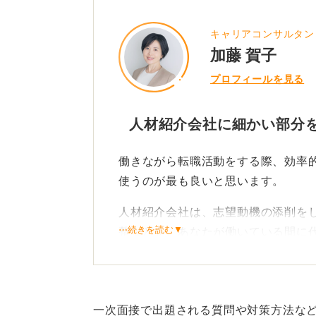
キャリアコンサルタン
加藤 賀子
プロフィールを見る
人材紹介会社に細かい部分
働きながら転職活動をする際、効率
使うのが最も良いと思います。
人材紹介会社は、志望動機の添削を
⋯続きを読む▼
整などを、あなたが働いている間に
したがって、働きながら転職活動を
です。
一次面接で出題される質問や対策方法な