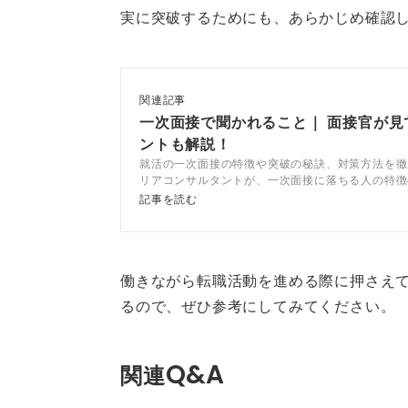
実に突破するためにも、あらかじめ確認
隙間時間を活用した学習もお
関連記事
一次面接で聞かれること｜ 面接官が見
あとは、空いている隙間時間を有効
ントも解説！
のなかなどでも面接対策はできます
就活の一次面接の特徴や突破の秘訣、対策方法を徹
リアコンサルタントが、一次面接に落ちる人の特徴
との差別化方法など通過率が格段に上がる秘訣を紹
記事を読む
たとえば、お風呂のなかで面接の練
時間で志望動機をまとめてみたりす
だと感じます。
働きながら転職活動を進める際に押さえて
るので、ぜひ参考にしてみてください。
0
Q&A
関連