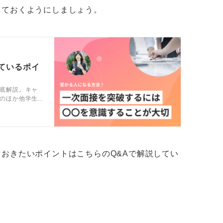
しておくようにしましょう。
こなおう
ているポイ
活用しましょう。電車通勤の時間や、お風呂
。
底解説。キャ
のほか他学生
介します
習を声に出してしてみたり、移動時間や通勤
るなど、隙間時間を活用していくことが大切
おきたいポイントはこちらのQ&Aで解説してい