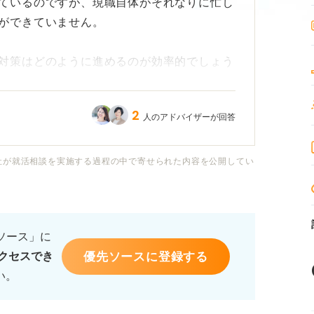
ているのですが、現職自体がそれなりに忙し
ができていません。
対策はどのように進めるのが効率的でしょう
2
人のアドバイザーが回答
時間確保が難しいと感じています。転職先の
、面接の日程調整も一苦労な状況です。
社が就活相談を実施する過程の中で寄せられた内容を公開してい
めるための具体的な方法や、時間管理のコツ
と幸いです。また、もし過去に働きながら転
ゃったら、当時のご自身の転職の進め方など
るソース」に
でしょうか？
優先ソースに登録する
クセスでき
い。