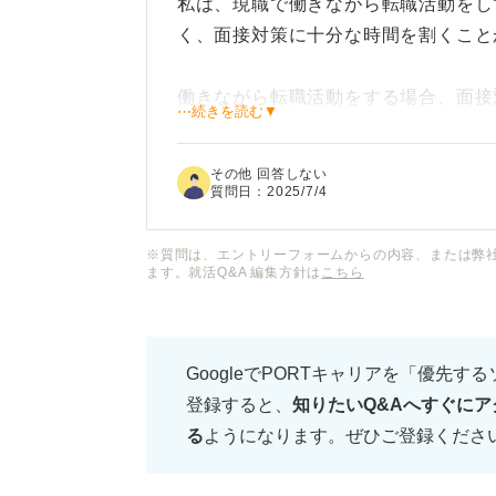
私は、現職で働きながら転職活動をし
く、面接対策に十分な時間を割くこと
働きながら転職活動をする場合、面接
⋯続きを読む▼
か？
その他 回答しない
日中は業務があり、面接対策のための
質問日：
2025/7/4
企業とワークタイムが被っているため
※質問は、エントリーフォームからの内容、または弊
ます。就活Q&A 編集方針は
こちら
働きながらでも効果的に面接対策を進
などについてアドバイスいただけます
職活動をしたことがある方がいらっし
GoogleでPORTキャリアを「優先す
についても参考にさせていただけない
登録すると、
知りたいQ&Aへすぐにア
る
ようになります。ぜひご登録くださ