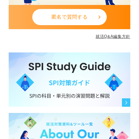
0
匿名で質問する
就活Q&A編集方針