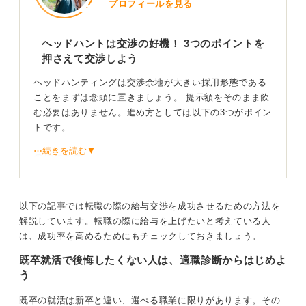
プロフィールを見る
ヘッドハントは交渉の好機！ 3つのポイントを
押さえて交渉しよう
ヘッドハンティングは交渉余地が大きい採用形態である
ことをまずは念頭に置きましょう。 提示額をそのまま飲
む必要はありません。進め方としては以下の3つがポイン
トです。
⋯続きを読む▼
①情報整理
現年収の内訳（基本給・賞与・残業・各手当・株式報
以下の記事では転職の際の給与交渉を成功させるための方法を
酬）、市場相場（同職種・同規模・同エリア）、自分の
解説しています。転職の際に給与を上げたいと考えている人
持ち込める価値（売上・コスト削減・プロジェクト実
は、成功率を高めるためにもチェックしておきましょう。
績）を数字で準備。交渉するうえでの材料になります。
既卒就活で後悔したくない人は、適職診断からはじめよ
②条件設計
う
既卒の就活は新卒と違い、選べる職業に限りがあります。その
年収総額だけでなく、役割定義、評価ランク、賞与係