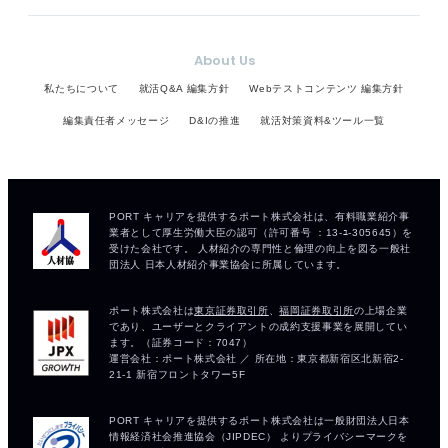
About Us
私たちについて
就活Q&A 編集方針
Webテストコンテンツ 編集方針
編集責任者メッセージ
D&Iの推進
就活対策資料&ツール一覧