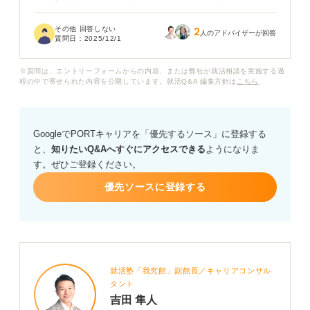
与交渉をすることは可能なのか知りたいです。
その他 回答しない
2
もし交渉が可能であれば、どのように進めるのが良い
人のアドバイザーが回答
質問日：
2025/12/1
か、また一般的にどの程度の昇給・年収アップが期待で
きるのか、相場があれば教えていただけますか？
※質問は、エントリーフォームからの内容、または弊社が就活相談を実施する過
程の中で寄せられた内容を公開しています。就活Q&A 編集方針は
こちら
現職の給与やスキルを考慮したうえで、具体的にどのよ
うに交渉に臨むべきかアドバイスをお願いします。
GoogleでPORTキャリアを「優先するソース」に登録する
と、
知りたいQ&Aへすぐにアクセスできる
ようになりま
す。ぜひご登録ください。
優先ソースに登録する
就活塾「我究館」副館長／キャリアコンサル
タント
吉田 隼人