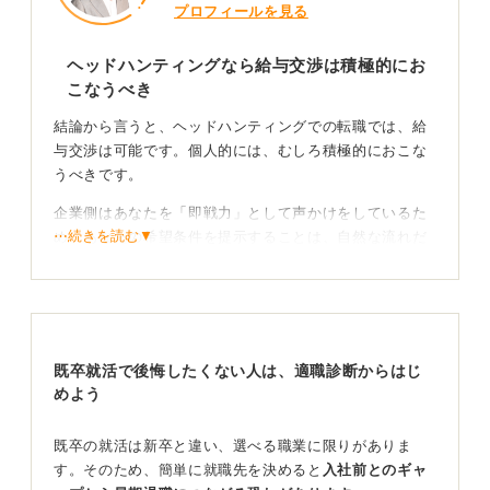
プロフィールを見る
ヘッドハンティングなら給与交渉は積極的にお
こなうべき
結論から言うと、ヘッドハンティングでの転職では、給
与交渉は可能です。個人的には、むしろ積極的におこな
うべきです。
企業側はあなたを「即戦力」として声かけをしているた
⋯続きを読む▼
め、あなたの希望条件を提示することは、自然な流れだ
といえるでしょう。
自分が評価された強みを根拠に交渉することが成功
のポイント
既卒就活で後悔したくない人は、適職診断からはじ
提示された金額をそのまま受け入れる前、まず確認すべ
めよう
きは、自分がヘッドハンティングされたのか要因を整理
することです。
既卒の就活は新卒と違い、選べる職業に限りがありま
す。そのため、簡単に就職先を決めると
入社前とのギャ
企業があなた自身の何に対して価値を感じたのか。経