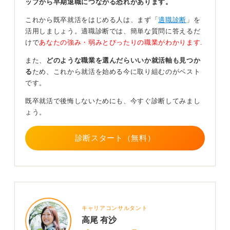
ップから早期退職につながる恐れがあります。
験、スキル、成果、人脈など、それらの強みを客観的に
分析することで、交渉の精度が高まるでしょう。
これから既卒就活をはじめる人は、まず「
適職診断
」を
活用しましょう。適職診断では、簡単な質問に答えるだ
エージェントに交渉を頼むのも有効
けで
あなたの強み・弱みとぴったりの職業がわかります.
また、
どのような職業を選んだらいいか就活軸も見つか
また、ヘッドハンターやエージェント経由でのヘッドハ
る
ため、これから就活を始める今に取り組むのがベスト
ンティングの場合は、給与交渉がよりスムーズに進めや
です。
すくなります。彼らの業務は成果報酬であることが一般
的であり、年収の30～50％が紹介手数料となるケースが
既卒就活で後悔しないためにも、今すぐ診断してみまし
多いです。
ょう。
そのため、より高い年収で転職してもらったほうが双方
の利益となります。ぜひ積極的に交渉してもらいましょ
診断スタート（無料）
う。
もちろん、焦りは禁物です。まずは自分の市場価値を客
観的に踏まえた上で、誠実かつ前向きな姿勢で交渉に臨
むことが大切です。
キャリアコンサルタント
0
高尾 有沙