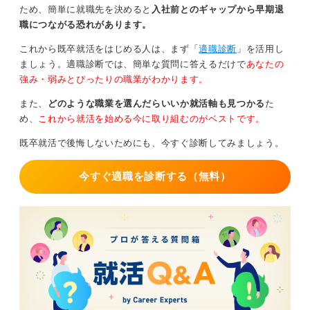
ため、簡単に就職先を決めると
入社前とのギャップから早期退
数、サインオンボーナス、リモート可否、退職金制度、
職につながる恐れがあります。
RSU／SOの有無、見直しタイミング（入社6カ月で昇給
評価）などについても設計。
これから既卒就活をはじめる人は、まず「
適職診断
」を活用し
ましょう。適職診断では、簡単な質問に答えるだけで
あなたの
年収だけを見ると、仕事の内容や責任範囲、仕事のあり
強み・弱みとぴったりの職業がわかります。
方などは見えてきません。働き方や評価などの詳細につ
いても確認しておきましょう。
また、
どのような職業を選んだらいいか就活軸も見つかる
た
め、
これから就活を始める今に取り組むのがベストです。
③伝え方
既卒就活で後悔しないためにも、今すぐ診断してみましょう。
責任→成果→対価の順で論理立てて依頼。相場感として
は横移動で＋10～20％、スカウト起点で希少スキルなら
今すぐ適職を診断する（無料）
＋20～30％が目安です。
例：「現状維持ではなく、御社でこの目標をこの期間で
達成する。その再現性の根拠はこの 3 実績から。責任範
囲がこの定義なら、このレンジで合意したい」
交渉は承諾直前がピーク。言いづらい年収はエージェン
ト経由で調整してもらうのが安全です。