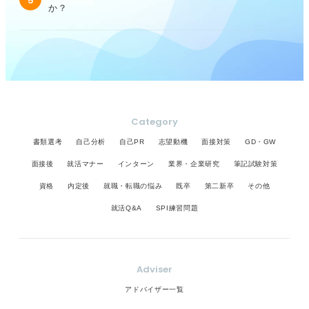
5
か？
Category
書類選考
自己分析
自己PR
志望動機
面接対策
GD・GW
面接後
就活マナー
インターン
業界・企業研究
筆記試験対策
資格
内定後
就職・転職の悩み
既卒
第二新卒
その他
就活Q&A
SPI練習問題
Adviser
アドバイザー一覧