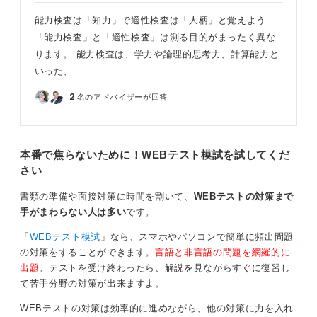
能力検査は「知力」で適性検査は「人柄」と覚えよう
「能力検査」と「適性検査」は測る目的がまったく異な
ります。 能力検査は、学力や論理的思考力、計算能力と
いった、…
2
名のアドバイザーが回答
本番で焦らないために！WEBテスト模試を試してくだ
さい
書類の準備や面接対策に時間を割いて、
WEBテストの対策まで
手がまわらない人は多い
です。
「
WEBテスト模試
」なら、スマホやパソコンで簡単に頻出問題
の対策をすることができます。
言語と非言語の問題を網羅的に
出題
。テストを受け終わったら、解説を見ながらすぐに復習し
て苦手分野の対策が出来ますよ。
WEBテストの対策は効率的に進めながら、他の対策に力を入れ