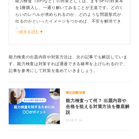
能力検査（SPIなど）の対策としては、まずSPIの対策本
を1冊購入し、一通り解いてみることが王道です。どのく
らいのレベルが求められるのか、どのような問題形式が
出るのかといったイメージをつかめば、不安を解消でき
るでしょう。
⋯続きを読む▼
満点ではなく合格ラインを目指そう
能力検査の出題内容や対策方法は、次の記事でも解説していま
す。能力検査は対策すれば通過できる確率を上げられるので、
記事を参考にして対策を進めていきましょう。
対策本を解くことで、自分の得意な分野や苦手な分野が
明らかになります。学校のテストと異なり満点を取る必
要はなく、合格ラインを超えれば問題ありません。
筆記試験対策
能力検査って何？ 出題内容や
特に非言語分野で時間がかかってしまう場合は、正答率
合格を狙える対策方法を徹底解
を重視し、確実に解ける問題から手をつけるのが効果的
説
です。たくさん回答することよりも、正確に回答するこ
2026.5.14
とを意識しましょう。解きやすい問題と解きにくい問題
を見極める力を養うために、さまざまな問題を練習する
ことが重要です。