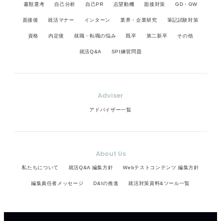
書類選考
自己分析
自己PR
志望動機
面接対策
GD・GW
面接後
就活マナー
インターン
業界・企業研究
筆記試験対策
資格
内定後
就職・転職の悩み
既卒
第二新卒
その他
就活Q&A
SPI練習問題
Adviser
アドバイザー一覧
About Us
私たちについて
就活Q&A 編集方針
Webテストコンテンツ 編集方針
編集責任者メッセージ
D&Iの推進
就活対策資料&ツール一覧