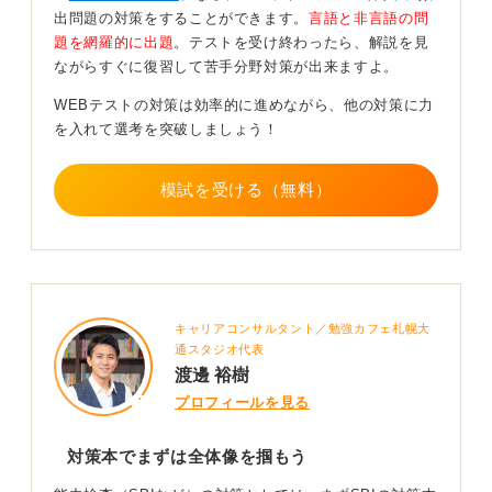
出問題の対策をすることができます。
言語と非言語の問
過去問を繰り返し解くことで、出題傾向を把握し、効率
題を網羅的に出題
。テストを受け終わったら、解説を見
よく解答できるようになります。また、時間を計りなが
ながらすぐに復習して苦手分野対策が出来ますよ。
ら解く練習も取り入れると、本番での時間配分に慣れる
ことができます。
WEBテストの対策は効率的に進めながら、他の対策に力
を入れて選考を突破しましょう！
苦手な分野があれば、その部分を重点的に復習し、確実
に理解を深めることが高得点への近道です。
模試を受ける（無料）
0
キャリアコンサルタント／勉強カフェ札幌大
通スタジオ代表
渡邊 裕樹
プロフィールを見る
対策本でまずは全体像を掴もう