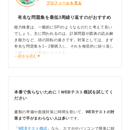
プロフィールを見る
有名な問題集を最低3周繰り返すのがおすすめ
能力検査は、一般的にSPIのようなものだと考えて良い
でしょう。主に問われるのは、計算問題や図表の読み解
き能力など、頭の回転の速さです。対策としては、まず
有名な問題集を1～2冊購入し、それを徹底的に繰り返し
て解くことが基本になります。
⋯続きを読む▼
多くの問題集に手を出すよりも、キャリアセンターなど
で評判の良いものを聞き、最低でも3周は繰り返すことを
おすすめします。
時間を測りながらが効果的！ 苦手を重点的に復習し
本番で焦らないために！WEBテスト模試を試してく
ていこう
ださい
特にSPIであれば、「決定版」のような問題集が広く知
書類の準備や面接対策に時間を割いて、
WEBテストの対
られています。キャリアセンターには詳しい人がいるの
策まで手がまわらない人は多い
です。
で、相談して自分に合った一冊を見つけるのが効果的で
す。
「
WEBテスト模試
」なら、スマホやパソコンで簡単に頻