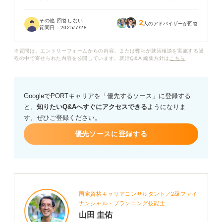
なく、どのような問題が出題されるのか、どの程度のレ
ベルが求められるのか、まったくイメージが湧きませ
その他 回答しない
2
ん。インターネットで調べても情報が多すぎて、何から
人のアドバイザーが回答
質問日：
2025/7/28
手をつければ良いのかわからず焦っています。
※質問は、エントリーフォームからの内容、または弊社が就活相談を実施する過
能力検査に向けて、具体的にどのような対策をすれば良
程の中で寄せられた内容を公開しています。就活Q&A 編集方針は
こちら
いのか教えていただきたいです。
おすすめの参考書や、効率的な勉強方法、短期間でスコ
アを上げるコツなど、実践的なアドバイスをお願いしま
GoogleでPORTキャリアを「優先するソース」に登録する
す。
と、
知りたいQ&Aへすぐにアクセスできる
ようになりま
す。ぜひご登録ください。
優先ソースに登録する
国家資格キャリアコンサルタント／2級ファイ
ナンシャル・プランニング技能士
山田 圭佑