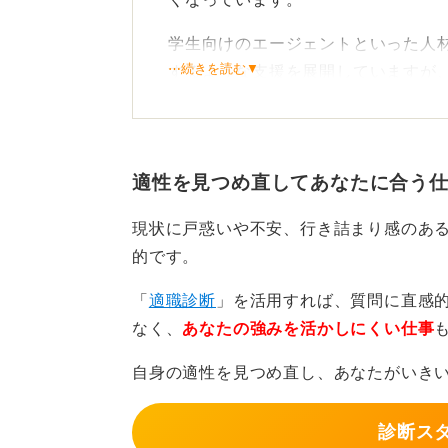
学生向けのエージェントといった人
⋯続きを読む▼
するような支援を展開していますが
焦る必要はありません。
内定を得たというSNSの情報が流れ
うことも必要です。
適性を見つめ直してあなたに合う
焦ってしまうと目の前のやるべきこ
現状に戸惑いや不安、行き詰まり感のあ
キャリアセンターの職員に伴走して
的です。
いきましょう。
「
適職診断
」を活用すれば、質問に直感
就活は一人ではない！ 周り
なく、
あなたの強みを活かしにくい仕事
自身の適性を見つめ直し、あなたがいき
4年生で就活を続けている学生はほ
とはいえ、夏以降に内定を得るため
診断ス