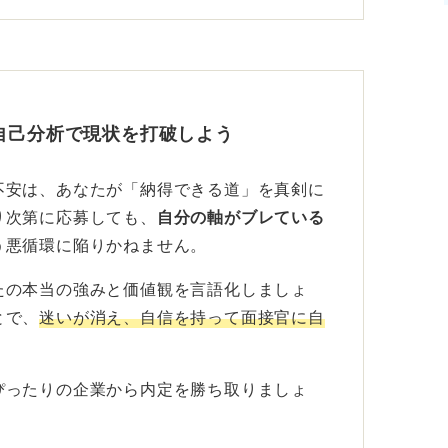
りと、かなり早いところもあるでしょう。
がどうなっているかを受けたいと思ったとき
リーや説明会に行くのが良いと思います。
自己分析で現状を打破しよう
不安は、あなたが「納得できる道」を真剣に
り次第に応募しても、
自分の軸がブレている
う悪循環に陥りかねません。
たの本当の強みと価値観を言語化しましょ
とで、
迷いが消え、自信を持って面接官に自
ぴったりの企業から内定を勝ち取りましょ