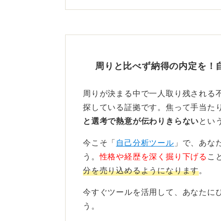
考が同じ日で、次は最終選考だった
それぞれの企業の選考スケジュール
にしっかりと把握してから、エント
周りと比べず納得の内定を！
0
周りが決まる中で一人取り残される
探している証拠です。焦って手当た
と選考で熱意が伝わりきらない
とい
今こそ「
自己分析ツール
」で、あな
う。
性格や経歴を深く掘り下げる
こ
分を売り込めるようになります
。
今すぐツールを活用して、あなたに
う。