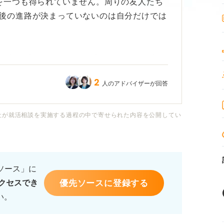
を一つも得られていません。周りの友人たち
後の進路が決まっていないのは自分だけでは
に内定獲得！」といった情報ばかりで、夏以
遅れなのではないかと不安です。
2
人のアドバイザーが回答
り普通ではない状況なのでしょうか？
社が就活相談を実施する過程の中で寄せられた内容を公開してい
な行動を取るべきでしょうか？
るソース」に
優先ソースに登録する
クセスでき
い。