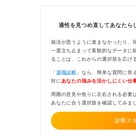
大学4年生の夏以降も決まっていな
人もいますがどちらが普通というこ
適性を見つめ直してあなたら
良いでしょう。
就活が思うように進まなかったり、
一度立ち止まって客観的なデータに
夏以降の就活もチャンス！ 戦
ることは、これからの選択肢を広げ
「
適職診断
」なら、簡単な質問に答
対に
あなたの強みを活かしにくい仕
夏も秋も、今は通年で採用活動をお
周囲の意見や焦りに左右される必要
業ギリギリまで採用している企業も
あなたに合う選択肢を確認してみま
そのなかに良い企業があるというポ
う。
診断ス
夏以降のタイミングの選考はスピー