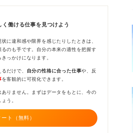
い人は沢山います。もちろん、決まっている
とはないので、自身のペースで進めていけば
しく働ける仕事を見つけよう
現状に違和感や限界を感じたりしたときは、
頼るのも手です。自分の本来の適性を把握す
略的に行動しよう
るきっかけになります。
えるだけで、
自分の性格に合った仕事
や、反
事
を客観的に可視化できます。
こなっている企業が多く、新卒であっても卒
はありません。まずはデータをもとに、今の
たくさんあります。
しょう。
ジティブな考えを持って進めていきましょ
タート（無料）
ド感がある傾向にあります。説明会と一次選