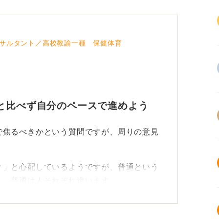
サルタント／高校教諭一種 保健体育
と比べず自分のペースで進めよう
で焦るべきかという質問ですが、周りの意見
？」と心配しているようですが、普通という
し、普通は人それぞれ違います。
ていなければ普通ではないといった考え方は