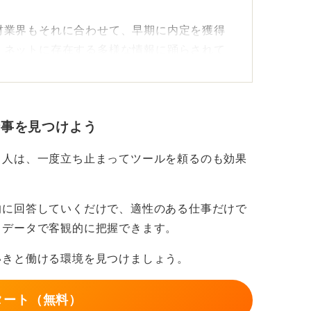
材業界もそれに合わせて、早期に内定を獲得
、ネットに存在する多様な情報に踊らされて
てくるようでしたらSNSと距離を置くとい
仕事を見つけよう
とに集中できなくなってしまうので、大学の
る人は、一度立ち止まってツールを頼るのも効果
もらうなどして自分のペースで就活を進めて
的に回答していくだけで、適性のある仕事だけで
の人を頼って進んでいこう
もデータで客観的に把握できます。
いきと働ける環境を見つけましょう。
かにもいるため大丈夫です。
には、スケジュールを意識して就活を進めて
タート（無料）