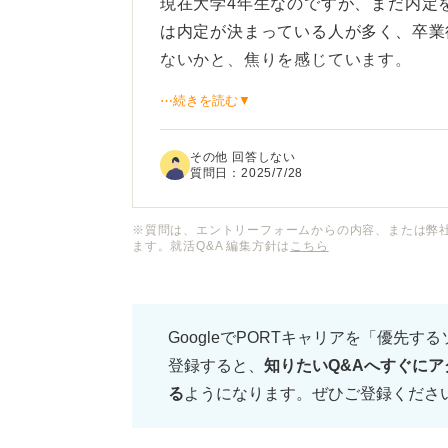
現在大学4年生なのですが、まだ内定
は内定が決まっている人が多く、卒業
ないかと、焦りを感じています。
⋯続きを読む▼
インターネットを見ても、「〇月まで
降にまだ決まっていない自分はもう手
その他 回答しない
質問日：
2025/7/28
就職活動が終わっていないのは、やは
※質問は、エントリーフォームからの内容、または弊
ます。就活Q&A 編集方針は
こちら
夏以降に内定を得るために、どのよう
GoogleでPORTキャリアを「優先す
登録すると、
知りたいQ&Aへすぐにア
る
ようになります。ぜひご登録くださ