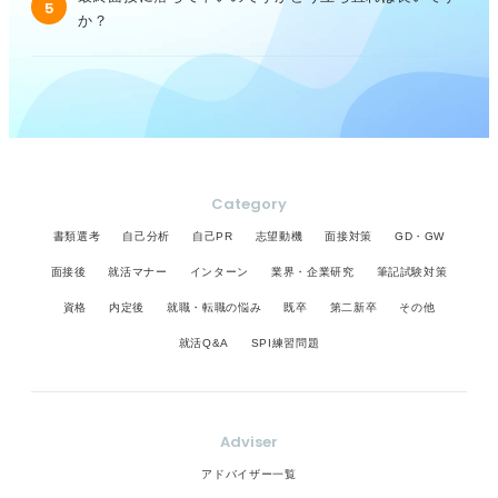
5
か？
Category
書類選考
自己分析
自己PR
志望動機
面接対策
GD・GW
面接後
就活マナー
インターン
業界・企業研究
筆記試験対策
資格
内定後
就職・転職の悩み
既卒
第二新卒
その他
就活Q&A
SPI練習問題
Adviser
アドバイザー一覧