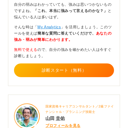
とです。
自分の弱みはわかっていても、強みは思いつかないもの
ですよね。
「これ、本当に強みって言えるのかな？」
と
一方で、ある程度簡単に内定が出る企業や滑り止めとし
悩んでいる人は多いはず。
て受けた企業からの内定であれば、そこまで難しいもの
ではありません。
そんな時は「
My Analytics
」を活用しましょう。このツ
ールを使えば
簡単な質問に答えていくだけで、
あなたの
最後は自分の軸で選び納得できる決断をすることが
強み・弱みが簡単にわかります。
重要
無料で使える
ので、自分の強みを確かめたい人は今すぐ
診断しましょう。
これから、入社する一社を決めるわけですが、最終的に
選ぶのは自分自身であるため、改めて自己分析が大切と
なります。自分自身の軸や価値観を明確にして、最後は
診断スタート（無料）
自分で決めましょう。
世間の評価やブランド、親や友人の意見を間に受けると
後悔が残ります。人生は誰かのものではなく、あなたの
ものです。あなたが自分自身の最終決定者として、決断
しましょう。
国家資格キャリアコンサルタント／2級ファイ
ナンシャル・プランニング技能士
0
山田 圭佑
プロフィールを見る