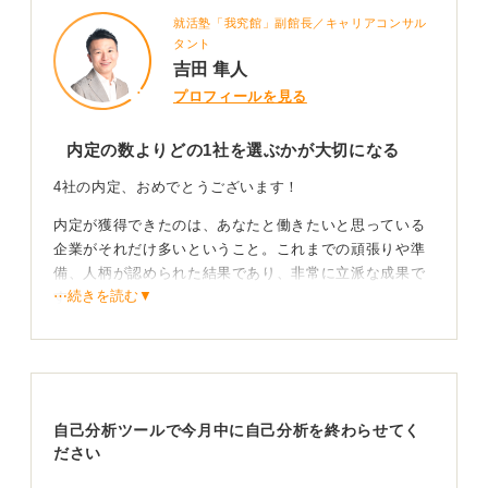
就活塾「我究館」副館長／キャリアコンサル
タント
吉田 隼人
プロフィールを見る
内定の数よりどの1社を選ぶかが大切になる
4社の内定、おめでとうございます！
内定が獲得できたのは、あなたと働きたいと思っている
企業がそれだけ多いということ。これまでの頑張りや準
備、人柄が認められた結果であり、非常に立派な成果で
⋯続きを読む▼
す。
とはいえ、4社内定と言っても一概に多い・少ないと判断
することは難しいです。なぜなら、個人によってどんな
会社に内定したかが異なるため、線引きが難しいからで
す。
自己分析ツールで今月中に自己分析を終わらせてく
たとえば、ぜひ勤務したいと思っているような第一志望
ださい
群から内定を4社とったのであれば、それは素晴らしいこ