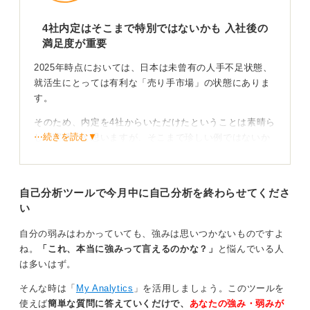
4社内定はそこまで特別ではないかも 入社後の
満足度が重要
2025年時点においては、日本は未曾有の人手不足状態、
就活生にとっては有利な「売り手市場」の状態にありま
す。
そのため、内定を4社からいただけたということは素晴ら
⋯続きを読む▼
しい実績だと思いますが、そこまで珍しい例ではないか
もしれません。
4社から内定をもらえるまで、多数の会社に対して就活を
自己分析ツールで今月中に自己分析を終わらせてくださ
されているということは、あなたはそこまで「本命」と
い
言えるような特定の企業は選べていないのではないでし
ょうか。
自分の弱みはわかっていても、強みは思いつかないものですよ
もし本命の会社があるのであれば、そちらから内定を得
ね。
「これ、本当に強みって言えるのかな？」
と悩んでいる人
た時点で就活を終了されているはずです。
は多いはず。
または、就活初期において試験を受けた会社から、同じ
そんな時は「
My Analytics
」を活用しましょう。このツールを
時期に内定を得たという状態なのでしょうか。どちらに
使えば
簡単な質問に答えていくだけで、
あなたの強み・弱みが