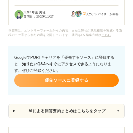
く、4社の内定が普通なのか、それとも珍しいことなのか
わからず、どの企業を選ぶべきか迷っています。
大学4年生 男性
2
人のアドバイザーが回答
質問日：
2025/11/27
就活生は、平均でどれくらいの内定をもらうのが一般的
なのでしょうか？ また、複数内定をもらった場合の企業
※質問は、エントリーフォームからの内容、または弊社が就活相談を実施する過
選びで意識すべきポイントを教えてください。
程の中で寄せられた内容を公開しています。就活Q&A 編集方針は
こちら
さらに、複数内定をもらった人がやりがちな失敗や、後
悔しないための判断基準があれば、アドバイスをお願い
GoogleでPORTキャリアを「優先するソース」に登録する
します。
と、
知りたいQ&Aへすぐにアクセスできる
ようになりま
す。ぜひご登録ください。
優先ソースに登録する
AIによる回答要約まとめはこちらをタップ
▼