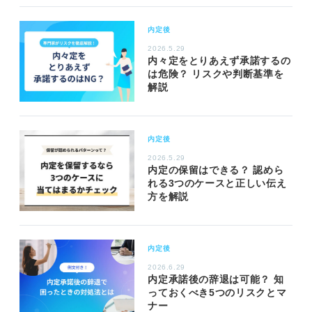
内定後
2026.5.29
内々定をとりあえず承諾するの
は危険？ リスクや判断基準を
解説
内定後
2026.5.29
内定の保留はできる？ 認めら
れる3つのケースと正しい伝え
方を解説
内定後
2026.6.29
内定承諾後の辞退は可能？ 知
っておくべき5つのリスクとマ
ナー