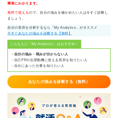
せよ、そのような場合は実際に入社する先の企業を決め
簡単にわかります。
る際、きわめて慎重な姿勢が必要になります。
無料で使える
ので、自分の強みを確かめたい人は今すぐ診断し
ましょう。
入社後に納得できる企業かどうかを基準に見極める
ことが重要
自分の長所を分析するなら「My Analytics」がオススメ
今すぐあなたの強みを診断する【無料】
最も重要なことは、入社後のあなたの満足度です。
こんな人に「My Analytics」はおすすめ！
就活において企業分析をしっかりされていたのであれば
そこまで問題ありませんが、もし自分と企業の相性をあ
・自分の強み・弱みが分からない人
まり考えておらず、表面的な待遇で入社先を選んでしま
・自己PRや志望動機に使える長所を知りたい人
うと、後で悔やむ人は多いでしょう。
・自分にあった仕事を知りたい人
給与などの待遇はもちろん重要な点ですが、それだけに
とらわれず、将来はそこの会社で長く勤めている先輩方
あなたの強みを診断する（無料）
のようになりたいか、という視点を持って、改めて企業
分析をしてみてください。
0