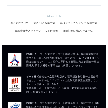
About Us
私たちについて
就活Q&A 編集方針
Webテストコンテンツ 編集方針
編集責任者メッセージ
D&Iの推進
就活対策資料&ツール一覧