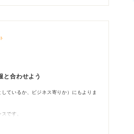
のない薄手の黒、紺、ベージュなどを選べば
ト
感と姿勢です。自然に胸元が開き背筋を伸ば
話しやすい印象を与えることができます。
服と合わせよう
としているか、ビジネス寄りか）にもよりま
ンスです。
胸元が明るくみえますし、シンプルなブラウ