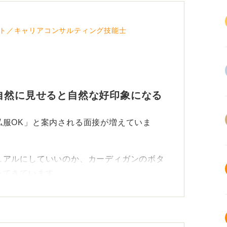
ト／キャリアコンサルティング技能士
自然に見せると自然な好印象になる
私服OK」と案内される面接が増えていま
ュアルにしていいのか、カーディガンのボタ
ってきています。
・20代前半）もまさに同じ悩みを抱えてい
をすべて留めていたところ、姿勢を正すと胸
てしまいました。