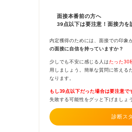
そこで一番上のボタンを外して自然
面接本番前の方へ
情が柔らぎ面接官からも落ち着いた
39点以下は要注意！面接力を
カーディガンはボタンの開け方で印
目な印象とはなりますが、少し堅く
内定獲得のためには、面接での印象
の面接に自信を持っていますか？
逆に全開にしてしまうとリラックス
おそれがあります。
少しでも不安に感じる人は
たった30
用しましょう。簡単な質問に答える
このことから上から1～2個外してそ
なります。
さのバランスが取れます。
もし39点以下だった場合は要注意で
企業文化にもよる！ 企業サ
失敗する可能性をグッと下げましょ
また企業文化も参考となります。IT
診断ス
る一方で金融や行政、メーカーなど
しい場合は、企業のWEBサイトや