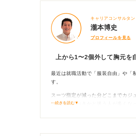
キャリアコンサルタン
瀧本博史
プロフィールを見る
上から1〜2個外して胸元を
最近は就職活動で「服装自由」や「
す。
スーツ指定が減った分どこまでカジ
⋯続きを読む▼
ンは閉めるべきかと迷う人が多くな
以前私が支援したNさん（事務職志望
ました。淡いグレーのカーディガン
元が詰まって見えやや堅い印象が出