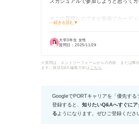
スカジュアルで参加しようと思ってカ
そこで質問なのですが面接でカーディ
⋯続きを読む▼
が良いのでしょうか？
大学3年生 女性
企業の採用ページなどを見ると社員の
質問日：
2025/11/29
が、面接という場ではTPOを考える
※質問は、エントリーフォームからの内容、または弊
ます。就活Q&A 編集方針は
こちら
面接官に与える印象としてボタンの開
バイスや一般的なビジネスマナーにつ
GoogleでPORTキャリアを「優先す
登録すると、
知りたいQ&Aへすぐにア
る
ようになります。ぜひご登録くださ