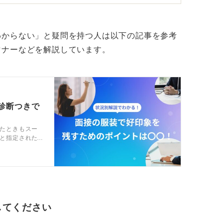
明るくみえる場合もあります。
でバランスをチェックしよう
わからない」と疑問を持つ人は以下の記事を参考
マナーなどを解説しています。
かでも印象は変わります。
開けたほうがよいか」を自身でチェックし、
ばどちらでも問題ありません。
診断つきで
ト代わりなので、丈の長いもの（お尻が隠れ
いと思います。
たときもスー
と指定された
は面接の服装
いるので参考
してください