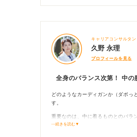
す。
素材や色も印象を左右します。シワ
清潔で穏やかな雰囲気を保てます。
キャリアコンサルタン
最後に大切なのは、服装よりも清潔
久野 永理
した着こなしを心がければ、誠実で
プロフィールを見る
0
全身のバランス次第！ 中の
どのようなカーディガンか（ダボっ
す。
重要なのは、中に着るものとのバラ
⋯続きを読む▼
リボン付きのブラウスなら閉めても