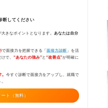
なVラインに整えるよう助言したところ、表
印象だと面接は好評価でした。
診断してください
象が変わります。すべて留めると誠実で真面
見えることもあります。
が大きなポイントとなります。
あなたは自分
感は出せますが、面接ではだらしなく見える
秒
で面接力を把握できる「
面接力診断
」を活
だけで、
“あなたの強み”
と
“改善点”
が明確に
こから下を留めておくと、きちんと感と自然
す。
今すぐ診断で面接力をアップし、就職で
イトなどで雰囲気をチェックしておこう
う。
やベンチャーでは比較的カジュアルが許され
タート（無料）
では落ち着いた装いが好まれます。判断が難
社員の写真を見て雰囲気をつかむと安心で