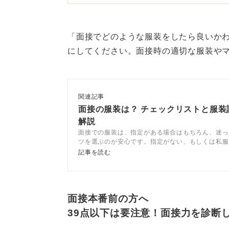
スなら開けたほうが白がみえて顔が
丈の長いものはNG！ 全身鏡
「面接でどのような服装をしたら良いか
にしてください。面接時の適切な服装や
スカートがフレアなのかタイトなの
全身鏡で「閉めたほうがよいか」「
バランスを考えて決めていただけれ
関連記事
面接の服装は？ チェックリストと服装
ただし私服とはいえ面接はジャケッ
解説
るようなもの）は避けていただきた
面接での服装は、指定がある場合はもちろん、迷っ
ツを選ぶのが安心です。指定がない、もしくは私服
ときはオフィスカジュアルを着用しましょう。今回
記事を読む
についてキャリアコンサルタントが詳しく解説して
0
にしてみてください。
面接本番前の方へ
39点以下は要注意！面接力を診断