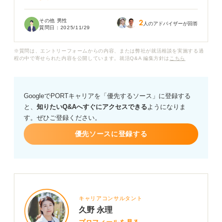
既卒になったことで、新卒とも転職者とも違う服装のル
その他 男性
2
ールがあるのか不安です。
人のアドバイザーが回答
質問日：
2025/11/29
既卒の面接の場合採用担当者に良い印象を持ってもらえ
※質問は、エントリーフォームからの内容、または弊社が就活相談を実施する過
るスーツの色や形、着こなしのポイントなどがあれば具
程の中で寄せられた内容を公開しています。就活Q&A 編集方針は
こちら
体的に教えていただけますか？ 既卒の面接でふさわしい
スーツ選びのアドバイスをお願いいたします。
GoogleでPORTキャリアを「優先するソース」に登録する
と、
知りたいQ&Aへすぐにアクセスできる
ようになりま
す。ぜひご登録ください。
優先ソースに登録する
キャリアコンサルタント
久野 永理