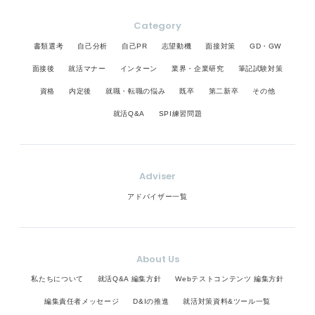
Category
書類選考
自己分析
自己PR
志望動機
面接対策
GD・GW
面接後
就活マナー
インターン
業界・企業研究
筆記試験対策
資格
内定後
就職・転職の悩み
既卒
第二新卒
その他
就活Q&A
SPI練習問題
Adviser
アドバイザー一覧
About Us
私たちについて
就活Q&A 編集方針
Webテストコンテンツ 編集方針
編集責任者メッセージ
D&Iの推進
就活対策資料&ツール一覧