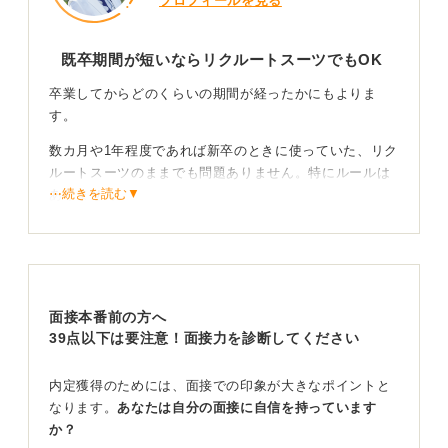
プロフィールを見る
既卒期間が短いならリクルートスーツでもOK
卒業してからどのくらいの期間が経ったかにもよりま
す。
数カ月や1年程度であれば新卒のときに使っていた、リク
ルートスーツのままでも問題ありません。特にルールは
⋯続きを読む▼
ありません。
色やデザインで「どう見られたいか」を表現しよう
もちろん社会人経験があるからこそ、あえてビジネスス
ーツを着用するのもよいでしょう。
面接本番前の方へ
39点以下は要注意！面接力を診断してください
色やデザイン、ラインなどで「自身がどう見られたい
か」を表現できます。
内定獲得のためには、面接での印象が大きなポイントと
もしリクルートスーツを着る場合たとえば男性ならネク
なります。
あなたは自分の面接に自信を持っています
タイの色のほかシャツの色や光沢、襟の形など様々な要
か？
素で印象が変わってきますのでお店の人に相談してみる