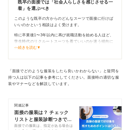
既卒の面接では「社会人らしさを感じさせる一
着」を選ぶべき
このような既卒の方からのどんなスーツで面接に行けば
いいのかという相談はよく受けます。
特に卒業後1〜3年以内に再び就職活動を始める人ほど、
学生時代のリクルートスーツを着ていいのか迷う傾向に
⋯続きを読む▼
あるようです。
結論から言うと「社会人としての清潔感」と「落ち着い
た印象」を意識し、リクルートスーツより一段的な社会
人である雰囲気を持つビジネススーツを選ぶのが理想と
「面接でどのような服装をしたら良いかわからない」と疑問を
なります。
持つ人は以下の記事を参考にしてください。面接時の適切な服
装やマナーなどを解説しています。
落ち着いた色と清潔な着こなしで信頼感を示そう
たしかに黒や濃紺のスーツは無難ですが学生の印象が残
関連記事
りやすいため、ネイビーやチャコールグレーなど柔らか
面接の服装は？ チェック
く信頼感のある色が好印象です。
リストと服装診断つきで解
面接での服装は、指定がある場合は
説
ただし業界や企業の雰囲気によっては業務に適した色あ