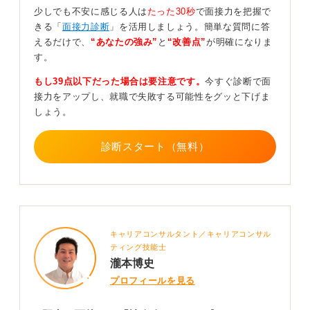
少しでも不安に感じる人は
たった30秒
で面接力を把握で
のもおすすめです。
きる「
面接力診断
」を活用しましょう。簡単な質問に答
鏡に映る印象を確認してみるのも良いでしょう。その場
えるだけで、
“あなたの強み”
と
“改善点”
が明確になりま
ならではの映る印象の違いがよく分かるかと思います。
す。
もし卒業してすぐの就職活動であってもリクルートスー
もし39点以下だった場合は要注意です。
今すぐ診断で面
ツで構いませんが、ネクタイなど小物で色を変えてみる
接力をアップし、就職で失敗する可能性をグッと下げま
のも良いかもしれません。社会人として働いていたとき
しょう。
とは違う色を試すというのも一つの工夫です。ネクタイ
などであれば費用もそれほどかからないかと思います。
診断スタート（無料）
0
キャリアコンサルタント／キャリアコンサル
ティング技能士
瀧本博史
プロフィールを見る