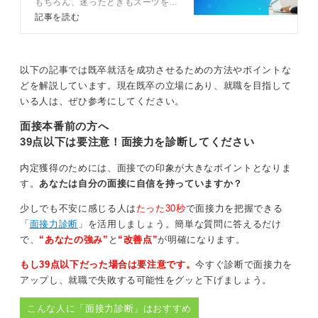
もちろん、迷ったときもスーツを選
いは異なります。男性は2つボタンのシンプルなスーツ、
ぶのが安心です。指定がない、もし
記事を読む
女性はテーラードジャケットに膝丈スカートあるいはパ
くは私服と指定されたときはオフィ
ンツスタイルが一般的です。
スカジュアルを着用しましょう。今
回は面接の服装についてキャリアコ
シャツは白や淡いブルーなど、清潔感を重視しましょ
ンサルタントが詳しく解説している
以下の記事では既卒就活を成功させるための方法やポイントな
ので参考にしてみてください。
う。
どを解説しています。現在既卒の立場にあり、就職を目指して
いる人は、ぜひ参考にしてください。
スーツそのものよりも大切なのは着こなしです。襟や袖
のヨレ、靴の汚れ、髪の乱れはそれだけで準備不足と見
面接本番前の方へ
られる場合もあります。顔まわりは性別に関係なく、健
39点以下は要注意！面接力を診断してください
康的で明るい印象になるよう整えておくことが大切で
す。
内定獲得のためには、面接での印象が大きなポイントとなりま
す。
あなたは自分の面接に自信を持っていますか？
既卒という立場は「社会を経験し、自分の進む方向を見
つめ直している人」という前向きな評価を受けることも
少しでも不安に感じる人は
たった30秒
で面接力を把握できる
少なくありません。だからこそ、身だしなみでも「これ
「
面接力診断
」を活用しましょう。簡単な質問に答えるだけ
から社会で活躍する人」としての姿勢を示すことが大切
で、
“あなたの強み”
と
“改善点”
が明確になります。
です。
もし39点以下だった場合は要注意です。
今すぐ診断で面接力を
たとえ同じスーツでもサイズを見直したり、小物を新調
アップし、就職で失敗する可能性をグッと下げましょう。
したりするだけでも印象は大きく変わります。服装は信
こんな人に「面接力診断」はおすすめ
頼を伝える手段のひとつ。清潔で誠実な装いで面接に臨