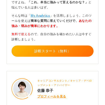
ですよね。
「これ、本当に強みって言えるのかな？」
と
企業が確認したいのは「今、安定して働けるかどうか」
悩んでいる人は多いはず。
です。過去の病気の詳細は業務に関係しないため、聞く
そんな時は「
My Analytics
」を活用しましょう。このツ
こと自体が法的にも望ましくないとされていますので安
ールを使えば
簡単な質問に答えていくだけで、
あなたの
心してくださいね。
強み・弱みが簡単にわかります。
もし質問されたら「病気療養のために一時的に休学しま
無料で使える
ので、自分の強みを確かめたい人は今すぐ
したが現在は体調も安定しており、問題なく就職活動を
診断しましょう。
進めています」と伝えれば十分です。
さらに「休学を経て自分と向き合う時間が持てたこと
診断スタート（無料）
で、働く意味を改めて考えるきっかけになりました」な
ど、前向きな一言を添えると好印象になります。
休学の経験は決してマイナスではありません。
むしろその期間を経て「今の自分がどう変わったのか」
を丁寧に言葉にすることができれば、社会人としての強
キャリアコンサルタント／キャリア・デベロ
みにもつながりますよ。
ップメント・アドバイザー
佐藤 恭子
0
プロフィールを見る