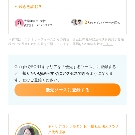
⋯続きを読む▼
学歴欄に「病気療養のため休学」と書いて良いのか、そ
れとも病名を明記すべきでしょうか？
大学3年生 女性
2
人のアドバイザーが回答
質問日：
2025/12/1
また面接で休学理由を聞かれた場合、どの程度まで正直
に話すべきか気になります。今は元気で働けることを前
※質問は、エントリーフォームからの内容、または弊社が就活相談を実施する過
向きに伝えたいのですが、どう表現すれば安心感を与え
程の中で寄せられた内容を公開しています。就活Q&A 編集方針は
こちら
られるか教えてください。
GoogleでPORTキャリアを「優先するソース」に登録する
と、
知りたいQ&Aへすぐにアクセスできる
ようになりま
す。ぜひご登録ください。
優先ソースに登録する
キャリアコンサルタント/一般社団法人テツナ
グ代表理事