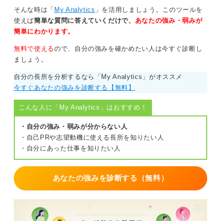
そんな時は「
My Analytics
」を活用しましょう。このツールを
障害者雇用枠の場合は病名などを伝える必要があり、企
使えば
簡単な質問に答えていくだけで、
あなたの強み・弱みが
業側には就業にあたって配慮をする義務があります。配
簡単にわかります。
慮をしてもらえるため安心して仕事が出来るでしょう。
無料で使える
ので、自分の強みを確かめたい人は今すぐ診断し
ただ出世などを考えた時に一般雇用枠での就業の方がチ
ましょう。
ャンスが多いかもしれません。よく考えて決めましょ
う。
自分の長所を分析するなら「My Analytics」がオススメ
今すぐあなたの強みを診断する【無料】
0
こんな人に「My Analytics」はおすすめ！
・自分の強み・弱みが分からない人
・自己PRや志望動機に使える長所を知りたい人
・自分にあった仕事を知りたい人
あなたの強みを診断する（無料）