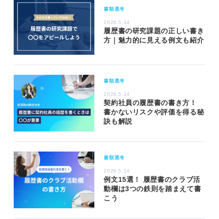
書類選考
2026.5.14
履歴書の研究課題の正しい書き
方｜魅力的に見える例文も紹介
書類選考
2026.5.14
契約社員の履歴書の書き方！
書かないリスクや評価を得る秘
訣も解説
書類選考
2026.5.14
例文15選！ 履歴書のクラブ活
動欄は3つの鉄則を踏まえて書
こう