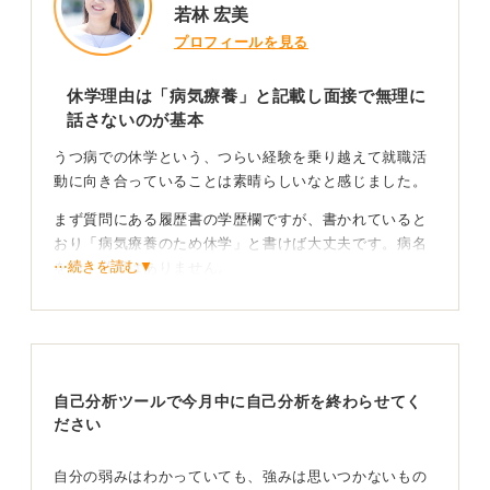
若林 宏美
プロフィールを見る
休学理由は「病気療養」と記載し面接で無理に
話さないのが基本
うつ病での休学という、つらい経験を乗り越えて就職活
動に向き合っていることは素晴らしいなと感じました。
まず質問にある履歴書の学歴欄ですが、書かれていると
おり「病気療養のため休学」と書けば大丈夫です。病名
⋯続きを読む▼
を書く必要はありません。
「うつ病」と明記することで誤解を招くおそれもあるた
め「病気療養」とだけ記載するのが一般的です。
企業が確認したいのは病名ではなく今は働ける状態
自己分析ツールで今月中に自己分析を終わらせてく
かどうかだけ
ださい
面接で休学理由を聞かれた場合も、無理に詳しく話す必
自分の弱みはわかっていても、強みは思いつかないもの
要はありません。