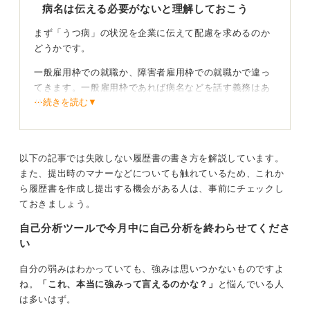
病名は伝える必要がないと理解しておこう
まず「うつ病」の状況を企業に伝えて配慮を求めるのか
どうかです。
一般雇用枠での就職か、障害者雇用枠での就職かで違っ
てきます。一般雇用枠であれば病名などを話す義務はあ
⋯続きを読む▼
りません。
一般雇用か障害者雇用かでどこまで伝えるかの判断
基準が変わる
以下の記事では失敗しない履歴書の書き方を解説しています。
また、提出時のマナーなどについても触れているため、これか
ただ休学期間について質問された時に嘘をつくのはおす
ら履歴書を作成し提出する機会がある人は、事前にチェックし
すめできません。万が一嘘だとわかってしまった時に問
ておきましょう。
題となるかもしれません。
自己分析ツールで今月中に自己分析を終わらせてくださ
話す際は医師からも許可が出ていることや、現在は回復
い
し就業に問題のないことを伝えましょう。
自分の弱みはわかっていても、強みは思いつかないものですよ
しかし話したことで、採用が見合わされるリスクはあり
ね。
「これ、本当に強みって言えるのかな？」
と悩んでいる人
ます。特にストレスがかかるような職種の場合は採用側
は多いはず。
が不安に感じれば採用とはならないかもしれません。