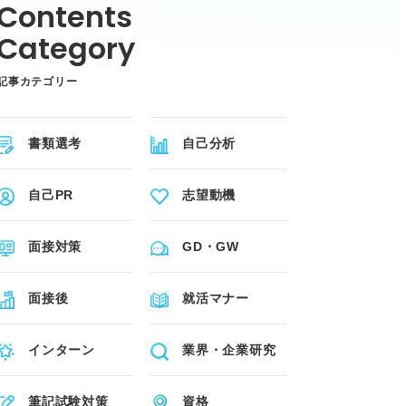
記事カテゴリー
書類選考
自己分析
自己PR
志望動機
面接対策
GD・GW
面接後
就活マナー
インターン
業界・企業研究
筆記試験対策
資格