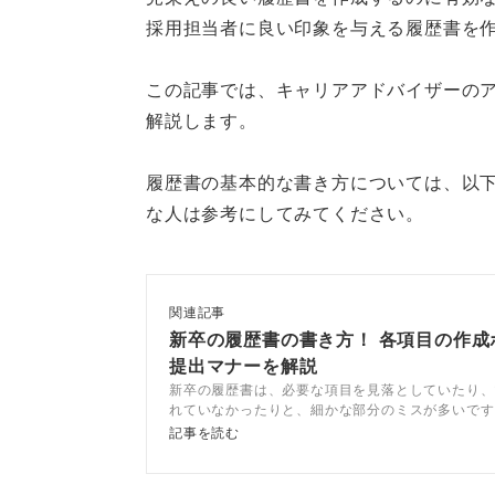
採用担当者に良い印象を与える履歴書を
この記事では、キャリアアドバイザーの
解説します。
履歴書の基本的な書き方については、以
な人は参考にしてみてください。
関連記事
新卒の履歴書の書き方！ 各項目の作成
提出マナーを解説
新卒の履歴書は、必要な項目を見落としていたり、
れていなかったりと、細かな部分のミスが多いです
しっかりとおこないつつ、履歴書の書き方をマスタ
記事を読む
う。この記事では、履歴書の書き方から採用担当者
マナー、失敗パターンなどをキャリアコンサルタン
す。