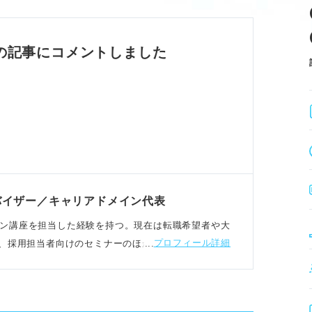
る内容に仕上げる。
すい体裁にする。
えの良い履歴書作成には必須。
の記事にコメントしました
ップ
は事前に決める。
しゴムを用意する。
ルペンで丁寧に清書する。
、1文字ずつ丁寧に消す。
バイザー／キャリアドメイン代表
リアデザイン講座を担当した経験を持つ。現在は転職希望者や大
プロフィール詳細
、採用担当者向けのセミナーのほか、書籍の執筆をお
に使用しない。
さない。