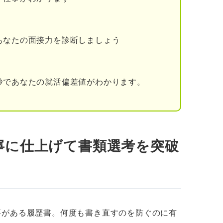
する6ステップ
筆を使って薄く書く
あなたの面接力を診断しましょう
ぞる
秒であなたの就活偏差値がわかります。
かす
す
ェックする
寧に仕上げて書類選考を突破
使用しない
にしない
要がある履歴書。何度も書き直すのを防ぐのに有