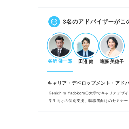
文章の流れや意味を確認し、伝わ
文字の大きさや間隔を整え、見や
POINT：手間はかかるが、見栄
3名のアドバイザーがこ
履歴書下書きの正しい準備とステ
集中できる環境を整え、書く内容
谷所 健一郎
田邉 健
遠藤 美穂子
薄いシャープペンと使いやすい消
薄く書き、内容チェック後、ボー
POINT：清書後は完全に乾かし
キャリア・デベロップメント・アド
Kenichiro Yadokoro〇大学でキャ
学生向けの個別支援、転職者向けのセミナー
履歴書下書きで避けるべき注意点
こなう
修正液や消えるボールペンは絶対
小さすぎる文字や下書きの跡は残