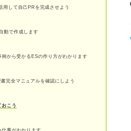
活用して自己PRを完成させよう
が汚れてしまう可能性がある
自動で作成します
しておこう！
下書きをする際の5つの準備
事例から受かるESの作り方がわかります
る
ておく
歴書完全マニュアルを確認にしよう
ンシルや鉛筆を用意する
用意する
ておこう
コピーしておく
い仕事がわかります