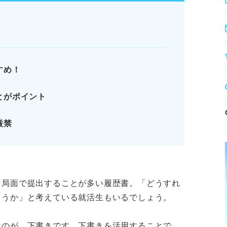
直す。
姿勢として評価される。
すめ！
て書類選考を突破しよう
とがポイント
厳禁
しておこう！
ります。記事本文と併せてご確認ください。
な局面で提出することが多い履歴書。「どうすれ
ろうか」と考えている就活生もいるでしょう。
なのが、下書きです。下書きを活用することで、