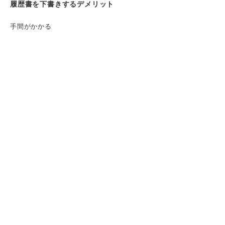
履歴書を下書きするデメリット
手間がかかる
綺麗に消さないと履歴書が汚れてしまう可能性
がある
履歴書を書く際は事前に下書きしておこう！
書く前にチェック！ 履歴書の下書きをする
際の5つの準備
①書きやすい環境を整える
②書く内容は事前に決めておく
③濃すぎないシャープペンシルや鉛筆を用意す
る
④使いやすい消しゴムを用意する