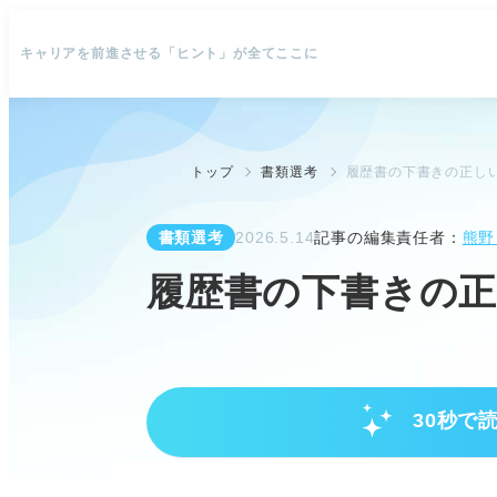
キャリアを前進させる「ヒント」が全てここに
トップ
書類選考
履歴書の下書きの正し
書類選考
2026.5.14
記事の編集責任者：
熊野
履歴書の下書きの
30秒で
履歴書の下書きで書類選考を突破
書き間違いを防ぎ、採用担当者に