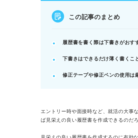
書き損じたら新しい履歴書でやり
この記事のまとめ
POINT：丁寧な作業は仕事への
記事の該当箇所を見る
履歴書を書く際は下書きがおす
履歴書の下書きを丁寧に仕上げ
下書きはできるだけ薄く書くこ
履歴書を下書きするメリット
履歴書を下書きするデメリット
修正テープや修正ペンの使用は
履歴書を書く際は事前に下書き
※AIの特性上、間違いが含まれている場合があ
エントリー時や面接時など、就活の大事
ば見栄えの良い履歴書を作成できるのだ
見栄えの良い履歴書を作成するのに有効