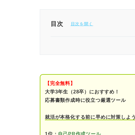
目次
履歴書の下書きを丁寧に仕上げ
履歴書を下書きするメリット
①書き間違いを防げる
【完全無料】
②文章の流れや意味を確
大学3年生（28卒）におすすめ！
応募書類作成時に役立つ厳選ツール
③文字の大きさや間隔を
④何度も書くことで志望
就活が本格化する前に早めに対策しよ
履歴書を下書きするデメリット
1位：
自己PR作成ツール