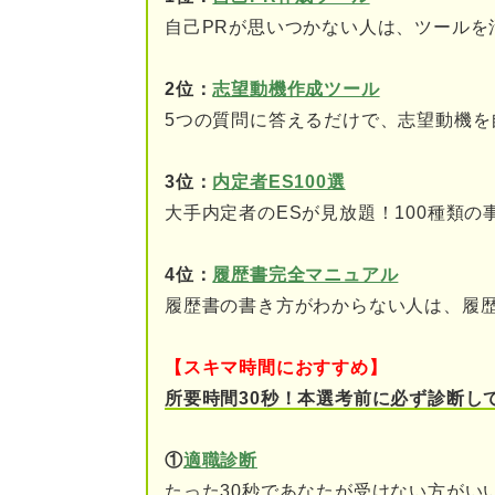
自己PRが思いつかない人は、ツールを
手間がかかる
綺麗に消さないと履歴書
2位：
志望動機作成ツール
5つの質問に答えるだけで、志望動機を
履歴書を書く際は事前に下書き
3位：
内定者ES100選
書く前にチェック！ 履歴書の
大手内定者のESが見放題！100種類の
①書きやすい環境を整え
4位：
履歴書完全マニュアル
②書く内容は事前に決め
履歴書の書き方がわからない人は、履
③濃すぎないシャープペ
【スキマ時間におすすめ】
④使いやすい消しゴムを
所要時間30秒！本選考前に必ず診断し
⑤綺麗に書けた履歴書は
①
適職診断
たった30秒であなたが受けない方がい