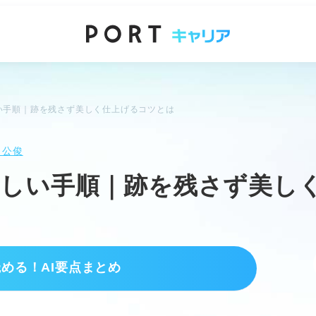
い手順｜跡を残さず美しく仕上げるコツとは
 公俊
正しい手順｜跡を残さず美し
読める！AI要点まとめ
しよう
好印象を与える。