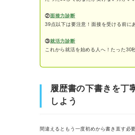
慎重さが大事！ 履歴書を下書き
①シャープペンシルや鉛
②
面接力診断
39点以下は要注意！面接を受ける前に
②内容をチェックする
③ボールペンで上からな
③
就活力診断
これから就活を始める人へ！たった30
④にじまない程度まで乾
⑤下書きを消しゴムで消
⑥清書の状態で改めてチ
履歴書の下書きを丁
しよう
履歴書を下書きする際の注意点
修正ペンや修正テープを
小さくて読みにくい文字
間違えるともう一度初めから書き直す必