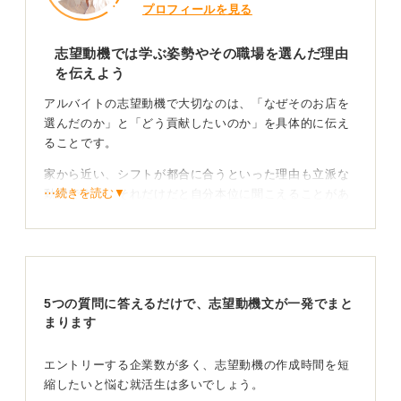
プロフィールを見る
志望動機では学ぶ姿勢やその職場を選んだ理由
を伝えよう
アルバイトの志望動機で大切なのは、「なぜそのお店を
選んだのか」と「どう貢献したいのか」を具体的に伝え
ることです。
家から近い、シフトが都合に合うといった理由も立派な
⋯続きを読む▼
動機ですが、それだけだと自分本位に聞こえることがあ
ります。
そこで大切なのが、その条件の先にある働く姿勢や成長
したい気持ちを言葉にすることです。
たとえば、以前サポートした学生の例では、最初は「学
5つの質問に答えるだけで、志望動機文が一発でまと
校帰りに通いやすいから」という理由でカフェでのアル
まります
バイトを希望していました。
エントリーする企業数が多く、志望動機の作成時間を短
しかし、面接練習のなかで「実はもともとコーヒーが好
縮したいと悩む就活生は多いでしょう。
きで、自分でもドリップの仕方を研究している」と話し