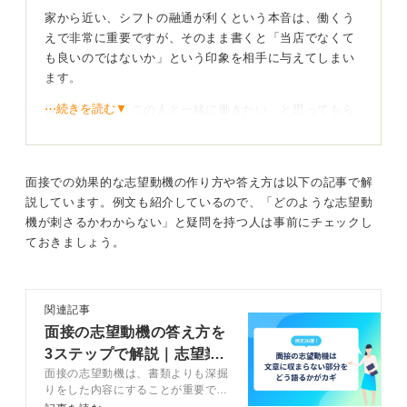
家から近い、シフトの融通が利くという本音は、働くう
き方です。
えで非常に重要ですが、そのまま書くと「当店でなくて
また、応募先の特徴を一つでも盛り込むと、しっかり調
も良いのではないか」という印象を相手に与えてしまい
べている印象を与えられます。多くの採用担当者も「お
ます。
店への理解がある応募者は印象に残る」と話していま
⋯続きを読む▼
採用担当者に「この人と一緒に働きたい」と思ってもら
す。
うためには、「家から近くて楽」「シフトの融通が利き
アルバイト採用では、スキルよりも「一緒に働きたい人
そう」といったあなたにとっての利便性をお店にできる
か」、「気持ちがあるか」が重視される傾向がありま
貢献に置き換えて、わかりやすく伝えるようにしましょ
す。
面接での効果的な志望動機の作り方や答え方は以下の記事で解
う。
説しています。例文も紹介しているので、「どのような志望動
業種によってはスキルが求められる場合もありますが、
機が刺さるかわからない」と疑問を持つ人は事前にチェックし
利便性を相手のメリットに変換すると志望度が伝わ
たとえ小さな理由であったとしても、自分がどう成長し
ておきましょう。
る
たいのかを添えることで、誠実で意欲的な印象を与える
ことができます。
たとえば「バイト先が家が近いから」を「家が近いの
関連記事
で、急な欠員時にも駆けつけて対応できます」「地元に
0
面接の志望動機の答え方を
愛着があるので、店舗の力になれます」などと言い換え
3ステップで解説｜志望業
るのはどうでしょう。
面接の志望動機は、書類よりも深掘
界別の例文20選
「シフトの融通が利きそうだから」は「勉強や家事と両
りをした内容にすることが重要で
立して働きたいと望んでいます」「ほかのアルバイト仲
す。面接で志望動機を答えるための