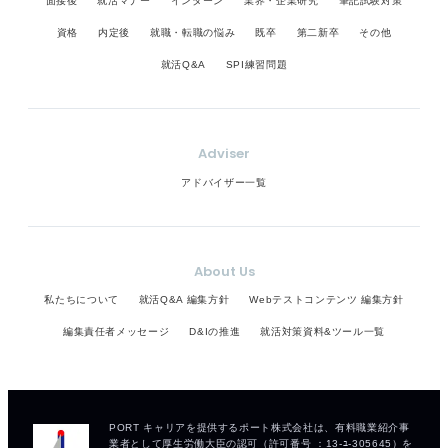
面接後
就活マナー
インターン
業界・企業研究
筆記試験対策
資格
内定後
就職・転職の悩み
既卒
第二新卒
その他
就活Q&A
SPI練習問題
Adviser
アドバイザー一覧
About Us
私たちについて
就活Q&A 編集方針
Webテストコンテンツ 編集方針
編集責任者メッセージ
D&Iの推進
就活対策資料&ツール一覧