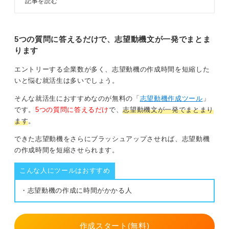
記事を読む
3つの構成を理解し、4ステップで
間と協力して、シフトに穴を開けることなく店を繁盛さ
面接の志望動機を考えましょう。回
せていきたい」というように表現できますね。
答例文や伝え方のコツを踏まえてキ
ャリアコンサルタントが解説しま
5つの質問に答えるだけで、志望動機文が一発でまとま
重要なのは、志望動機の視点を私の利益だけでなくお
す。
ります
店、顧客、社会の利益へと拡張していくことです。アル
バイトと言えど、賃金をいただくからには社会人の一員
エントリーする企業数が多く、志望動機の作成時間を短縮した
です。自分勝手な姿勢だけでは、決して採用されないと
いと悩む就活生は多いでしょう。
思いましょう。
そんな就活生におすすめなのが無料の「
志望動機作成ツール
」
0
です。
5つの質問に答えるだけ
で、
志望動機文が一発でまとまり
ます
。
できた志望動機をさらにブラッシュアップさせれば、志望動機
の作成時間を短縮させられます。
こんな人にツールはおすすめ
・志望動機の作成に時間がかかる人
作成スタート(無料)