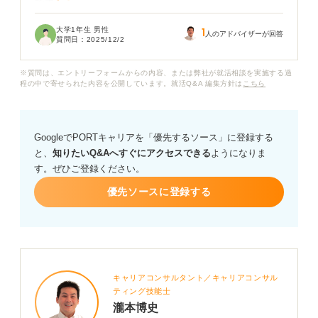
です。
大学1年生 男性
1
採用担当者に「この人と一緒に働きたい」と思ってもら
人のアドバイザーが回答
質問日：
2025/12/2
える志望動機を書くには、どうすれば良いでしょうか？
具体的な例文や書き方のコツがあれば知りたいです。
※質問は、エントリーフォームからの内容、または弊社が就活相談を実施する過
程の中で寄せられた内容を公開しています。就活Q&A 編集方針は
こちら
GoogleでPORTキャリアを「優先するソース」に登録する
と、
知りたいQ&Aへすぐにアクセスできる
ようになりま
す。ぜひご登録ください。
優先ソースに登録する
キャリアコンサルタント／キャリアコンサル
ティング技能士
瀧本博史