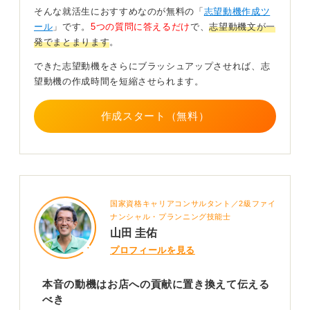
てくれたので、その思いを活かした志望動機を一緒に考
そんな就活生におすすめなのが無料の「
志望動機作成ツ
えました。
ール
」です。
5つの質問に答えるだけ
で、
志望動機文が一
発でまとまります
。
このプロセスを経て「通いやすさに加えて、コーヒーと
接客を学びたい」と履歴書に書いたところ、面接を担当
できた志望動機をさらにブラッシュアップさせれば、志
した店長から「興味を仕事につなげる姿勢が良いね」と
望動機の作成時間を短縮させられます。
評価され、採用につながりました。
このように、きっかけは自分都合でもかまいません。そ
作成スタート（無料）
のうえで、「なぜこの職場なのか」「何を学びたいの
か」を組み合わせると、相手に伝わる志望動機になりま
す。
きっかけを広げて応募先への理解を示すと採用側に
国家資格キャリアコンサルタント／2級ファイ
刺さりやすい
ナンシャル・プランニング技能士
山田 圭佑
たとえば、「自宅から近く通いやすい環境に魅力を感じ
プロフィールを見る
ましたが、それ以上に温かいスタッフの雰囲気に惹かれ
ました。
本音の動機はお店への貢献に置き換えて伝える
接客を通して人とのかかわり方を学び、笑顔でお客様を
べき
迎えられるスタッフを私も目指したいです」といった書