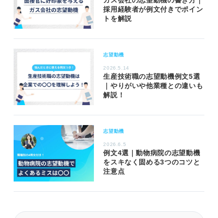
ガス会社の志望動機の書き方｜
採用経験者が例文付きでポイン
トを解説
志望動機
2026.5.14
生産技術職の志望動機例文5選
｜やりがいや他業種との違いも
解説！
志望動機
2026.6.5
例文4選｜動物病院の志望動機
をスキなく固める3つのコツと
注意点