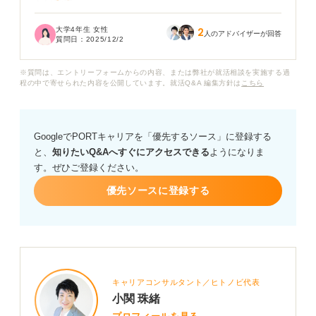
たいです。
大学4年生 女性
2
また、少し茶髪にしているのですが、このまま参加して
人のアドバイザーが回答
質問日：
2025/12/2
も問題ないでしょうか？
※質問は、エントリーフォームからの内容、または弊社が就活相談を実施する過
社会人として好印象を残すために、内定式で意識すべき
程の中で寄せられた内容を公開しています。就活Q&A 編集方針は
こちら
髪型や身だしなみのポイントを教えてください。
GoogleでPORTキャリアを「優先するソース」に登録する
と、
知りたいQ&Aへすぐにアクセスできる
ようになりま
す。ぜひご登録ください。
優先ソースに登録する
キャリアコンサルタント／ヒトノビ代表
小関 珠緒