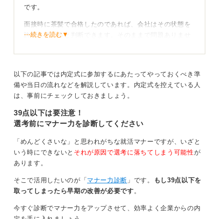
です。
面接時に茶髪で合格したのであれば、会社はその状態を
⋯続きを読む▼
許容していると判断できます。そのままで問題ありませ
ん。
不安なときは、清潔感を意識しよう
以下の記事では内定式に参加するにあたってやっておくべき準
備や当日の流れなどを解説しています。内定式を控えている人
もし面接時は黒髪で、内定後に茶髪にした場合は、心配
は、事前にチェックしておきましょう。
なら面接時と同じ状態に戻しましょう。
39点以下は要注意！
個人的には、髪色を理由に内定が取り消されることはな
選考前にマナー力を診断してください
いと考えます。ただ、より無難に対応するなら、長い髪
は後ろで一つにまとめるなど、清潔感を意識してくださ
「めんどくさいな」と思われがちな就活マナーですが、いざと
い。
いう時にできないと
それが原因で選考に落ちてしまう可能性
が
あります。
内定式の身だしなみのポイントは、すべて就活、特に面
接時と同じにすることです。
そこで活用したいのが「
マナー力診断
」です。
もし39点以下を
取ってしまったら早期の改善が必要です
。
0
今すぐ診断でマナー力をアップさせて、効率よく企業からの内
定を手に入れましょう。