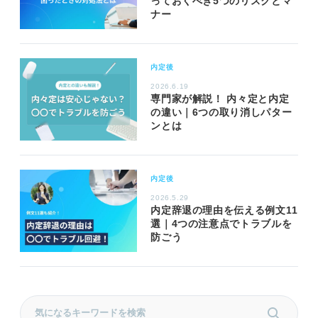
っておくべき5つのリスクとマ
ナー
内定後
2026.6.19
専門家が解説！ 内々定と内定
の違い｜6つの取り消しパター
ンとは
内定後
2026.5.29
内定辞退の理由を伝える例文11
選｜4つの注意点でトラブルを
防ごう