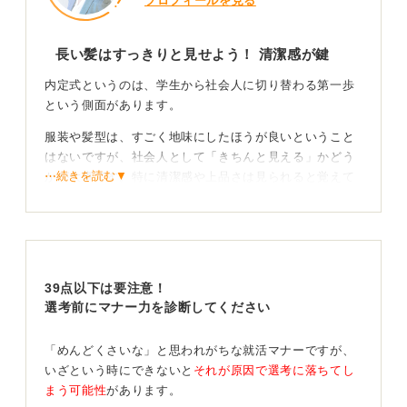
プロフィールを見る
長い髪はすっきりと見せよう！ 清潔感が鍵
内定式というのは、学生から社会人に切り替わる第一歩
という側面があります。
服装や髪型は、すごく地味にしたほうが良いということ
はないですが、社会人として「きちんと見える」かどう
⋯続きを読む▼
かが大事です。特に清潔感や上品さは見られると覚えて
おきましょう。
入社前とはいえ、企業の人はこれから一緒に働いていく
場面を想定せずにはいられません。顧客のところに連れ
ていったとき、どういう印象を持たれるか、ということ
39点以下は要注意！
が頭によぎります。
選考前にマナー力を診断してください
ロングヘアの人は、顔回りがすっきり見えると良いで
す。顔が隠れないよう、ハーフアップや低めの位置で結
「めんどくさいな」と思われがちな就活マナーですが、
んだり、シニヨンなどでまとめたりするときちんと見え
いざという時にできないと
それが原因で選考に落ちてし
ておすすめです。前髪も目にかからないようにしましょ
まう可能性
があります。
う。