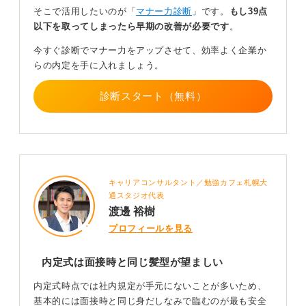
そこで活用したいのが「
マナー力診断
」です。
もし39点
自然な髪色なら問題ない！ 不安であればプロに相談
以下を取ってしまったら早期の改善が必要です
。
がおすすめ
今すぐ診断でマナー力をアップさせて、効率よく企業か
らの内定を手に入れましょう。
髪の色は、どの程度の茶髪かによります。少し明るいく
らいで自然なトーンだったら印象は悪くなりません。
診断スタート（無料）
ただ、光が当たったときに赤くみえたり、黄色く見えた
りするものは避けたほうが無難です。もし不安であれ
ば、美容室でプロの人に相談してみると良くわかりま
す。
あわせて、スーツにシワや汚れがないかを確認すること
キャリアコンサルタント／勉強カフェ札幌大
も大切です。シャツは襟元や袖口が汚れていないかチェ
通スタジオ代表
渡邊 裕樹
ックし、きちんと清潔にしておきましょう。
プロフィールを見る
0
内定式は面接時と同じ髪型が望ましい
内定式時点では社内規定が手元にないことが多いため、
基本的には面接時と同じ身だしなみで臨むのが最も安全