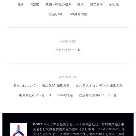
資格
内定後
就職・転職の悩み
既卒
第二新卒
その他
就活Q&A
SPI練習問題
Adviser
アドバイザー一覧
About Us
私たちについて
就活Q&A 編集方針
Webテストコンテンツ 編集方針
編集責任者メッセージ
D&Iの推進
就活対策資料&ツール一覧