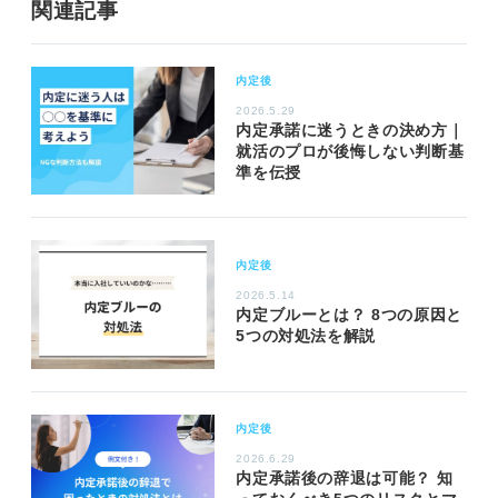
関連記事
内定後
2026.5.29
内定承諾に迷うときの決め方｜
就活のプロが後悔しない判断基
準を伝授
内定後
2026.5.14
内定ブルーとは？ 8つの原因と
5つの対処法を解説
内定後
2026.6.29
内定承諾後の辞退は可能？ 知