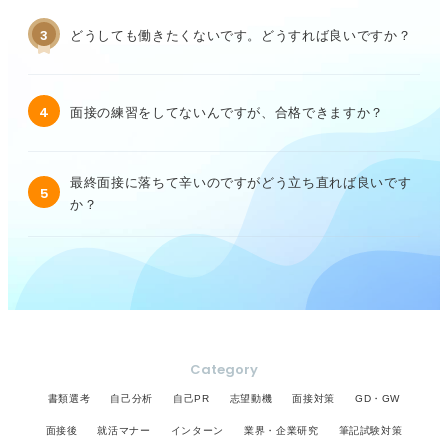
3
どうしても働きたくないです。どうすれば良いですか？
4
面接の練習をしてないんですが、合格できますか？
最終面接に落ちて辛いのですがどう立ち直れば良いです
5
か？
Category
書類選考
自己分析
自己PR
志望動機
面接対策
GD・GW
面接後
就活マナー
インターン
業界・企業研究
筆記試験対策