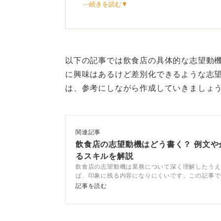
⋯続きを読む▼
もしこの問いに自身でも答えられな
「人の役に立つ仕事」はほかにもあ
自問自答してみてください。
以下の記事では飲食店の具体的な志望動
に興味はあるけど差別化できるような志
徹底した業務理解と自己分析
は、参考にしながら作成していきましょ
それでも調理補助の仕事がよいと決
サーチが必要です。働く場所（病院
とはまったく異なります。
関連記事
飲食店の志望動機はどう書く？ 例文や
たとえば、病院であれば徹底した衛
るスキルを解説
なルール遵守が求められるます。
飲食店の志望動機は業務について深く理解したうえ
ば、印象に残る内容になりにくいです。この記事で
志望動機の考え方や伝え方をキャリアコンサルタン
記事を読む
反対に共通点として、大量に調理す
す。飲食店志望者はぜひ参考にしてください。
こうした具体的な業務内容がわかれ