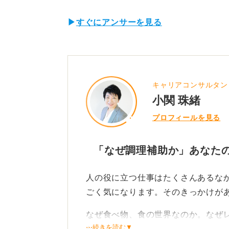
▶
すぐにアンサーを見る
キャリアコンサルタン
小関 珠緒
プロフィールを見る
「なぜ調理補助か」あなた
人の役に立つ仕事はたくさんあるな
ごく気になります。そのきっかけが
なぜ食べ物、食の世界なのか。なぜ
⋯続きを読む▼
か。