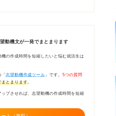
く、なぜ調理補助なのか。極端なものと比較
ると思うんです。そこを掘り下げてみてほし
強み！ 調理補助に活かすことは可能
志望動機文が一発でまとまります
となので、そこで培った「正確にやってき
動機の作成時間を短縮したいと悩む就活生は
処理能力が高い」といったことがあれば、活
の「
志望動機作成ツール
」です。
5つの質問
ン力や、報連相をきちんとしてきたといった
でまとまります
。
アップさせれば、志望動機の作成時間を短縮
エピソードも含めて掘り下げて書き出してみ
いかなと思います。
タート（無料）