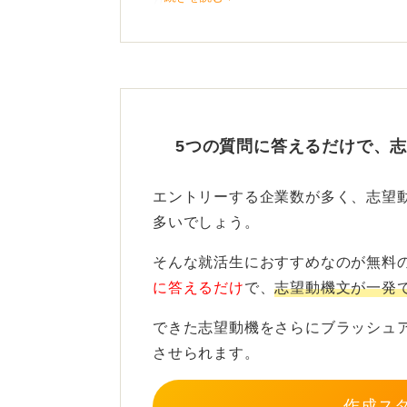
保育園や学校の調理スタッフではな
すると「これだ」というのが出てく
いです。
デスクワークの経験も立派な
5つの質問に答えるだけで、
前職はデスクワークだったというこ
エントリーする企業数が多く、志望
た」「丁寧に作業してきた」「事務
多いでしょう。
かせるかと思います。
そんな就活生におすすめなのが無料
デスクワークでのコミュニケーショ
に答えるだけ
で、
志望動機文が一発
こともアピールできるでしょう。
できた志望動機をさらにブラッシュ
なぜ調理補助なのかという具体的な
させられます。
る。そうすると志望動機も書きやす
作成ス