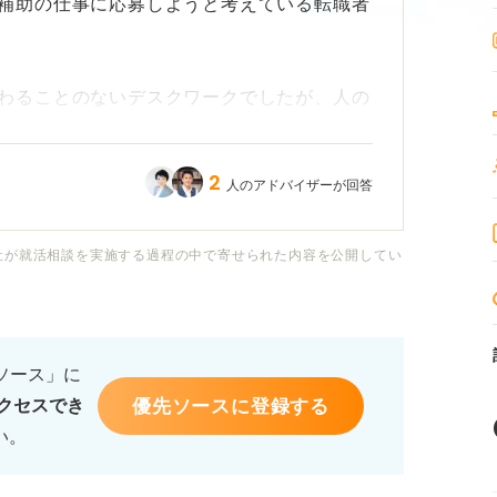
補助の仕事に応募しようと考えている転職者
わることのないデスクワークでしたが、人の
から調理補助という仕事に興味を持ちまし
2
人のアドバイザーが回答
少しおこなう程度で、仕事として調理補助の
社が就活相談を実施する過程の中で寄せられた内容を公開してい
んだのか」「本当に長く続けられるのか」と
非常に不安です。
るソース」に
優先ソースに登録する
クセスでき
志望動機としてどのような点を強調すれば熱
い。
的なアドバイスや例文などがあれば教えてい