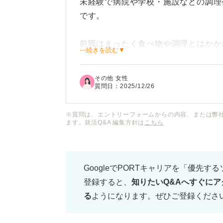
未経験で病院や学校・施設などの調理
です。
前職はまったく食べ物や調理とはかか
⋯続きを読む▼
役につながる仕事がしたいという思い
た。
その他 女性
質問日：
2025/12/26
ただ正直に言って料理の経験は趣味で
経験はありません。
※質問は、エントリーフォームからの内容、または弊
ます。就活Q&A 編集方針は
こちら
未経験であるため「なぜこの仕事を選
いう点で面接官を納得させられるか、
GoogleでPORTキャリアを「優先す
登録すると、
知りたいQ&Aへすぐにア
未経験から調理補助に応募する場合の
る
ようになります。ぜひご登録くださ
意が伝わり、採用につながるのか具体
ただきたいです。