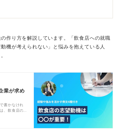
い場合、自己分析が甘い可能性があります。
ります。本当に調理補助でよいのかもう一度
機の作り方を解説しています。「飲食店への就職
望動機が考えられない」と悩みを抱えている人
をおこなえば志望動機が見えてくる
う。
意が固まった場合は、仕事内容の徹底的なリ
、学校、施設など）によって、求められるこ
企業が求め
生管理、温度管理、食材の刻み方など、厳格
で書かなけれ
は、飲食店の
トと解説しま
ることになるなので、体力が求められます。
ば「厳格なルールを守る作業は得意だ」「体