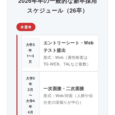
2026年卒の一般的な新卒採用
スケジュール（26卒）
本選考
エントリーシート・Web
大学3
テスト提出
年
1〜3
形式：Web（適性検査は
月
TG-WEB、TALなど複数）
大学3
年
一次面接・二次面接
2月
〜
形式：Web/対面（人柄や自
大学4
分史の深掘りが中心）
年
4月