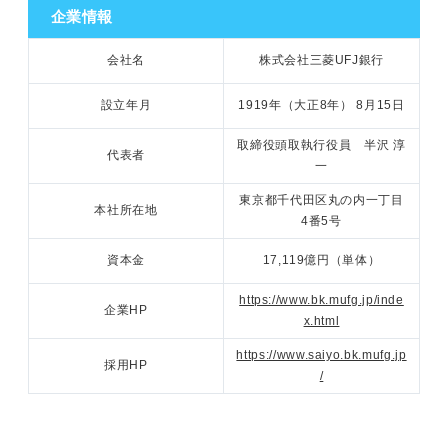
企業情報
内定者が考える「勝因」
①言葉のキャッチボール
会社名
株式会社三菱UFJ銀行
1分でわかる三菱UFJ銀行
②論理的思考力のアピール
設立年月
1919年（大正8年） 8月15日
内定者のプロフィール
③「育ち」や真面目さのアピール
取締役頭取執行役員 半沢 淳
代表者
一
三菱UFJ銀行の選考スケジュール
東京都千代田区丸の内一丁目
本社所在地
4番5号
インターン選考
資本金
17,119億円（単体）
インターンESの質問
https://www.bk.mufg.jp/inde
企業HP
【内定者に聞く】Webテストの得点率
x.html
https://www.saiyo.bk.mufg.jp
【内定者に聞く】インターン選考のグループ面接
採用HP
/
インターン