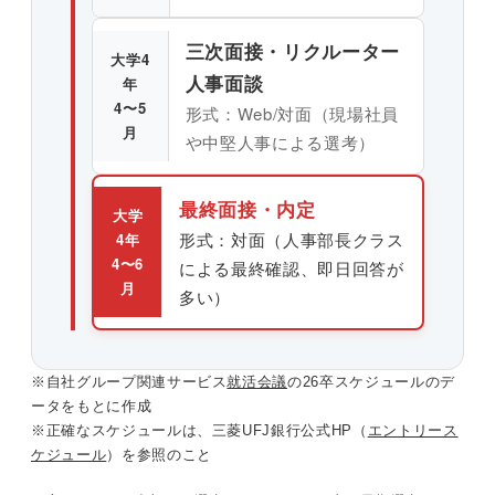
三次面接・リクルーター
大学4
人事面談
年
4〜5
形式：Web/対面（現場社員
月
や中堅人事による選考）
最終面接・内定
大学
形式：対面（人事部長クラス
4年
4〜6
による最終確認、即日回答が
月
多い）
※自社グループ関連サービス
就活会議
の26卒スケジュールのデ
ータをもとに作成
※正確なスケジュールは、三菱UFJ銀行公式HP（
エントリース
ケジュール
）を参照のこと