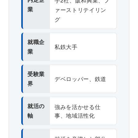
手2社、阪和興業、フ
業
ァーストリテイリン
グ
就職企
私鉄大手
業
受験業
デベロッパー、鉄道
界
就活の
強みを活かせる仕
事、地域活性化
軸