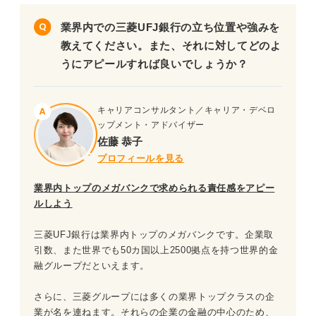
三菱UFJ銀行の本選考対策
業界内での三菱UFJ銀行の立ち位置や強みを
教えてください。また、それに対してどのよ
【内定者の実回答あり】本選考ESの質問と回答
うにアピールすれば良いでしょうか？
三菱UFJ銀行の面接対策
キャリアコンサルタント／キャリア・デベロ
一次面接
ップメント・アドバイザー
佐藤 恭子
二次面接
プロフィールを見る
最終面接
業界内トップのメガバンクで求められる責任感をアピー
ルしよう
最終面接の再現スクリプト【再現音声あり】
三菱UFJ銀行は業界内トップのメガバンクです。企業取
引数、また世界でも50カ国以上2500拠点を持つ世界的金
内定者が考える「勝因」
融グループだといえます。
①言葉のキャッチボール
さらに、三菱グループには多くの業界トップクラスの企
業が名を連ねます。それらの企業の金融の中心のため、