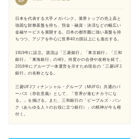
【内定者に聞く】Webテストの得点率
【内定者に聞く】インターン選考のグルー
日本を代表する大手メガバンク。業界トップの売上高と
プ面接
強固な財務基盤を持ち、預金・融資・決済などの幅広い
金融サービスを展開する。日本の都市圏に強い基盤を持
インターン
ちつつ、アジアを中心に世界40カ国以上にも進出する。
三菱UFJ銀行の本選考対策
1919年に設立。源流は「三菱銀行」「東京銀行」「三和
【内定者の実回答あり】本選考ESの質問と
銀行」「東海銀行」の4行。何度かの合併や改称を経て、
回答
2018年にグループ一体運営を示すため現在の「三菱UFJ
銀行」の名称となる。
三菱UFJ銀行の面接対策
三菱UFJフィナンシャル・グループ（MUFG）共通のパ
一次面接
ーパス（存在意義）として、「世界が進むチカラにな
る。」を掲げる。また、三和銀行の「ピープルズ・バン
二次面接
ク（あらゆる人々のお役に立つ銀行）」の精神が今も根
付く。
最終面接
最終面接の再現スクリプト【再現音声あり】