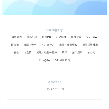
Category
書類選考
自己分析
自己PR
志望動機
面接対策
GD・GW
面接後
就活マナー
インターン
業界・企業研究
筆記試験対策
資格
内定後
就職・転職の悩み
既卒
第二新卒
その他
就活Q&A
SPI練習問題
Adviser
アドバイザー一覧