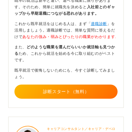
既卒の就活は新卒と違い、選べる職業に限りがありま
す。そのため、簡単に就職先を決めると
入社前とのギャ
規定と賞与の確認が重要！ 準備次第で判断をしよう
ップから早期退職につながる恐れがあります。
これから既卒就活をはじめる人は、まず「
適職診断
」を
また、現職の賞与支給については、在籍している日に支
活用しましょう。適職診断では、簡単な質問に答えるだ
給されるのか、退職が決まっている場合には支給されな
けで
あなたの強み・弱みとぴったりの職業がわかります.
い場合があるなど、会社によって取り扱いが異なりま
す。
また、
どのような職業を選んだらいいか就活軸も見つか
る
ため、これから就活を始める今に取り組むのがベスト
そのため、事前に就業規則や規定を十分に確認しておく
です。
ことが重要です。準備次第で最適な判断は異なるため、
規定の確認は怠らないようにしてください。
既卒就活で後悔しないためにも、今すぐ診断してみまし
ょう。
もし現職や転職先で賞与が支給されない場合でも、求人
が出る時期であることには変わりないため、6月に退職す
ること自体は問題ないと覚えておきましょう。
診断スタート（無料）
1
キャリアコンサルタント／キャリア・デベロ