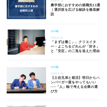
2026.5.14
農学部におすすめの就職先11選
｜選択肢を広げる秘訣を徹底解
説
その他
2026.6.11
「まずは働こ」。クリエイタ
ー・よこちるどれんが「好き」
と「安定」の二兎を追えた理由
その他
2026.5.29
【土佐兄弟と就活】明日からハ
ンバーガー屋をやってもいい
──「人」軸で考える企業の選
び方