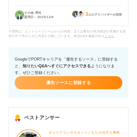
特に、6月に退職すると転職活動が長引き、無職の期間が
その他 男性
2
延びてしまわないか心配です。また、せっかくのボーナ
人のアドバイザーが回答
質問日：
2025/12/8
スを受け取らずに辞めてしまうのはもったいないのでは
と迷いがあります。
※質問は、エントリーフォームからの内容、または弊社が就活相談を実施する過
程の中で寄せられた内容を公開しています。就活Q&A 編集方針は
こちら
キャリアコンサルタントの方に伺いたいのですが、6月に
退職する場合、転職活動にどのようなメリット・デメリ
ットがあるのでしょうか？
GoogleでPORTキャリアを「優先するソース」に登録する
と、
知りたいQ&Aへすぐにアクセスできる
ようになりま
また、6月退職を選ぶ場合でも、転職をスムーズに進める
す。ぜひご登録ください。
ために今から準備すべきことや注意点について、アドバ
イスをいただければ幸いです。
優先ソースに登録する
ベストアンサー
キャリアコンサルタント／むらや社労士事務