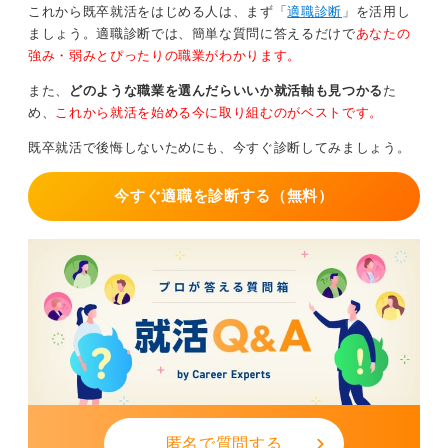
これから既卒就活をはじめる人は、まず「
適職診断
」を活用し
ましょう。適職診断では、簡単な質問に答えるだけで
あなたの
私がこれまでキャリア支援をしてきた経験からいうと、6
強み・弱みとぴったりの職業がわかります。
月時点の求人数は12カ月のなかでは多いほうに入りま
す。一方で、企業が夏休みに入る8月頃には求人数が一時
また、
どのような職業を選んだらいいか就活軸も見つかる
た
的に減る可能性も否定できません。
め、
これから就活を始める今に取り組むのがベストです。
それに比べると、6月は多くの求人が多くあるため、しっ
既卒就活で後悔しないためにも、今すぐ診断してみましょう。
かりと求人を探して次の就職先を決めましょう。
今すぐ適職を診断する（無料）
0
匿名で質問する