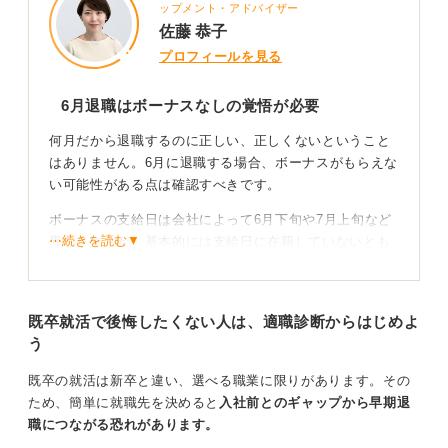
ップメント・アドバイザー
佐藤 恭子
プロフィールを見る
6月退職はボーナスなしの覚悟が必要
何月だから退職するのに正しい、正しくないということ
はありません。6月に退職する場合、ボーナスがもらえな
い可能性がある点は確認すべきです。
ボーナスの支給日は会社によって6月下旬や7月上旬など
⋯続きを読む▼
異なりますが、基本的には支給日に在籍していないとも
らえません。
それまで頑張って働いた分を評価してもらえる機会を失
既卒就活で後悔したくない人は、適職診断からはじめよ
う可能性があるため、会社の規定をよく調べたほうが良
う
いです。
やめたい理由がそれ以上に勝るなら、6月に退職する選択
既卒の就活は新卒と違い、選べる職業に限りがあります。その
肢はありだといえます。
ため、簡単に就職先を決めると
入社前とのギャップから早期退
職につながる恐れがあります。
6月の求人数は比較的多い！ 情報収集がカギ