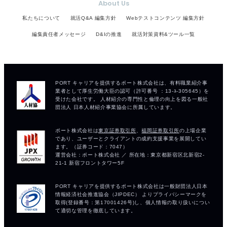
About Us
私たちについて
就活Q&A 編集方針
Webテストコンテンツ 編集方針
編集責任者メッセージ
D&Iの推進
就活対策資料&ツール一覧