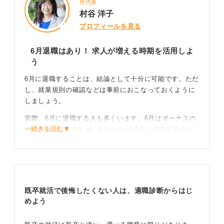
所代表
村谷 洋子
プロフィールを見る
6月退職はあり！ 求人が増える時期を活用しよ
う
6月に退職することは、結論として十分に可能です。ただ
し、就業規則の確認などは事前におこなっておくように
しましょう。
実際、6月に退職する人も多くいます。6月はボーナスの
⋯続きを読む▼
支給時期に当たるため、6月および12月に退職する人が
多い傾向にあるのです。
そのため、転職市場におけるライバルは多くいるという
ことは意識しておかなければなりません。
ただ、その時期を狙って求人を出す企業も多くあるた
既卒就活で後悔したくない人は、適職診断からはじ
め、退職をするタイミングとしては非常に適していると
めよう
いえます。求人が多いということは、転職もしやすい時
期であるといえるのです。