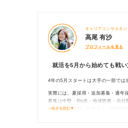
キャリアコンサルタン
高尾 有沙
プロフィールを見る
就活を5月から始めても戦
4年の5月スタートは大手の一部では
実際には、夏採用・追加募集・通年
募集は中堅・BtoB・地域密着・自社
⋯続きを読む▼
流・不動産管理・学校法人・専門商
鍵になるのは2週間で立ち上