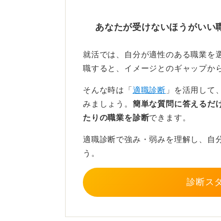
この時期は、先に自己分析や業界決
あなたが受けないほうがいい
すから、エントリーできるところは
ます。
就活では、自分が適性のある職業を
そして、エントリーを先行させなが
職すると、イメージとのギャップか
めていく、という順番が入れ子にな
そんな時は「
適職診断
」を活用して
あとから「ここ違ったな」と思った
みましょう。
簡単な質問に答えるだ
かまいません。
たりの職業を診断
できます。
まずは面接の機会を多く得るために
適職診断で強み・弱みを理解し、自
う。
0
診断ス