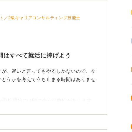
ト／2級キャリアコンサルティング技能士
間はすべて就活に捧げよう
すが、遅いと言ってもやるしかないので、今
かどうかを考えて立ち止まる時間はありませ
な面接開始には間に合う可能性があります。
捧げるくらいの強い気持ちが必要です。
 エントリーを優先して進めよう