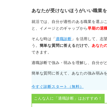
あなたが受けないほうがいい職業
最短で成果に繋げるには、まず2週
1〜3日目で志望軸（業界×職種×働
就活では、自分が適性のある職業を選ぶ
A/B/Cの優先度に分解しておきます
と、イメージとのギャップから
早期の退
4〜6日目でエントリーシート（ES）
そんな時は「
適職診断
」を活用して、志
させ、テンプレを応用できるように
う。
簡単な質問に答えるだけで、
あなた
できます。
この際迷ったら、過去の自分の活動
ょう。
適職診断で強み・弱みを理解し、自分が
並行してSPI/玉手箱の弱点1領域を
簡単な質問に答えて、あなたの強み弱み
を減らします。
7〜10日目で求人母集団を30社抽出
今すぐ診断スタート（無料）
診し、更に情報収集と適性の判断を
こんな人に「適職診断」はおすすめ！
11〜14日目で想定問答20題の台本