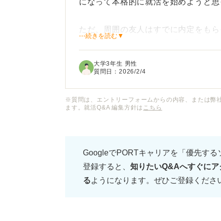
になって本格的に就活を始めようと思
ただ、周囲の友人はすでに内定をもら
⋯続きを読む▼
く、「4年の5月からでは遅いのでは
大学3年生 男性
特に、夏採用や追加募集などのチャン
質問日：
2026/2/4
がわかりません。
※質問は、エントリーフォームからの内容、または弊
ます。就活Q&A 編集方針は
こちら
大学4年の5月から就活を始めるのは
また、今からでも内定を目指せるよう
GoogleでPORTキャリアを「優先す
き行動を教えてください。
登録すると、
知りたいQ&Aへすぐにア
る
ようになります。ぜひご登録くださ