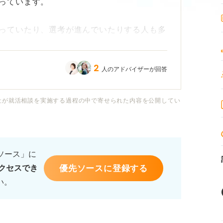
っています。
っていたり、選考が進んでいたりする人も多
？」と不安を感じています。
2
人のアドバイザーが回答
スがまだあるのか、どんな企業を狙うべきか
社が就活相談を実施する過程の中で寄せられた内容を公開してい
出遅れになるのでしょうか？
に、効率的に動くためのポイントや優先すべ
るソース」に
優先ソースに登録する
クセスでき
い。