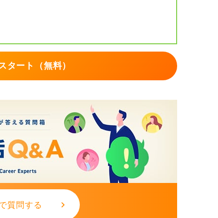
ト＋大学経由を併用し、承諾期限の管理はス
・面接日・結果予定日・保留期限を見える化
ちですが、面接のたびに次回の修正1点（結
スタート（無料）
 など）をノートに残して質を上げる方
ます。
し足りない情報があったらそのトピックだけ
、来週の面接枠を2本確保するところまで一
で質問する