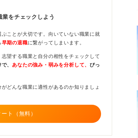
定に時間をかけている暇はないでしょう。で
職業をチェックしよう
片っ端からエントリーしていくことを優先し
選ぶことが大切です。向いていない職業に就
ら、同時並行で自己分析や企業情報収集を進
ら
早期の退職
に繋がってしまいます。
るやり方もあり得ます。
、志望する職業と自分の相性をチェックして
ら、抑えにしても良いですし、お断りしても
けで、
あなたの強み・弱みを分析して、
ぴっ
、数を打っておくことが重要ですよ。
分がどんな職業に適性があるのか知りましょ
タート（無料）