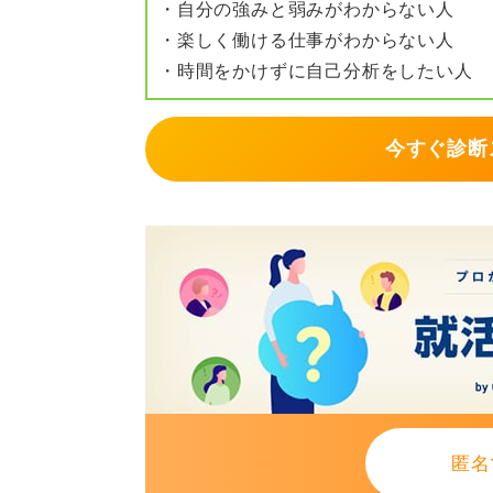
・自分の強みと弱みがわからない人
求人ソースはナビ＋直応募＋スカウ
・楽しく働ける仕事がわからない人
プレッドシートで選考段階・提出物
・時間をかけずに自己分析をしたい人
すると安全です。
気持ちが焦る時ほど数撃ちに傾きが
今すぐ診断
論先出し／数値の粒度／逆質問の深さ
が、6月までの内定確率は確実に伸び
まずは今日、ESの型を仕上げ（も
でも書き出しておくのがおすすめ）
気に進めるのが最短ルートです。
0
匿名