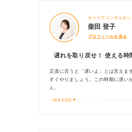
キャリアコンサルタン
柴田 登子
プロフィールを見る
遅れを取り戻せ！ 使える時
正直に言うと「遅いよ」とは言えま
すぐやりましょう。この時期に遅い
ん。
⋯続きを読む▼
5月からであれば、まだ6月の本格的
つまり、残りの時間はすべて就活に
順番を変えてスピード勝負！