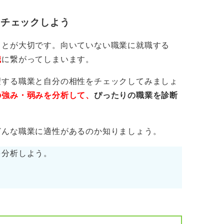
をチェックしよう
間の集中立ち上げを組むのがおすすめです。
き方×地域×年収レンジ）を、業界ごとに
ことが大切です。向いていない職業に就職する
。
職
に繋がってしまいます。
の型（自己PR/ガクチカ/志望動機）を完成
望する職業と自分の相性をチェックしてみましょ
しておきましょう。
の強み・弱みを分析して、
ぴったりの職業を診断
や、その際使った強みを棚卸ししておきまし
どんな職業に適性があるのか知りましょう。
毎日30分回すことで、Webテストのつまづき
を分析しよう。
し、10社にエントリー、5社に情報面談を打
進めます。
化と録画練習を行いましょう。