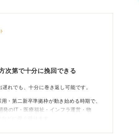
ト
い方次第で十分に挽回できる
出遅れでも、十分に巻き返し可能です。
採用・第二新卒準拠枠が動き始める時期で、
開発のIT・医療福祉・インフラ運営・物
社などに厚く残ります。
げる集中設計