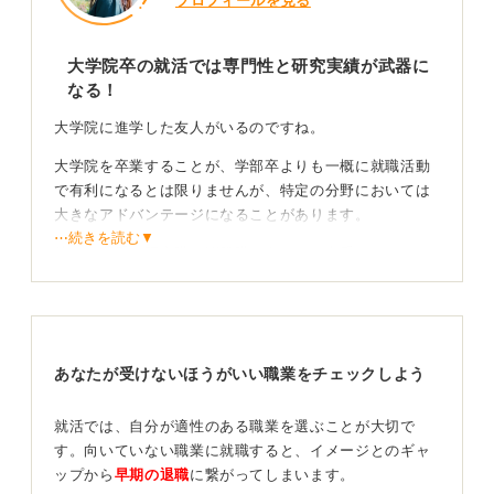
プロフィールを見る
大学院卒の就活では専門性と研究実績が武器に
なる！
大学院に進学した友人がいるのですね。
大学院を卒業することが、学部卒よりも一概に就職活動
で有利になるとは限りませんが、特定の分野においては
大きなアドバンテージになることがあります。
⋯続きを読む▼
特に、理系の研究職や開発職、あるいは文系でも、アナ
リストやコンサルタントの一部など高度な専門知識が求
められる職種では、大学院で培った専門性や研究実績、
論理的思考能力などが高く評価される傾向にあります。
あなたが受けないほうがいい職業をチェックしよう
企業が求める専門性と合致すれば大きな強みにな
る！
就活では、自分が適性のある職業を選ぶことが大切で
す。向いていない職業に就職すると、イメージとのギャ
企業側は、大学院卒の学生に対して、学部卒の学生より
ップから
早期の退職
に繋がってしまいます。
も高いレベルの専門知識や問題解決能力、そして自律的