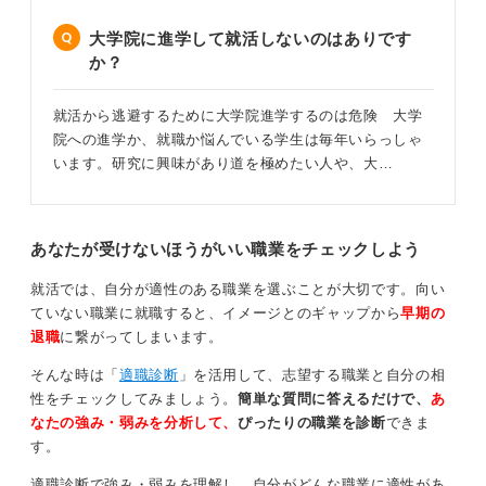
大学院に進学して就活しないのはありです
か？
就活から逃避するために大学院進学するのは危険 大学
院への進学か、就職か悩んでいる学生は毎年いらっしゃ
います。研究に興味があり道を極めたい人や、大…
あなたが受けないほうがいい職業をチェックしよう
就活では、自分が適性のある職業を選ぶことが大切です。向い
ていない職業に就職すると、イメージとのギャップから
早期の
退職
に繋がってしまいます。
そんな時は「
適職診断
」を活用して、志望する職業と自分の相
性をチェックしてみましょう。
簡単な質問に答えるだけで、
あ
なたの強み・弱みを分析して、
ぴったりの職業を診断
できま
す。
適職診断で強み・弱みを理解し、自分がどんな職業に適性があ