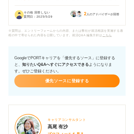
大学院を卒業すると、やはり学部卒よりも就活で有利に
なるのでしょうか？
その他 回答しない
2
人のアドバイザーが回答
質問日：
2025/5/29
大学院を卒業すると、どういう見られ方をするのか、リ
アルなところを教えていただきたいです。
※質問は、エントリーフォームからの内容、または弊社が就活相談を実施する過
程の中で寄せられた内容を公開しています。就活Q&A 編集方針は
こちら
GoogleでPORTキャリアを「優先するソース」に登録する
と、
知りたいQ&Aへすぐにアクセスできる
ようになりま
す。ぜひご登録ください。
優先ソースに登録する
キャリアコンサルタント
高尾 有沙