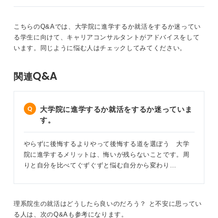
たとえば、日本文学の大学院を卒業して、一般企業でど
のような活躍ができるのか、企業側もイメージしにくい
場合があります。
こちらのQ&Aでは、大学院に進学するか就活をするか迷ってい
る学生に向けて、キャリアコンサルタントがアドバイスをして
「勉強ができるけれども、実際の仕事でどう活かせるの
います。同じように悩む人はチェックしてみてください。
かな？ 」という印象を持たれてしまうことも考えられま
す。
Q&A
関連
大学院で何を学び、それが企業でどのように活かせるの
かを具体的に説明できなければ、かえって不利になるこ
ともあるのです。
大学院に進学するか就活をするか迷っていま
専門性が求められる職種であれば有利に働く可能性があ
す。
りますが、そうでない場合は、実務経験のなさが懸念さ
れる可能性があることを理解しておく必要があります。
やらずに後悔するよりやって後悔する道を選ぼう 大学
院に進学するメリットは、悔いが残らないことです。周
0
りと自分を比べてぐずぐずと悩む自分から変わり…
理系院生の就活はどうしたら良いのだろう？ と不安に思ってい
る人は、次のQ&Aも参考になります。