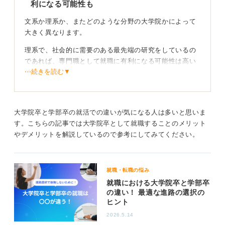
利になる可能性も
文系か理系か、またどのような分野の大学院かによって
大きく異なります。
理系で、社会的に需要のある最先端の研究をしているの
であれば、専門職として就職に有利になる可能性は高い
⋯続きを読む▼
でしょう。
そのため研究職などを目指すのであれば、大学院卒は強
みになります。
大学院卒と学部卒の就活での違いが気になる人は多いと思いま
す。こちらの記事では大学院卒として就職することのメリット
大学院卒業が評価に直結するわけではない！ 入社後
やデメリットを解説しているので参考にしてみてください。
につながるアピールも重要
しかし、文系の場合や、専門性がそれほど高くない分野
の大学院の場合、必ずしも有利になるとは限りません。
就職・転職の悩み
就職における大学院卒と学部卒
中小企業などでは、「知識はあっても実務経験がないの
の違い！ 最適な進路の選択の
では？ 」と見られてしまう可能性もなきにしもあらずで
ヒント
す。
2026.5.14