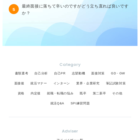
最終面接に落ちて辛いのですがどう立ち直れば良いです
5
か？
Category
書類選考
自己分析
自己PR
志望動機
面接対策
GD・GW
面接後
就活マナー
インターン
業界・企業研究
筆記試験対策
資格
内定後
就職・転職の悩み
既卒
第二新卒
その他
就活Q&A
SPI練習問題
Adviser