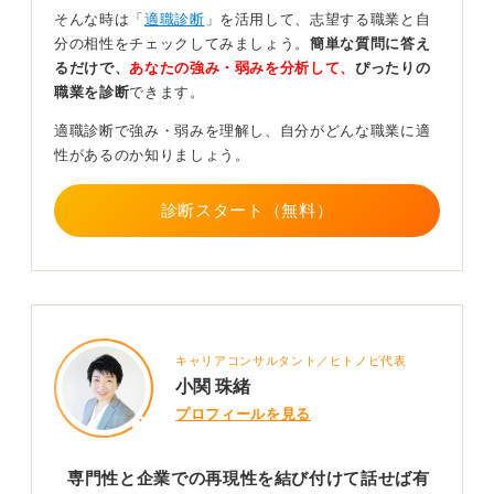
に研究を進めてきた経験などを期待しています。
そんな時は「
適職診断
」を活用して、志望する職業と自
分の相性をチェックしてみましょう。
簡単な質問に答え
そのため、自分の研究内容や専門分野が、応募する企業
るだけで、
あなたの強み・弱みを分析して、
ぴったりの
の事業内容や求める人物像と合致していれば、非常に有
職業を診断
できます。
利に選考を進められる可能性があります。
適職診断で強み・弱みを理解し、自分がどんな職業に適
ただし、専門性が高すぎると、逆に応募できる企業の範
性があるのか知りましょう。
囲が狭まるという側面もあります。
大切なのは、大学院で何を学び、どのようなスキルを身
診断スタート（無料）
に付け、それを社会でどのように活かしていきたいのか
を明確に持っていることです。
0
キャリアコンサルタント／ヒトノビ代表
小関 珠緒
プロフィールを見る
専門性と企業での再現性を結び付けて話せば有