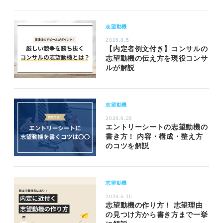
志望動機
2026.8.5
【内定者例文付き】コンサルの
志望動機の伝え方を現役コンサ
ルが解説
志望動機
2026.6.26
エントリーシートの志望動機の
書き方！ 内容・構成・整え方
のコツを解説
志望動機
2026.6.16
志望動機の作り方！ 志望理由
の見つけ方から書き方まで一挙