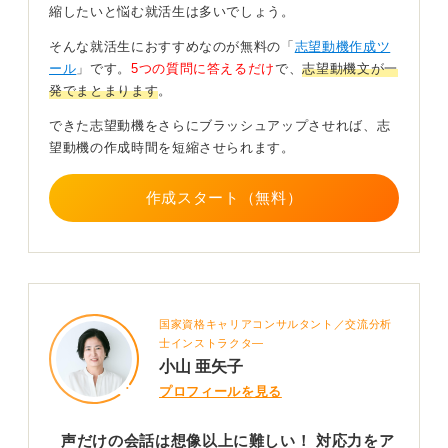
縮したいと悩む就活生は多いでしょう。
という抽象的な動機しかありませんでしたが、飲食店で
のクレーム対応経験がありました。
そんな就活生におすすめなのが無料の「
志望動機作成ツ
ール
」です。
5つの質問に答えるだけ
で、
志望動機文が一
そこでは相手の感情を冷静に受け止め、本音を探る力を
発でまとまります
。
身につけていたため、これを「傾聴力」、「感情の温度
調整力」、「一次解決力」という、コールセンターで非
できた志望動機をさらにブラッシュアップさせれば、志
常に評価されるスキルとして志望動機に反映させまし
望動機の作成時間を短縮させられます。
た。
結果、未経験ながら大手の受電センターに採用されてい
作成スタート（無料）
ます。
マルチタスクや冷静さが鍵！
面接では特に以下の3点が重視されます。
国家資格キャリアコンサルタント／交流分析
士インストラクタ―
まず傾聴力と冷静さです。コールセンターでは怒りや不
小山 亜矢子
安を抱えたお客様が多いため、感情的な相手に落ち着い
て対応した経験は評価されます。
プロフィールを見る
次にマルチタスク適応力です。通話しながらシステム操
声だけの会話は想像以上に難しい！ 対応力をア
作や情報検索・メモを同時進行できる力が求められ、飲