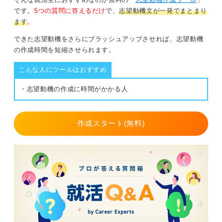
いです。
です。
5つの質問に答えるだけ
で、
志望動機文が一発でまとまり
0
ます
。
0
できた志望動機をさらにブラッシュアップさせれば、志望動機
の作成時間を短縮させられます。
こんな人にツールはおすすめ
・志望動機の作成に時間がかかる人
作成スタート(無料)