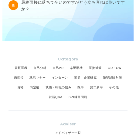
最終面接に落ちて辛いのですがどう立ち直れば良いです
5
か？
Category
書類選考
自己分析
自己PR
志望動機
面接対策
GD・GW
面接後
就活マナー
インターン
業界・企業研究
筆記試験対策
資格
内定後
就職・転職の悩み
既卒
第二新卒
その他
就活Q&A
SPI練習問題
Adviser
アドバイザー一覧