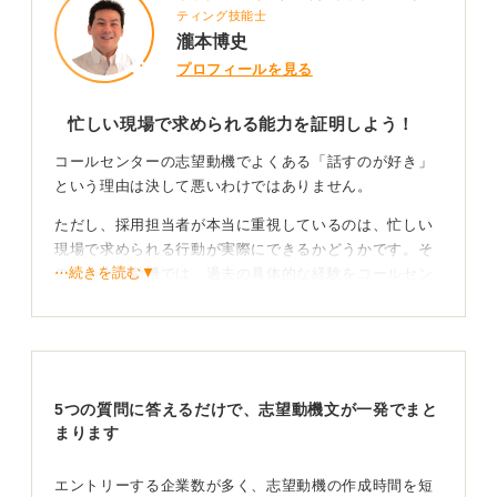
ティング技能士
瀧本博史
プロフィールを見る
忙しい現場で求められる能力を証明しよう！
コールセンターの志望動機でよくある「話すのが好き」
という理由は決して悪いわけではありません。
ただし、採用担当者が本当に重視しているのは、忙しい
現場で求められる行動が実際にできるかどうかです。そ
⋯続きを読む▼
のため志望動機では、過去の具体的な経験をコールセン
ターの仕事に結びつけて示しましょう。
たとえ未経験でも、そうした具体性があれば採用に大き
く近づきます。
5つの質問に答えるだけで、志望動機文が一発でまと
これまでの経験を「傾聴力」や「調整力」に落とし
まります
込む！
エントリーする企業数が多く、志望動機の作成時間を短
たとえば、以前私が支援した方は「人と話すのが好き」