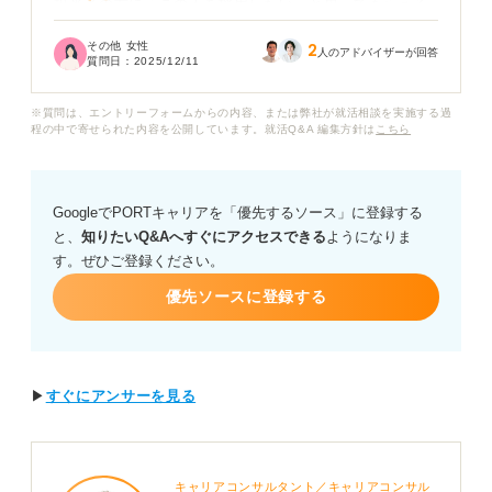
担当者の方に「この人を採用したい」と思ってもらえる
ような、具体的なアピールポイントがなかなか見つけら
その他 女性
2
れません。
人のアドバイザーが回答
質問日：
2025/12/11
特に、未経験で応募する場合、どのような点を強調すれ
※質問は、エントリーフォームからの内容、または弊社が就活相談を実施する過
ば良いのでしょうか？ また、前職での経験を活かす方法
程の中で寄せられた内容を公開しています。就活Q&A 編集方針は
こちら
も教えていただきたいです。
コールセンターの志望動機の書き方のコツや、具体的な
GoogleでPORTキャリアを「優先するソース」に登録する
エピソードの盛り込み方についてアドバイスをお願いい
と、
知りたいQ&Aへすぐにアクセスできる
ようになりま
たします。
す。ぜひご登録ください。
優先ソースに登録する
▶
すぐにアンサーを見る
キャリアコンサルタント／キャリアコンサル