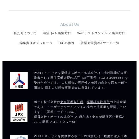
About Us
私たちについて
就活Q&A 編集方針
Webテストコンテンツ 編集方針
編集責任者メッセージ
D&Iの推進
就活対策資料&ツール一覧