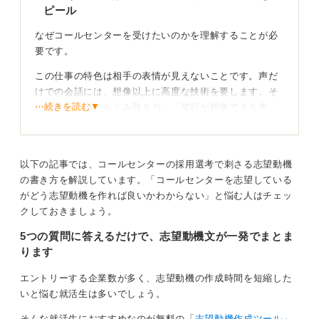
ピール
食や販売、事務でも応用可能な経験が活かせます。
なぜコールセンターを受けたいのかを理解することが必
最後にストレス耐性と継続力です。どんなに仕事が好き
要です。
でも負荷に耐えて継続できなければ採用は難しいといえ
ます。これらを示す具体的な経験があると強みになりま
この仕事の特色は相手の表情が見えないことです。声だ
す。
けでの会話には、想像以上に高度な技術を要します。そ
⋯続きを読む▼
のため、「声からくみ取る力」「笑顔が想像できる声」
志望動機は流れを意識して語ろう
などをアピールしましょう。
また、クレームに対して感情的にならず、落ち着いて対
志望動機は「これまでの経験」「コールセンターの仕事
応できる力も必要です。もしトラブルなどに対して冷静
以下の記事では、コールセンターの採用選考で刺さる志望動機
との関連付け」「なぜその会社か」「今後の成長意欲」
に対処した経験があれば、それがアピールポイントにな
の書き方を解説しています。「コールセンターを志望している
という流れで構成すると説得力が増します。
ります。
がどう志望動機を作れば良いかわからない」と悩む人はチェッ
過去のアルバイトや職務経験の中で得意だったことや任
クしておきましょう。
されていた役割を一緒に整理し、コールセンターで評価
顧客としての経験を伝え、理解や意欲を示そう！
5つの質問に答えるだけで、志望動機文が一発でまとま
されるスキルに置き換えていくのが効果的です。
ります
志望動機のコツは、自分の体験を入れ込むことです。自
あなたのなかに眠っている強みを言語化し、採用担当者
分がコールセンターに電話した具体的なエピソードを盛
エントリーする企業数が多く、志望動機の作成時間を短縮した
に響く志望動機に仕上げましょう。こうした準備が、未
り込みましょう。コールセンターへの電話を通じて顧客
いと悩む就活生は多いでしょう。
経験でも現場で求められる力を伝え、採用に結びつけて
として満足した経験があれば、評価が上がる可能性が高
いくコツとなります。
そんな就活生におすすめなのが無料の「
志望動機作成ツール
」