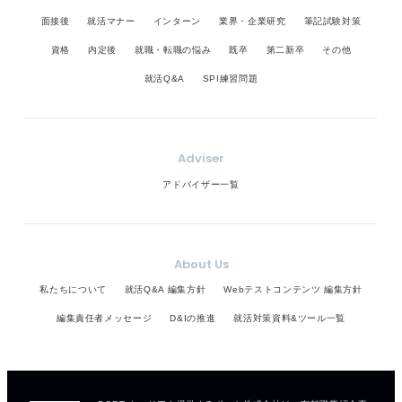
面接後
就活マナー
インターン
業界・企業研究
筆記試験対策
資格
内定後
就職・転職の悩み
既卒
第二新卒
その他
就活Q&A
SPI練習問題
Adviser
アドバイザー一覧
About Us
私たちについて
就活Q&A 編集方針
Webテストコンテンツ 編集方針
編集責任者メッセージ
D&Iの推進
就活対策資料&ツール一覧