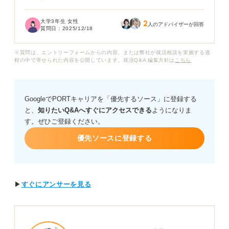
たまま選考に臨んで良いのか迷っています。ストレート
に戻すべきか、このままパーマで乗り切れるのか知りた
大学3年生 女性
2
いです。
人のアドバイザーが回答
質問日：
2025/12/18
「パーマはカジュアルすぎる」「だらしない印象を与え
※質問は、エントリーフォームからの内容、または弊社が就活相談を実施する過
る」といった意見も耳にし、企業の採用担当者に悪い印
程の中で寄せられた内容を公開しています。就活Q&A 編集方針は
こちら
象を残さないか不安です。清潔感や真面目さが求められ
る業界を受ける予定もあります。
GoogleでPORTキャリアを「優先するソース」に登録する
パーマを活かす場合、どの程度の強さやスタイリングな
と、
知りたいQ&Aへすぐにアクセスできる
ようになりま
ら許容されるのでしょうか？
す。ぜひご登録ください。
キャリアコンサルタントの方から、就活における女性の
優先ソースに登録する
パーマの印象や、パーマをかけたまま清潔感を保ち、好
印象を残すための具体的なヘアスタイリングのコツにつ
いてアドバイスをお願いいたします。
▶
すぐにアンサーを見る