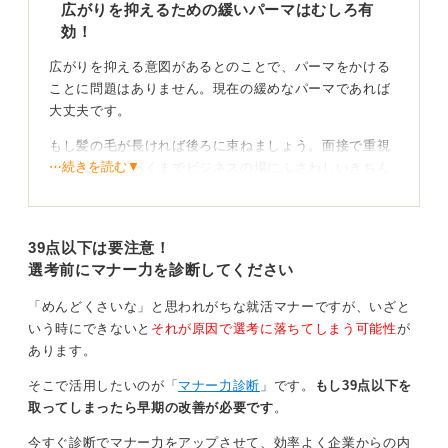
広がりを抑えるための緩いパーマはむしろ有
するくらい印象を左右するものです。オシャレ重視では
効！
なく、就活に向けた自己ブランディングとして考えてみ
てくださいね。
広がりを抑える意図があるとのことで、パーマをかける
ことに問題はありません。現在の緩めなパーマであれば
0
大丈夫です。
もし髪の毛が長ければ後ろに束ねましょう。面接で重視
⋯続きを読む▼
されるのは、あくまでビジネスの場にふさわしいきちん
とした印象です。髪が顔にかからないように工夫し、清
潔感を保ってください。
39点以下は要注意！
ムースやピン、さまざまな工夫を凝らそう！
選考前にマナー力を診断してください
気になるようであれば、広がりを抑えてムースをつける
「めんどくさいな」と思われがちな就活マナーですが、いざと
のも手です。ほかにも、顔にかからないようにハーフア
いう時にできないと
それが原因で選考に落ちてしまう可能性
が
ップにしてもらったり、ピンで留めて前の方に髪の毛が
あります。
落ちてこないようにするなどの工夫が考えられます。
そこで活用したいのが「
マナー力診断
」です。
もし39点以下を
心配とは裏腹に、髪の毛がまとまりにくい際にパーマを
取ってしまったら早期の改善が必要です
。
かけて広がりを抑える対応はむしろ有効な手段です。就
今すぐ診断でマナー力をアップさせて、効率よく企業からの内