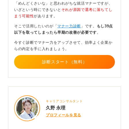
「めんどくさいな」と思われがちな就活マナーですが、
またカジュアルすぎる印象を残す強すぎるパーマ、スタ
いざという時にできないと
それが原因で選考に落ちてし
イリング避けましょう。許容の目安はワンカールです。
まう可能性
があります。
パーマを出すスタイリングではなく、まとまりを抑える
そこで活用したいのが「
マナー力診断
」です。
もし39点
セットをしましょう。
以下を取ってしまったら早期の改善が必要です
。
さらに、結べるくらいの長さがあるのであれば、髪をま
今すぐ診断でマナー力をアップさせて、効率よく企業か
とめる、お辞儀をしたときに髪が落ちてこない、前髪が
らの内定を手に入れましょう。
目にかかっていないようにしておくことも重要です。
診断スタート（無料）
髪型は印象を左右する！ 自己ブランディングの視点
を持とう
あくまでも、パーマをかける目的はまとめやすくするこ
とです。清潔感や真面目さが求められる業界を受けるの
であればストレートパーマという選択肢もあります。
キャリアコンサルタント
美容師さんにも相談しながら、就活が髪型で憂鬱になら
久野 永理
ないように対策をしてみてください。
プロフィールを見る
私は顔周りの髪がストレートだと清楚な印象、顔周りに
カールがあると活発な印象を受けます。髪型はびっくり