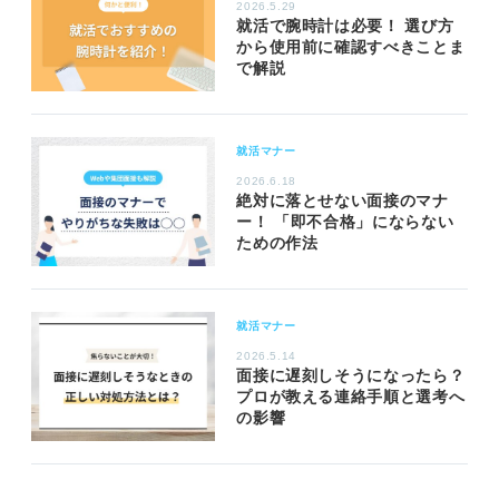
2026.5.29
就活で腕時計は必要！ 選び方
から使用前に確認すべきことま
で解説
就活マナー
2026.6.18
絶対に落とせない面接のマナ
ー！ 「即不合格」にならない
ための作法
就活マナー
2026.5.14
面接に遅刻しそうになったら？
プロが教える連絡手順と選考へ
の影響