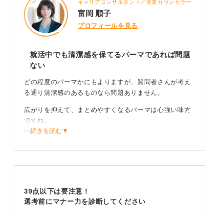
キャリアコンサルタント／産業カウンセラー
富岡 順子
プロフィールを見る
就活中でも清潔感を保てるパーマであれば問題
ない
どの程度のパーマかにもよりますが、質問者さんが考え
る通り清潔感のあるものなら問題ありません。
広がりを抑えて、まとめやすくなるパーマは心強い味方
ですね。
⋯続きを読む▼
髪型で損をしないようにしよう！ 手入れやパーマの
強さが重要
一方で注意してほしい点もあります。
39点以下は要注意！
まず、髪の手入れを忘れないことです。パーマをかける
選考前にマナー力を診断してください
と色が抜けたり、パサついたりと髪が痛んできます。印
象が悪くなってしまうのでお手入れは欠かせません。