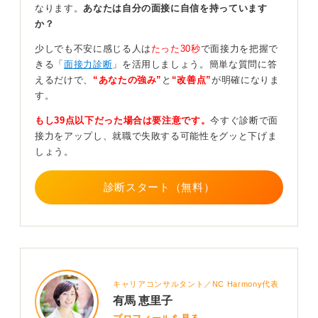
なります。
あなたは自分の面接に自信を持っています
か？
まずは、作文に書きたいことを携帯などに録音して音声
で伝えてみましょう。
少しでも不安に感じる人は
たった30秒
で面接力を把握で
きる「
面接力診断
」を活用しましょう。簡単な質問に答
そのうえで、伝えたい内容を取捨選択してください。作
えるだけで、
“あなたの強み”
と
“改善点”
が明確になりま
文は文字数制限があるからです。要点をまとめて相手に
す。
伝えたいことを伝えていく作業になります。ちなみにこ
れは、面談で簡潔に話す際にも応用可能です。
もし39点以下だった場合は要注意です。
今すぐ診断で面
接力をアップし、就職で失敗する可能性をグッと下げま
取捨選択を繰り返すと、色んな情報を伝えすぎて、聞き
しょう。
手からすると何を伝えたかったか良くわからなかったと
いうことがなくなります。自分が伝えたいことをシンプ
ルに相手に届けることができるようになるはずです。
診断スタート（無料）
この練習を通して、最大限に自分をアピールし、面接と
作文で一貫性を持たせることができるようになります
よ。
0
キャリアコンサルタント／NC Harmony代表
有馬 恵里子