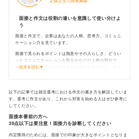
プロフィールを見る
面接と作文は役割の違いを意識して使い分けよ
う
面接と作文で、企業はあなたの人柄、思考力、コミュニ
ケーション力を見ています。
面接で見られるポイントは熱意やその人らしさ、どうい
ったコミュニケーションを取るかなどの人柄の部分で
⋯続きを読む▼
す。面接で熱意をもって話せるとのことであれば、まず
は自信を持ってください。
伝えきれない思考力は作文で補完する
以下の記事では就活選考における作文の書き方を解説していま
す。選考に作文があり、これから対策を始める人はぜひ参考に
作文では、面接では伝えきれない思考力や表現力をアピ
してください。
ールしましょう。
面接本番前の方へ
面接以上に意識したほうが良い点はビジネスにおける適
39点以下は要注意！面接力を診断してください
切な言い回しです。「御社」ではなく「貴社」を使う、
ら抜き言葉に気を付けるなど、最低限のマナーを復習し
内定獲得のためには、面接での印象が大きなポイントとなりま