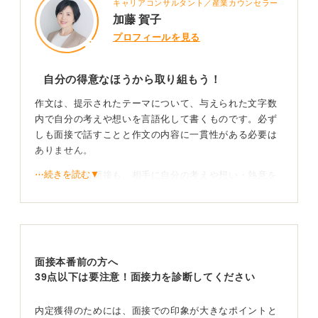
キャリアコンサルタント／産業カウンセラー
加藤 賀子
プロフィールを見る
自分の得意なほうから取り組もう！
作文は、提示されたテーマについて、与えられた文字数
内で自分の考えや想いを言語化して書くものです。必ず
しも面接で話すことと作文の内容に一貫性がある必要は
ありません。
⋯続きを読む▼
また、作文も面接も、相手に自分の考えや想い・熱意を
言語化して伝える点では同様です。違いは、作文は「文
字で伝える」、面接は「音声で伝える」ことにありま
す。
面接では熱意を持って話せるということは、文字で伝え
面接本番前の方へ
るより音声で伝えるほうが得意な可能性が高いです。
39点以下は要注意！面接力を診断してください
情報の取捨選択を繰り返せば、自分の核が伝わるよ
うになる
内定獲得のためには、面接での印象が大きなポイントと