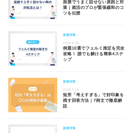
面接でうまく話せない原因と対
策｜就活のプロが緊張緩和のコ
ツを伝授
面接対策
2026.6.30
例題10選でフェルミ推定を完全
攻略！ 誰でも解ける簡単4ステ
ップ
面接対策
2026.5.14
短所「考えすぎる」で好印象を
残す回答方法｜7例文で徹底解
説
面接対策