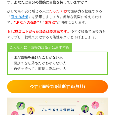
ておくことをおすすめします。
す。
あなたは自分の面接に自信を持っていますか？
また、誤字が多いと社会人基礎力が低いと受け取られて
少しでも不安に感じる人は
たった30秒
で面接力を把握できる
しまうため、日頃から手書きの練習をして、スマホに頼
「
面接力診断
」を活用しましょう。簡単な質問に答えるだけ
らずに漢字を使うようにしましょう。
で、
“あなたの強み”
と
“改善点”
が明確になります。
もし39点以下だった場合は要注意です。
今すぐ診断で面接力を
面接は簡潔に！ 作文では起承転結を意識
アップし、就職で失敗する可能性をグッと下げましょう。
作文のテーマによっては、面接で話したエピソードと同
こんな人に「面接力診断」はおすすめ
じことを書くのも良いです。ただし、表現の仕方に変化
・まだ面接を受けたことがない人
を出してみましょう。
・面接でなぜ落ちたかわからない人
面接では結論から話して、根拠として簡潔にエピソード
・自信を持って、面接に臨みたい人
の概要だけ伝えているかもしれません。作文では、もう
少し内容を膨らませるイメージでエピソードを起承転結
でまとめてより具体的に伝えると、思考力や表現力の幅
今すぐ面接力を診断する(無料)
をアピールできます。
冗長な文章にならないように注意しながら、面接で触れ
きれなかった部分を伝える気持ちでまとめましょう。