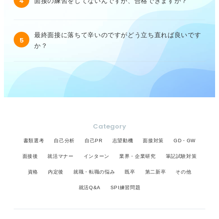
4
面接の練習をしてないんですが、合格できますか？
最終面接に落ちて辛いのですがどう立ち直れば良いです
5
か？
Category
書類選考
自己分析
自己PR
志望動機
面接対策
GD・GW
面接後
就活マナー
インターン
業界・企業研究
筆記試験対策
資格
内定後
就職・転職の悩み
既卒
第二新卒
その他
就活Q&A
SPI練習問題