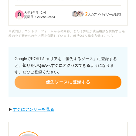
文で書いた内容にブレが生じていないかが不安です。
大学3年生 女性
2
「面接で話したエピソードを作文にも書くべきなのか？
人のアドバイザーが回答
質問日：
2025/12/23
」「作文ではより丁寧な言葉遣いを意識すべきなのか？
」など、書き方について悩んでいます。企業側は、面接
※質問は、エントリーフォームからの内容、または弊社が就活相談を実施する過
と作文を通して私の何をチェックしているのでしょう
程の中で寄せられた内容を公開しています。就活Q&A 編集方針は
こちら
か？
面接と作文で一貫性を持たせつつ、それぞれの形式で最
GoogleでPORTキャリアを「優先するソース」に登録する
大限に自分をアピールするための具体的な書き方のコツ
と、
知りたいQ&Aへすぐにアクセスできる
ようになりま
や注意点についてアドバイスをいただきたいです。
す。ぜひご登録ください。
優先ソースに登録する
▶
すぐにアンサーを見る