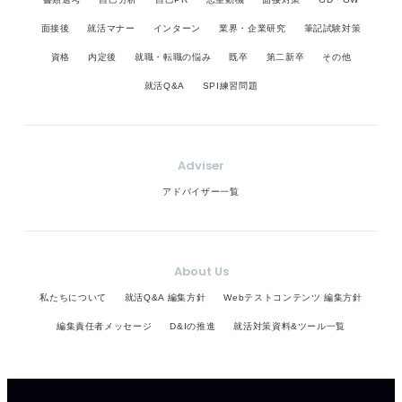
面接後
就活マナー
インターン
業界・企業研究
筆記試験対策
資格
内定後
就職・転職の悩み
既卒
第二新卒
その他
就活Q&A
SPI練習問題
Adviser
アドバイザー一覧
About Us
私たちについて
就活Q&A 編集方針
Webテストコンテンツ 編集方針
編集責任者メッセージ
D&Iの推進
就活対策資料&ツール一覧