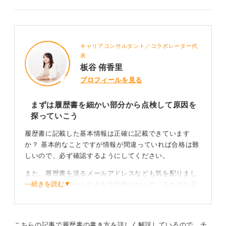
キャリアコンサルタント／コラボレーター代
表
板谷 侑香里
プロフィールを見る
まずは履歴書を細かい部分から点検して原因を
探っていこう
履歴書に記載した基本情報は正確に記載できています
か？ 基本的なことですが情報が間違っていれば合格は難
しいので、必ず確認するようにしてください。
また、履歴書を送るメールアドレスなども気を配りまし
⋯続きを読む▼
ょう。プライベートすぎる文字列になっているものを避
け、学校で利用しているものや氏名が用いられたフォー
マルなものになっているかを確認してみてください。
そして履歴書に使用する写真は、背景はシンプルで、白
こちらの記事で履歴書の書き方を詳しく解説しているので、チ