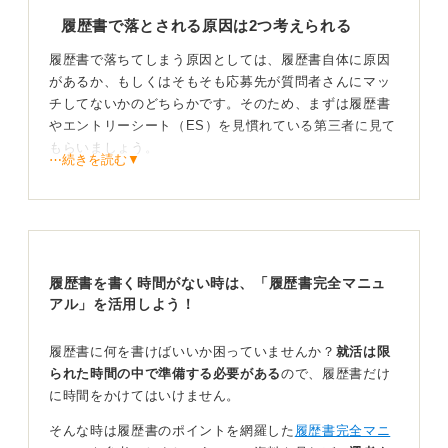
履歴書で落とされる原因は2つ考えられる
履歴書で落ちてしまう原因としては、履歴書自体に原因
があるか、もしくはそもそも応募先が質問者さんにマッ
チしてないかのどちらかです。そのため、まずは履歴書
やエントリーシート（ES）を見慣れている第三者に見て
もらいましょう。
⋯続きを読む▼
身近にそうした人がいない場合は転職エージェントや就
活エージェントを活用するのもおすすめです。たとえば
マイナビ転職では
履歴書コーチ
という履歴書添削の無料
サービスがあります。このようなツールも活用して自分
の履歴書に対して客観的なフィードバックをもらってみ
履歴書を書く時間がない時は、「履歴書完全マニュ
ましょう。
アル」を活用しよう！
応募先と自分にミスマッチが生じている可能性も考
履歴書に何を書けばいいか困っていませんか？
就活は限
えてみよう
られた時間の中で準備する必要がある
ので、履歴書だけ
に時間をかけてはいけません。
校正を加えた履歴書で応募しても選考を通過できないの
であれば、応募先を見直してみましょう。たとえば転職
そんな時は履歴書のポイントを網羅した
履歴書完全マニ