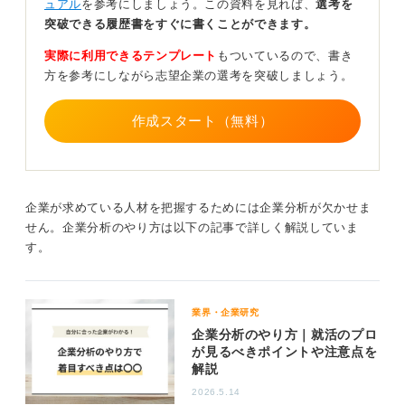
の場合、それまでの職務経歴から会社が求めている人物
ュアル
を参考にしましょう。この資料を見れば、
選考を
像とあまりにもかけ離れていると判断されると書類選考
突破できる履歴書をすぐに書くことができます。
で落とされる可能性が高いです。自分がやりたいと思え
実際に利用できるテンプレート
もついているので、書き
る仕事でも、あるいは自分にはその仕事ができる能力が
方を参考にしながら志望企業の選考を突破しましょう。
あると思えても、こればかりは相手の評価ありきなので
仕方ありません。
作成スタート（無料）
たとえば、Webデザインの勉強をして知識と技術を身に
付けてプライベートでもWebサイトを作って運営してい
たことから、知識も技術も経験もWebデザイナーとして
問題ないと自分では感じ、Webデザイナー職に応募した
企業が求めている人材を把握するためには企業分析が欠かせま
とします。しかしその会社では「実務経験あり」の人し
せん。企業分析のやり方は以下の記事で詳しく解説していま
か採用しないと決めていれば、いくら実力があっても書
す。
類選考は通りません。
このように応募先のミスマッチが起こっていれば、その
人の実力とは関係なしにうまくいかないことがあるわけ
業界・企業研究
です。まずは履歴書を見直し、そこで問題がなければ応
企業分析のやり方｜就活のプロ
募先を見直すという二段構えで進めてみてください。
が見るべきポイントや注意点を
解説
1
2026.5.14