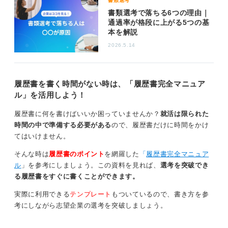
書類選考
し、しっかり準備をすることで書類選考の通過率を高め
書類選考で落ちる6つの理由｜
ることができますよ。
通過率が格段に上がる5つの基
本を解説
0
2026.5.14
履歴書を書く時間がない時は、「履歴書完全マニュア
ル」を活用しよう！
履歴書に何を書けばいいか困っていませんか？
就活は限られた
時間の中で準備する必要がある
ので、履歴書だけに時間をかけ
てはいけません。
そんな時は
履歴書のポイント
を網羅した
「
履歴書完全マニュア
ル
」を参考にしましょう。この資料を見れば、
選考を突破でき
る履歴書をすぐに書くことができます。
実際に利用できる
テンプレート
もついているので、書き方を参
考にしながら志望企業の選考を突破しましょう。