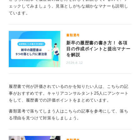
シャツにリクルートスーツを着用した清潔感があるよう
ェックしてみましょう。見落としがちな細かなマナーも説明し
なものが望ましいです。
ています。
履歴書全体の読みやすさを工夫することも重要
書類選考
上記のような基本的なチェック項目以外にも、文章の読
新卒の履歴書の書き方！ 各項
目の作成ポイントと提出マナー
みやすさにもこだわってみましょう。各項目に見出しを
を解説
つけたり、Web上で履歴書を作成する場合は文字のフォ
ントのサイズを9〜11に設定して読みやすくなるように
2026.6.12
したりと工夫してみましょう。
また内容面についても、自己PRや志望動機は具体的に記
履歴書で何が評価されているのかを知りたい人は、こちらの記
載するようにして、志望動機は受ける企業に合わせてど
事がおすすめです。キャリアコンサルタント25人にアンケート
のような貢献ができるかを考えて記載してみてくださ
をして、履歴書での評価ポイントをまとめています。
い。
書類選考で落ちてしまう人はこちらの記事を参考にして、落ち
書き終えたら誤字や脱字がないように確認し、必要に応
る理由を見つけて対策をしましょう。
じて家族や友人にダブルチェックをしてもらうことも有
効です。
苦手意識のある部分については該当項目の記事を参考に