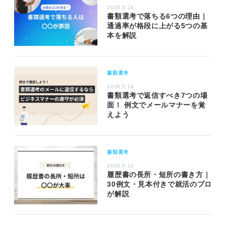
2026.5.14
書類選考で落ちる6つの理由｜
通過率が格段に上がる5つの基
本を解説
書類選考
2026.5.14
書類選考で返信すべき7つの場
面！ 例文でメールマナーを覚
えよう
書類選考
2026.5.14
履歴書の長所・短所の書き方｜
30例文・見本付きで就活のプロ
が解説