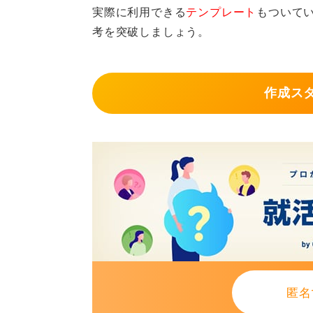
実際に利用できる
テンプレート
もついて
・【優先度（高）】応募職種に関連
考を突破しましょう。
定、MOSなどが該当します。
・【優先度（中）】語学系の資格：T
作成ス
性が高いものを記載します。
・【優先度（低）】汎用的な資格：
記載します。
この優先順位にもとづき、まず時系
度が低いものを省略するという方法
記載する際は、和暦・西暦表記を統
ようにし、正確かつ見やすく作成す
匿名
0