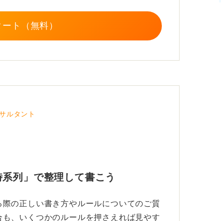
ョンが重視される職種なら英検を先に、文章
漢検を先に書くほうが自然です。
タート（無料）
格を並べるときには、「実用英語技能検定二
一行にまとめてもかまいません。
して整えるほうが丁寧です。採用担当者は一
。整ったレイアウトやわかりやすい表現は、
サルタント
さや文字の揃い方から、応募者の誠実さや仕
も少なくありません。
ネス文書です。内容の正確さはもちろん、読
ことが、内定への第一歩になります。
時系列」で整理して書こう
る際の正しい書き方やルールについてのご質
合も、いくつかのルールを押さえれば見やす