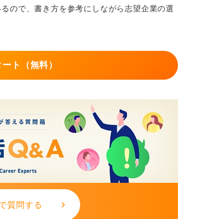
いるので、書き方を参考にしながら志望企業の選
する資格：事務職であれば、簿記、秘書検
OEIC、英検、仏検など、ビジネスでの汎用
タート（無料）
漢検など、基礎能力や教養を証明するものを
列でリストアップし、行が足りなければ優先
を取ります。
一し、日付と資格名がそれぞれ同じ列にくる
ることを心掛けてください。
で質問する