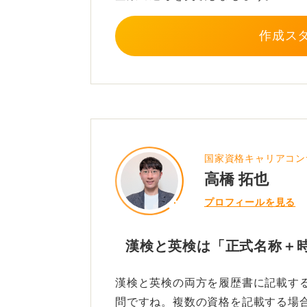
たとえば、国際的なコミュニケーシ
力や語彙力が重要視される分野なら
作成ス
また、限られたスペースに複数の資
級・日本漢字能力検定二級 取得」と
ただし、読みづらくなる場合は改行
日に数多くの応募書類を確認します
それだけで印象を良くします。
国家資格キャリアコン
資格そのものよりも、書き方の丁寧
高橋 拓也
事に対する姿勢が感じ取られること
プロフィールを見る
履歴書は自分を表現する最初のビジ
み手への配慮が伝わる一枚を目指す
漢検と英検は「正式名称＋
漢検と英検の両方を履歴書に記載す
0
問ですね。複数の資格を記載する場