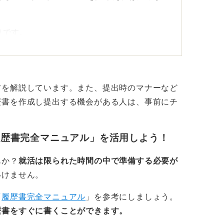
りです。
や職歴と同様に、1行に1つずつ記載するのが
方を解説しています。また、提出時のマナーなど
せず、必ず正式名称で記載します。
歴書を作成し提出する機会がある人は、事前にチ
」
」
履歴書完全マニュアル」を活用しよう！
ものから、時系列順に記載するのが基本ルー
す。
んか？
就活は限られた時間の中で準備する必要が
いけません。
優先順位を付けるのがコツ
「
履歴書完全マニュアル
」を参考にしましょう。
は行が足りないという場合は、以下の優先順
歴書をすぐに書くことができます。
ましょう。