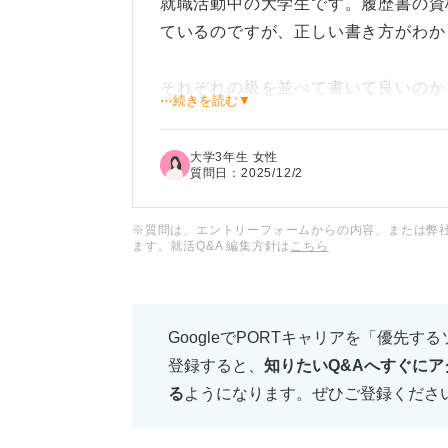
就職活動中の大学生です。履歴書の資
ているのですが、正しい書き方がわか
それぞれの級を並べて書いて良いのか
⋯続きを読む▼
略しても問題ないのかなど、細かいル
大学3年生 女性
漢検と英検の書き方には、何かルール
質問日：
2025/12/2
また、資格欄のスペースが限られてい
※質問は、エントリーフォームからの内容、または弊
ます。就活Q&A 編集方針は
こちら
のがマナーとして正しいのかも知りた
すく記載するための具体的な書き方や
GoogleでPORTキャリアを「優先す
登録すると、
知りたいQ&Aへすぐにア
る
ようになります。ぜひご登録くださ