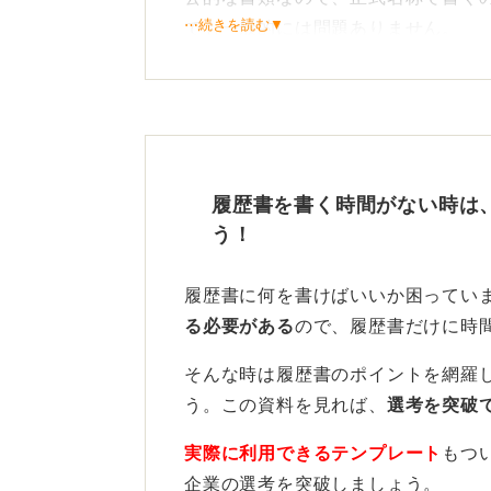
⋯続きを読む▼
でも一般的には問題ありません。
たとえば「英検2級」、「漢検2級」
す。
ただし、書類を丁寧に仕上げたい場
視する応募先では、正式名称を用い
履歴書を書く時間がない時は
う！
それぞれの正しい表記は、「公益財団
二級 取得」、「公益財団法人 日本漢
得」となります。
履歴書に何を書けばいいか困ってい
る必要がある
ので、履歴書だけに時
応募先との関連性に合わせて
そんな時は履歴書のポイントを網羅
う。この資料を見れば、
選考を突破
履歴書の資格欄の書き方に厳密なル
応募職種との関連性を意識して順番
実際に利用できるテンプレート
もつ
企業の選考を突破しましょう。