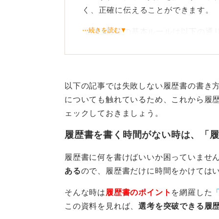
く、正確に伝えることができます。
⋯続きを読む▼
まず、記載の基本ルールは以下の通
・1行に1資格が基本: 資格は、学歴
マナーです。
以下の記事では失敗しない履歴書の書き
・正式名称で記載: 資格名称は省略
についても触れているため、これから履
漢検：「日本漢字能力検定 ○級 合格
ェックしておきましょう。
英検：「実用英語技能検定 ○級 合格
履歴書を書く時間がない時は、「
・記載順序の原則: 合格年月が早い
ルです。学歴・職歴と同じ考え方で
履歴書に何を書けばいいか困っていませ
ある
ので、履歴書だけに時間をかけては
応募職種との関連性を考えて
そんな時は
履歴書のポイント
を網羅した
複数資格を持っていてすべて書くに
この資料を見れば、
選考を突破できる履
位で記載する資格をピックアップし