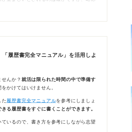
と記載しても、多くの企業では十分通じま
合や、公務員試験や教育機関などの形式を重
るとより好印象になります。
、「履歴書完全マニュアル」を活用しよ
法人 日本英語検定協会 実用英語技能検定
字能力検定協会 日本漢字能力検定 二級 取
ませんか？
就活は限られた時間の中で準備す
間をかけてはいけません。
並び順を工夫するのがコツ
した
履歴書完全マニュアル
を参考にしましょ
できる履歴書をすぐに書くことができます。
ールはありませんが、単に時系列ではなく、
を決めると良いでしょう。
いているので、書き方を参考にしながら志望