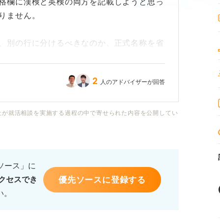
格欄に漢検と英検の両方を記載しようと思っ
りません。
、別の行に分けるべきなのか、正式名称を省
ールに迷っています。
2
人のアドバイザーが回答
があるのでしょうか？
る場合、漢検と英検をどのような順番で書く
社が就活相談を実施する過程の中で寄せられた内容を公開してい
いです。履歴書で漢検と英検を正しく、見や
注意点について教えてください。
るソース」に
優先ソースに登録する
クセスでき
い。