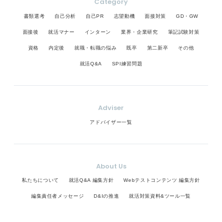
Category
書類選考
自己分析
自己PR
志望動機
面接対策
GD・GW
面接後
就活マナー
インターン
業界・企業研究
筆記試験対策
資格
内定後
就職・転職の悩み
既卒
第二新卒
その他
就活Q&A
SPI練習問題
Adviser
アドバイザー一覧
About Us
私たちについて
就活Q&A 編集方針
Webテストコンテンツ 編集方針
編集責任者メッセージ
D&Iの推進
就活対策資料&ツール一覧