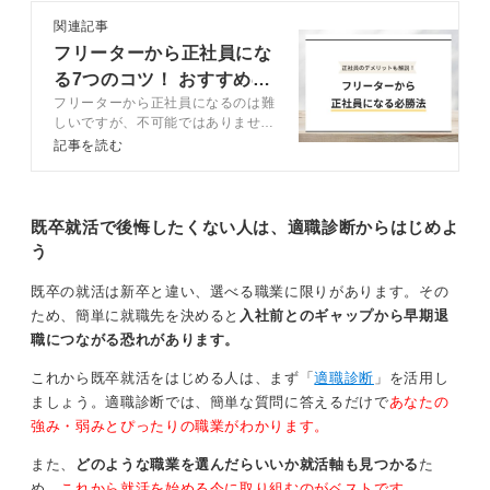
関連記事
0
フリーターから正社員にな
る7つのコツ！ おすすめの
フリーターから正社員になるのは難
職種も紹介
しいですが、不可能ではありませ
ん。記事では、フリーターから正社
記事を読む
員になるメリットやなり方、選考通
過率を上げるコツをキャリアコンサ
ルタントと解説します。採用率が高
い傾向にあるおすすめの職種も紹介
既卒就活で後悔したくない人は、適職診断からはじめよ
するので、参考にして選考を突破し
う
ましょう。
既卒の就活は新卒と違い、選べる職業に限りがあります。その
ため、簡単に就職先を決めると
入社前とのギャップから早期退
職につながる恐れがあります。
これから既卒就活をはじめる人は、まず「
適職診断
」を活用し
ましょう。適職診断では、簡単な質問に答えるだけで
あなたの
強み・弱みとぴったりの職業がわかります。
また、
どのような職業を選んだらいいか就活軸も見つかる
た
め、
これから就活を始める今に取り組むのがベストです。