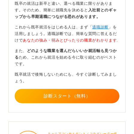
既卒の就活は新卒と違い、選べる職業に限りがありま
そのうえでこれまでのアルバイト経験の棚卸し（自己分
す。そのため、簡単に就職先を決めると
入社前とのギャ
析）をおこない、仕事内容や工夫したことを整理し自己
ップから早期退職につながる恐れがあります。
PRの材料にします。
これから既卒就活をはじめる人は、まず「
適職診断
」を
面接では「なぜ今正社員になりたいのか」という前向き
活用しましょう。適職診断では、簡単な質問に答えるだ
な動機と、アルバイト経験をビジネススキルにつながる
けで
あなたの強み・弱みとぴったりの職業がわかります.
言葉（例：正確なレジ対応を「責任感」に転換）でアピ
ールすることが大切です。
また、
どのような職業を選んだらいいか就活軸も見つか
る
ため、これから就活を始める今に取り組むのがベスト
またハローワークなどの公的な就職支援窓口のサポート
です。
も活用しましょう。フリーター期間を選び直しの期間と
とらえると良いですよ。
既卒就活で後悔しないためにも、今すぐ診断してみまし
ょう。
0
診断スタート（無料）
キャリアコンサルタント／コラボレーター代