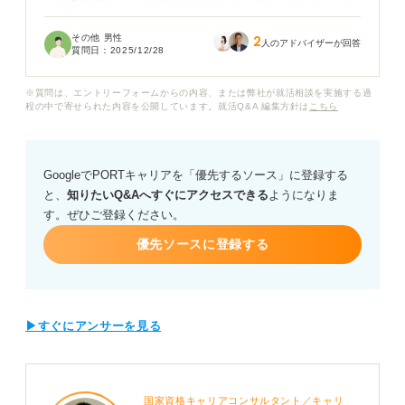
ただ「職歴なし」と見なされてしまうのではないか、フ
リーター期間が長いことで採用担当者にマイナス印象を
その他 男性
2
与えてしまうのではないかと不安です。
人のアドバイザーが回答
質問日：
2025/12/28
アルバイトでは接客や在庫管理など真剣に取り組んでき
※質問は、エントリーフォームからの内容、または弊社が就活相談を実施する過
ましたが、それをどのようにアピールすれば良いのかわ
程の中で寄せられた内容を公開しています。就活Q&A 編集方針は
こちら
からず悩んでいます。
フリーターからの就活は、新卒や転職経験者と比べてや
GoogleでPORTキャリアを「優先するソース」に登録する
はり不利になるのでしょうか？
と、
知りたいQ&Aへすぐにアクセスできる
ようになりま
す。ぜひご登録ください。
正社員経験がない私が就活を始めるうえで最初に取り組
むべきことや、履歴書・面接で前向きに評価してもらう
優先ソースに登録する
ための具体的な伝え方をアドバイスいただけると嬉しい
です。
▶すぐにアンサーを見る
国家資格キャリアコンサルタント／キャリ