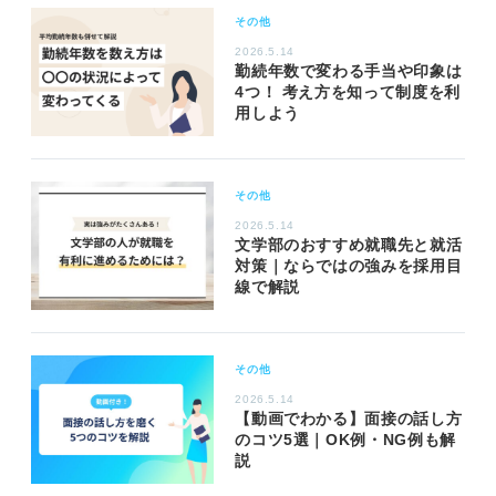
その他
2026.5.14
勤続年数で変わる手当や印象は
4つ！ 考え方を知って制度を利
用しよう
その他
2026.5.14
文学部のおすすめ就職先と就活
対策｜ならではの強みを採用目
線で解説
その他
2026.5.14
【動画でわかる】面接の話し方
のコツ5選｜OK例・NG例も解
説