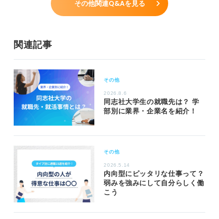
その他関連Q&Aを見る
関連記事
その他
2026.8.6
同志社大学生の就職先は？ 学
部別に業界・企業名を紹介！
その他
2026.5.14
内向型にピッタリな仕事って？
弱みを強みにして自分らしく働
こう