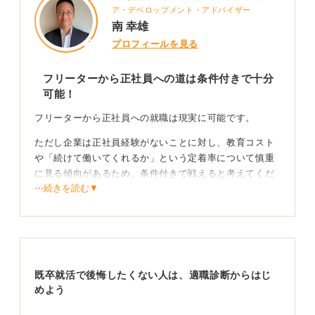
ア・デベロップメント・アドバイザー
南 幸雄
プロフィールを見る
フリーターから正社員への道は条件付きで十分
可能！
フリーターから正社員への就職は現実に可能です。
ただし企業は正社員経験がないことに対し、教育コスト
や「続けて働いてくれるか」という定着率について慎重
に見る傾向があるため、条件付きで戦えると考えてくだ
⋯続きを読む▼
さい。
アルバイト経験を棚卸しビジネススキルとしてアピ
ールしよう！
まずは「未経験歓迎」「フリーター歓迎」の求人や、若
既卒就活で後悔したくない人は、適職診断からはじ
者雇用を推進するユースエール認定企業などを探すこと
めよう
が重要です。