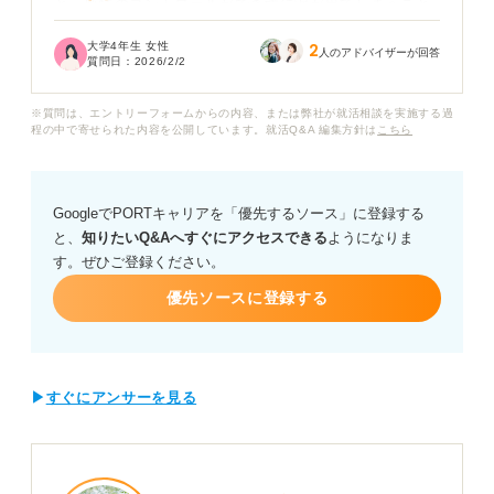
と、感情のコントロールができずに涙が出てしまうこと
があります。
大学4年生 女性
2
人のアドバイザーが回答
質問日：
2026/2/2
最近の面接でも志望度の高い企業だったにもかかわら
ず、途中で泣いてしまいすぐに気持ちを立て直せません
※質問は、エントリーフォームからの内容、または弊社が就活相談を実施する過
でした。
程の中で寄せられた内容を公開しています。就活Q&A 編集方針は
こちら
面接中に泣いてしまうとやはり「感情のコントロールが
できない」「ストレス耐性がない」と判断され選考で不
GoogleでPORTキャリアを「優先するソース」に登録する
利になってしまうのでしょうか？
と、
知りたいQ&Aへすぐにアクセスできる
ようになりま
す。ぜひご登録ください。
また、社会不安障害であることをあえて打ち明けても良
いのかアドバイスをいただきたいです。
優先ソースに登録する
社会不安障害を抱えながら面接で最大限の力を発揮する
ためには、どのような対策や心構えが必要か教えていた
だけますか？
▶
すぐにアンサーを見る