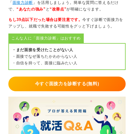
「
面接力診断
」を活用しましょう。簡単な質問に答えるだけ
障害者枠や服薬も選択肢に入れハードルを下げよ
で、
“あなたの強み”
と
“改善点”
が明確になります。
う！
もし39点以下だった場合は要注意です。
今すぐ診断で面接力を
合理的配慮をしてもらえるということを就職活動のなか
アップし、就職で失敗する可能性をグッと下げましょう。
で自分の特性を活かす方法として、選択肢のなかに入れ
こんな人に「面接力診断」はおすすめ
ていただくと良いでしょう。正直、大手企業のハードル
もぐっと下がります。
・まだ面接を受けたことがない人
またADHDなどは最近良いお薬も出ていて散らかった答
・面接でなぜ落ちたかわからない人
えをするような思考が押さえられる薬もあるので、もし
・自信を持って、面接に臨みたい人
診断は出ていて薬も飲んでいないようでしたら、医師に
相談してみるのもありかと思います。
今すぐ面接力を診断する(無料)
0