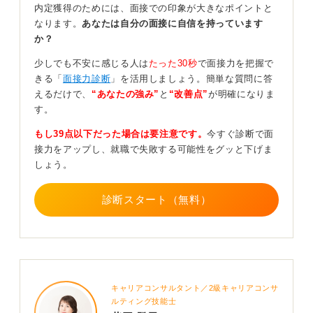
内定獲得のためには、面接での印象が大きなポイントと
自分の状況開示については、症名そのものを告げるより
なります。
あなたは自分の面接に自信を持っています
か？
「緊張で最初の1分は話が速くなりやすいので、お仕事の
際は回答前にメモを取らせていただけると回答の精度が
少しでも不安に感じる人は
たった30秒
で面接力を把握で
上がります」
きる「
面接力診断
」を活用しましょう。簡単な質問に答
えるだけで、
“あなたの強み”
と
“改善点”
が明確になりま
など、業務や面接の進行に必要な配慮と有効な対処を具
す。
体に伝えるほうが誤解を招きません。
もし39点以下だった場合は要注意です。
今すぐ診断で面
動揺しても仕事を進める姿勢が鍵！ 有効な対処法を
接力をアップし、就職で失敗する可能性をグッと下げま
セットで示せ
しょう。
もし入社後の継続的な配慮が必要なら、面接中に伝える
診断スタート（無料）
のではなく内定後に人事と相談するのが無難です。
もし当日に緊張で崩れてしまっても、お礼メールで「当
日は緊張が強く一時的に言葉が詰まってしまいました。
志望理由の要点は次の通りです」と短く整理した再提示
を添えると、伝わらない懸念を払拭しやすいです。
キャリアコンサルタント／2級キャリアコンサ
評価者が見てるのは動揺が起きても仕事を前に進められ
ルティング技能士