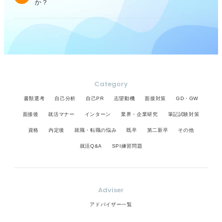
か？
Category
書類選考
自己分析
自己PR
志望動機
面接対策
GD・GW
面接後
就活マナー
インターン
業界・企業研究
筆記試験対策
資格
内定後
就職・転職の悩み
既卒
第二新卒
その他
就活Q&A
SPI練習問題
Adviser
アドバイザー一覧