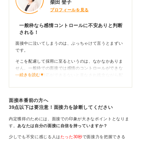
る人かどうかであり、そのための実践が鍵です。
柴田 登子
プロフィールを見る
0
一般枠なら感情コントロールに不安ありと判断
される！
面接中に泣いてしまうのは、ぶっちゃけて言うとまずい
です。
そこを配慮して採用に至るというのは、なかなかありま
せん。一般枠での面接では感情のコントロールができな
⋯続きを読む▼
い、その後の対応ができるないと見なされ残念ながら配
慮してもらえない会社がほとんどだと思います。
もし社会不安障害と自分でわかっていて面接に耐えられ
面接本番前の方へ
ないほどの程度なのであれば、私はちゃんと診断を受け
39点以下は要注意！面接力を診断してください
て障害者手帳を取ることをおすすめします。
手帳を取っておけば障害者枠で面接を受けることができ
内定獲得のためには、面接での印象が大きなポイントとなりま
る、そういう特性があることを多少は配慮してもらえる
す。
あなたは自分の面接に自信を持っていますか？
のでハードルはかなり下がります。
少しでも不安に感じる人は
たった30秒
で面接力を把握できる