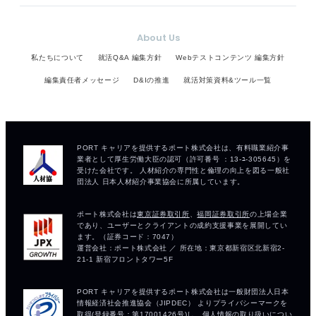
About Us
私たちについて
就活Q&A 編集方針
Webテストコンテンツ 編集方針
編集責任者メッセージ
D&Iの推進
就活対策資料&ツール一覧