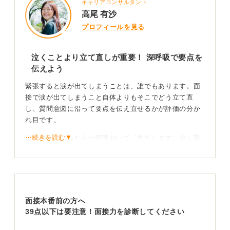
キャリアコンサルタント
高尾 有沙
プロフィールを見る
泣くことより立て直しが重要！ 深呼吸で要点を
伝えよう
緊張すると涙が出てしまうことは、誰でもあります。面
接で涙が出てしまうこと自体よりもそこでどう立て直
し、質問意図に沿って要点を伝え直せるかが評価の分か
れ目です。
⋯続きを読む▼
泣きそうになったら一呼吸おいて「失礼します、少し緊
張していますので10秒だけ考えを整えます」と言葉に
し、深呼吸のあと「結論は二点です。第一に〜、第二
に〜」と要点から話し始めると感情に流されず再開でき
ます。
面接本番前の方へ
準備段階では冒頭30秒（氏名・志望理由の要旨）だけを
39点以下は要注意！面接力を診断してください
繰り返し口慣らしし、録音して声量と間だけを確認する
練習が効果的です。