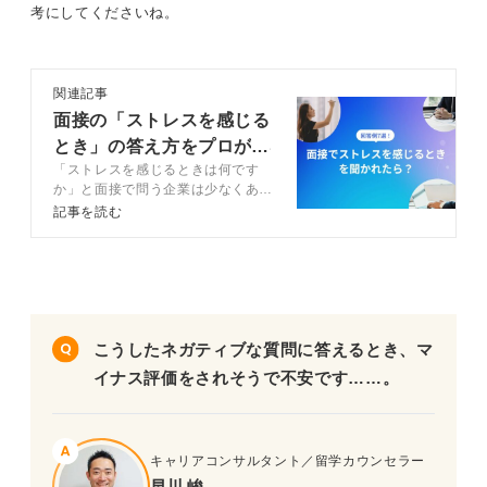
考にしてくださいね。
関連記事
面接の「ストレスを感じる
とき」の答え方をプロが解
「ストレスを感じるときは何です
説！ 例文7選付き
か」と面接で問う企業は少なくあり
ません。回答方法や注意点をキャリ
記事を読む
アコンサルタントとともに解説。回
答例7選も記載。企業の共感と信頼
を得るために、ストレス耐性の高さ
や分析能力をしっかりとアピールし
ましょう。
こうしたネガティブな質問に答えるとき、マ
イナス評価をされそうで不安です……。
キャリアコンサルタント／留学カウンセラー
早川 峻