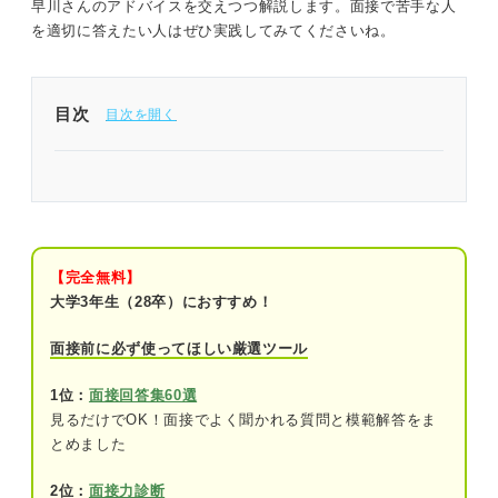
早川さんのアドバイスを交えつつ解説します。面接で苦手な人
を適切に答えたい人はぜひ実践してみてくださいね。
目次
面接で苦手な人を聞かれる理由
①学生の性格や価値観を知るため
②苦手な人とのかかわり方を知るため
【完全無料】
大学3年生（28卒）におすすめ！
「苦手な人」の面接での伝え方
面接前に必ず使ってほしい厳選ツール
①どんな人が苦手か
1位：
面接回答集60選
②なぜ苦手と感じるのか
見るだけでOK！面接でよく聞かれる質問と模範解答をま
とめました
③根拠となるエピソード
2位：
面接力診断
④どのように対処したか