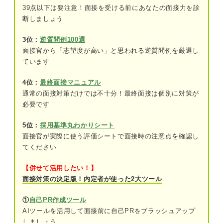
39点以下は要注意！面接を受ける前にあなたの面接力を診
⑤入社後はどのように対処するか
断しましょう
3位：
逆質問例100選
「苦手な人」の面接での回答例文
面接官から「志望度が高い」と思われる逆質問例を厳選し
①協調性のない人
ています
②時間にルーズな人
4位：
最終面接マニュアル
通常の面接対策だけでは不十分！最終面接は個別に対策が
③挨拶ができない人
必要です
④ネガティブで否定的な人
5位：
採用基準丸わかりシート
面接官が実際に使う評価シートで面接時の注意点を確認し
⑤無気力な人
てください
⑥高圧的な人
【併せて活用したい！】
面接対策の決定版！内定者が使った2大ツール
⑦すぐに感情的になる人
①
自己PR作成ツール
⑧責任感がない人
AIツールを活用して面接前に自己PRをブラッシュアップ
⑨悪口を言う人
しましょう