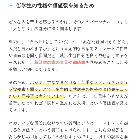
①学生の性格や価値観を知るため
面接で苦手な人を答えるときのNG例
どんな人を苦手と感じるのかは、その人のパーソナル、つまり
「いない」と答えてしまう
「人となり」の部分に深く関連します。
ネガティブな対処方法を伝えている
単純に、「自己PRをしてください」「あなたは周囲からどんな
人だと言われますか」という肯定的な言葉でストレートに性格
非難が混ざっている
や価値観を問う質問だと、就活生は自分を良く見せようするケ
ースも多く、
就活生の素の言葉や価値観
を見極めることは比較
的難しい傾向にあります。
面接で苦手な人を答えるときは質問意図をふまえた回答で
突破しよう
そのため、
ポジティブな要素だけなく苦手な人というネガティ
ブな要素も聞くことで、多角的に就活生の性格や価値観を知り
たいと面接官は考えています
。たとえば、「自己中心的な人が
苦手」だとすれば「調和を重んじる人柄」という価値観が見え
てきます。
ネガティブな回答になりやすい質問というと、「ストレスを感
じるときは？」という質問も挙げられます。こちらの回答も、
あらかじめ用意しておくのがおすすめですよ。以下の記事を参