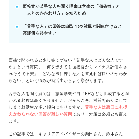
面接官が苦手な人を聞く理由は学生の「価値観」と
記事の該当箇所を見る
「人とのかかわり方」を知るため
面接で苦手な人を聞かれる理由
「苦手な人」の面接での伝え方
「苦手な人」の回答は自己PRや社風と関連付けると
「苦手な人」の面接での回答例文
高評価を得やすい
苦手な人の回答で好印象を残すコツ
※AIの特性上、間違いが含まれている場合があります。記事本文
面接で聞かれると少し答えづらい「苦手な人はどんな人です
と併せてご確認ください。
か」という質問。「何を伝えても面接官からマイナス評価をさ
れそうで不安」「どんな風に苦手な人を答えれば良いのかわか
らない」という悩みが就活生からよく挙がります。
苦手な人を問う質問は、志望動機や自己PRなどと比較すると聞
かれる頻度は高くありません。だからこそ、対策を疎かにして
しまう就活生が多い傾向にありますが、
苦手な人は悪口にも捉
えかねられない回答が難しい質問
であり、対策は必須とも言え
ます。
この記事では、キャリアアドバイザーの柴田さん、鈴木さん、