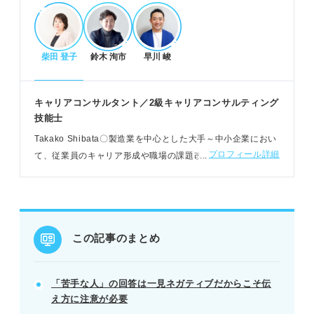
「苦手な人」の面接での伝え方
柴田 登子
鈴木 洵市
早川 峻
結論ファーストでどんな人が苦手か端的に示す。
苦手な理由と具体的なエピソードを伝える。
苦手な人への対処法と入社後の関わり方を説明す
キャリアコンサルタント／2級キャリアコンサルティング
る。
技能士
例：協調性のない人へ周囲を巻き込み対話で解決し
Takako Shibata〇製造業を中心とした大手～中小企業におい
た経験を話す。
プロフィール詳細
て、従業員のキャリア形成や職場の課題改善を支援。若者自
立支援センター埼玉や、公共職業訓練校での就職支援もおこ
なう
好印象を残すコツとNG例
自己分析で苦手な価値観を明確にする。
自己PRと関連付け一貫性のある回答にする。
この記事のまとめ
「いない」や非難だけの回答は避ける。
POINT：苦手な人の対極にある自分の強みをアピー
「苦手な人」の回答は一見ネガティブだからこそ伝
ルしよう。
え方に注意が必要