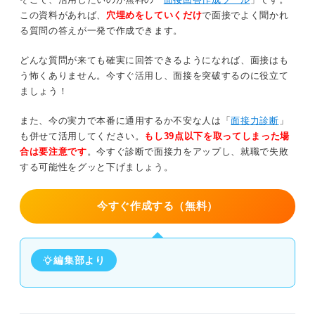
この資料があれば、
穴埋めをしていくだけ
で面接でよく聞かれ
⑩言い訳や嘘が多い人
る質問の答えが一発で作成できます。
⑪人の話を聞かない人
どんな質問が来ても確実に回答できるようになれば、面接はも
う怖くありません。今すぐ活用し、面接を突破するのに役立て
⑫マナーに欠けている人
ましょう！
⑬相手によって態度を変える人
また、今の実力で本番に通用するか不安な人は「
面接力診断
」
も併せて活用してください。
もし39点以下を取ってしまった場
⑭優柔不断な人
合は要注意です
。今すぐ診断で面接力をアップし、就職で失敗
する可能性をグッと下げましょう。
⑮人の時間を平気で奪う人
今すぐ作成する（無料）
苦手な人の回答で好印象を残すコツ
苦手の価値観を明確にする
編集部より
自己PRなどと関連付ける
社風にマッチした内容を伝える