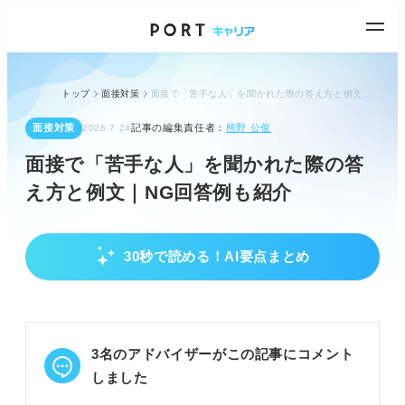
トップ
面接対策
面接で「苦手な人」を聞かれた際の答え方と例文｜NG回答例も紹介
面接対策
記事の編集責任者：
熊野 公俊
2026.7.24
面接で「苦手な人」を聞かれた際の答
え方と例文｜NG回答例も紹介
30秒で読める！AI要点まとめ
面接で「苦手な人」を聞かれる理由
面接官は学生の性格や価値観を多角的に知りたい。
苦手な人との関わり方から入社後の対応を判断す
る。
3名のアドバイザーがこの記事にコメント
職種適性を推測する目的もあると理解する。
しました
POINT：質問意図を理解し、的外れな回答を避けよ
う。