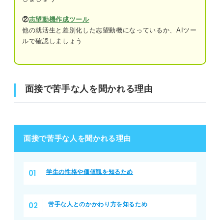
⑩言い訳や嘘が多い人
②
志望動機作成ツール
他の就活生と差別化した志望動機になっているか、AIツー
面接で苦手な人を聞かれる理由
⑪人の話を聞かない人
ルで確認しましょう
⑫マナーに欠けている人
①学生の性格や価値観を知るため
⑬相手によって態度を変える人
②苦手な人とのかかわり方を知るため
面接で苦手な人を聞かれる理由
⑭優柔不断な人
「苦手な人」の面接での伝え方
⑮人の時間を平気で奪う人
①どんな人が苦手か
面接で苦手な人を聞かれる理由
苦手な人の回答で好印象を残すコツ
②なぜ苦手と感じるのか
苦手の価値観を明確にする
③根拠となるエピソード
学生の性格や価値観を知るため
自己PRなどと関連付ける
④どのように対処したか
社風にマッチした内容を伝える
苦手な人とのかかわり方を知るため
⑤入社後はどのように対処するか