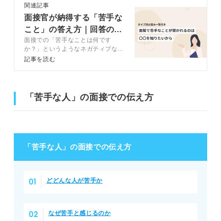
関連記事
面接官が納得する「苦手な
こと」の答え方｜回答の型
面接での「苦手なことは何です
から例文まで解説！
か？」というようなネガティブな質
問は、答え方によって面接官に与え
記事を読む
る印象はポジティブにもネガティブ
にもなり得ます。記事ではキャリア
コンサルタントのアドバイスととも
に「苦手なこと」の見つけ方や答え
「苦手な人」の面接での伝え方
方・例文などを解説するので、ぜひ
参考にしてください。
「苦手な人」の面接での伝え方
どどんな人が苦手か
なぜ苦手と感じるのか