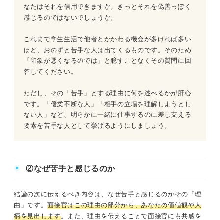
なたはそれを信用できますか。きっとそれを偽善っぽく
感じるのではないでしょうか。
これまで学生生活で他者とかかわる機会が多ければ多い
ほど、おのずと苦手な人は出てくるものです。そのため
「印象が悪くなるのでは」と臆すことなくその質問に回
答してください。
ただし、その「苦手」とする理由に何を述べるかが肝心
です。「優柔不断な人」「相手の立場を理解しようとし
ない人」など、明らかに一緒に仕事するのに差し支える
要素を苦手な人として挙げるようにしましょう。
②なぜ苦手と感じるのか
結論の次に伝えるべき内容は、なぜ苦手と感じるのかその「理
由」です。
面接官はこの理由の部分から、あなたの価値観や人
柄を見出します
。また、理由を伝えることで面接官にも共感を