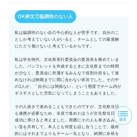
OK例文①協調性のない人
私は協調性のない自己中心的な人が苦手です。自分のこ
としか考えていない人がいると、チームとしての最適解
にたどり着けないと考えているからです。
私は学生時代、文化祭実行委員会の委員長を務めていま
した。パンフレットを作成するときに文化祭までの時間
が少なく、委員会に所属するみんなで役割分担をして進
めなければ納期までに間に合わない状況でした。その中
の1人が、「自分には関係ない」という態度でチーム内が
ギスギスとした空気になってしまうこともありました。
その人抜きで進めることもできたのですが、文化祭当日
も連携が必要なため、全員で進めたほうが文化祭当日を
成功に導けると考えました。周囲にその人も巻き込みた
い旨を共有して、本人とも何度も話し合うことで、最終
的にはそれまでよりもチーム一丸となり、納期に余裕を