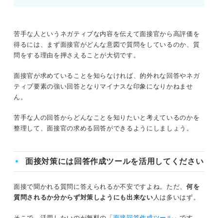
面接で苦手な人を答えるときのNG例
「いない」と答えてしまう
「苦手な人」の面接での回答例文
苦手な人というネガティブな内容を伝えて面接官から高評価を
ネガティブな対処方法を伝えている
①協調性のない人
得るには、まず面接官がどんな意図で質問をしているのか、質
問をする理由を押さえることが大切です。
非難が混ざっている
②時間にルーズな人
面接官が求めていることを知らなければ、的外れな回答やネガ
面接で苦手な人を答えるときは質問意図をふまえた
③挨拶ができない人
ティブ要素の強い回答となりマイナスな印象になりかねませ
回答で突破しよう
ん。
④ネガティブで否定的な人
苦手な人の回答からどんなことを知りたいと考えているのかを
⑤無気力な人
整理して、面接官の求める回答ができるようにしましょう。
⑥高圧的な人
面接対策には回答作成ツールを活用してください
⑦すぐに感情的になる人
面接で聞かれる質問に答えられるか不安ですよね。ただ、
何を
⑧責任感がない人
質問されるか分からず対策しようにも出来ない
人は多いはず。
⑨悪口を言う人
そこで、活用したいのが無料の「
面接回答作成ツール
」です。