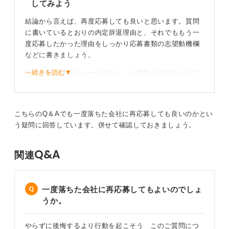
してみよう
どちらに転ぶかは企業の価値観次第なのです。であれば
自分にできることをやった方が後悔がありませんよね。
結論から言えば、再度応募しても良いと思います。質問
に書いているとおりの内定辞退理由と、それでももう一
もし面接の場に臨んだなら、会社の信念や面接時の対応
度応募したかった理由をしっかり応募書類の志望動機欄
など、会社自体にはとても惹かれていたこと、家庭との
などに書きましょう。
両立だけがどうしても気になってしまったことなど正直
に伝えてみてください。
⋯続きを読む▼
採用活動は厳格なルールはなく、人間同士のつながりで
できていることも多いです。「会社の信念や対応に心惹
相手も人なので、こちらの迷っている思いや大切にして
かれて」という再応募の動機は、社内の人が聞いたらさ
いる気持ちを正直に伝えると、共感してくれるものです
ぞ喜ぶことでしょう。
よ。
こちらのQ＆Aでも一度落ちた会社に再応募しても良いのかとい
真心が通じ合う関係は、本当に良いものです。しかしな
う疑問に回答しています。併せて確認しておきましょう。
2
がら、正社員より時短パートの方が応募倍率が高いこと
もあるため、そこは注意してください。家庭と両立でき
Q&A
関連
る仕事はまだまだ不足しているからです。まずは悔いが
残らないように応募してみるのはどうでしょうか。
一度落ちた会社に再応募してもよいのでしょ
断られてもいつか縁があるかもしれないという意識
うか。
で対応することが大切
やらずに後悔するより行動を起こそう このご質問につ
一度不採用になった・内定辞退した会社とも、人生はど