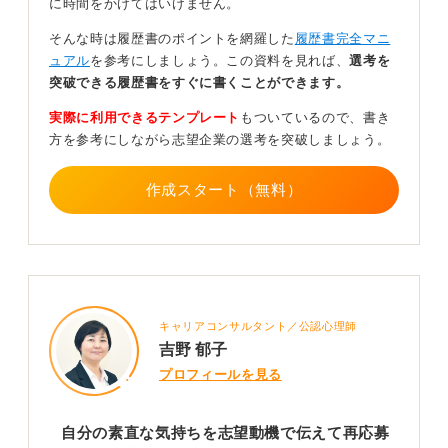
す。
に時間をかけてはいけません。
そんな時は履歴書のポイントを網羅した
履歴書完全マニ
人の選択に正解はないからこそ後悔しないほうを選
ュアル
を参考にしましょう。この資料を見れば、
選考を
ぶことが大切
突破できる履歴書をすぐに書くことができます。
今はその会社で時短可能なパート募集を見つけ、応募す
実際に利用できるテンプレート
もついているので、書き
ることを検討中なのですよね。一度断った会社に再度応
方を参考にしながら志望企業の選考を突破しましょう。
募することが非常識ではないかと気になってしまってい
るようですが、結論としては「応募してみるべき」で
作成スタート（無料）
す。
非常識かどうかという点で言うと、まったくそんなこと
はありません。先の選考では内定をもらっていたのであ
れば、会社は質問者さんの能力や人柄をみて「会社にほ
しい」と思ったわけです。
キャリアコンサルタント／公認心理師
もし先方が「一度断ったのになんで応募してくるのか」
吉野 郁子
と思ったなら、書類選考の時点で通らないでしょう。も
プロフィールを見る
しそうではなく「ほしかったあの人が別口で応募してき
てくれた」と前向きに思うなら面接をしてくれるはずで
す。
自分の素直な気持ちを志望動機で伝えて再応募