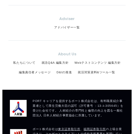
Adviser
アドバイザー一覧
About Us
私たちについて
就活Q&A 編集方針
Webテストコンテンツ 編集方針
編集責任者メッセージ
D&Iの推進
就活対策資料&ツール一覧