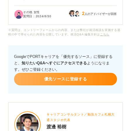
会社の信念や面接時の対応などには惹かれていたため、
その他 女性
2
辞退してからも本当にどうにもならなかったのかという
人のアドバイザーが回答
質問日：
2024/8/30
気持ちがありました。
※質問は、エントリーフォームからの内容、または弊社が就活相談を実施する過
その後、同会社で時短が可能なパート募集があることを
程の中で寄せられた内容を公開しています。就活Q&A 編集方針は
こちら
知ったのですが、その求人から再度応募することは非常
識でしょうか？ こうしたケースの場合、やはり断られる
ことが多いのでしょうか？
GoogleでPORTキャリアを「優先するソース」に登録する
と、
知りたいQ&Aへすぐにアクセスできる
ようになりま
す。ぜひご登録ください。
優先ソースに登録する
キャリアコンサルタント／勉強カフェ札幌大
通スタジオ代表
渡邊 裕樹