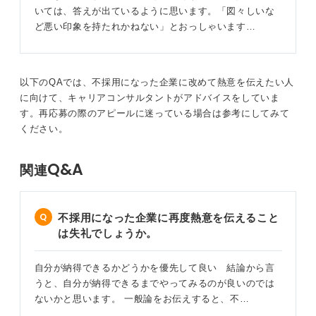
いては、答えが出ているように思います。「図々しいな
こで縁があるかわかりません。自分の価値観や好む社風
ど悪い印象を持たれかねない」とおっしゃいます…
が同じなら、また次の転職の際に今回の会社に心惹かれ
るかもしれません。
そのときには家庭の事情も変わり、残業対応もできるよ
以下のQAでは、不採用になった企業に改めて熱意を伝えたい人
うになっているかもしれないですね。いつまたご縁がで
に向けて、キャリアコンサルタントがアドバイスをしていま
きても良いように、礼儀と誠実さを大切にした対応を心
す。再応募の際のアピールに迷っている場合は参考にしてみて
掛けてください。
ください。
2
Q&A
関連
不採用になった企業に再度熱意を伝えること
は失礼でしょうか。
自分が納得できるかどうかを優先して良い 結論から言
うと、自分が納得できるまでやってみるのが良いのでは
ないかと思います。 一般論をお伝えすると、不…