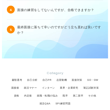
4
面接の練習をしてないんですが、合格できますか？
最終面接に落ちて辛いのですがどう立ち直れば良いです
5
か？
Category
書類選考
自己分析
自己PR
志望動機
面接対策
GD・GW
面接後
就活マナー
インターン
業界・企業研究
筆記試験対策
資格
内定後
就職・転職の悩み
既卒
第二新卒
その他
就活Q&A
SPI練習問題