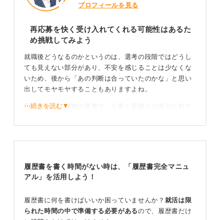
プロフィールを見る
再応募を快く受け入れてくれる可能性はあるた
め挑戦してみよう
就職後どうなるのかというのは、選考の段階ではどうし
ても見えない部分があり、不安を感じることは少なくな
いため、後から「あの判断は合っていたのかな」と思い
出してモヤモヤすることもありますよね。
⋯続きを読む▼
質問者さんは最初の選考で、仕事と家庭との両立に対す
る不安が拭いきれなかったので内定をお断りしたわけで
す。それだけ質問者さんにとっては仕事と家庭の両立と
いうのは大事なことなのだと思います。
人によっては多少家庭のことが気になっても「何とかな
履歴書を書く時間がない時は、「履歴書完全マニュ
るだろう」という判断をする人もいるでしょう。しかし
アル」を活用しよう！
質問者さんはそうではないわけです。ここで大事なの
は、どちらかが正解なわけではなく、それぞれ人の価値
観による判断でしかないということです。その価値観を
履歴書に何を書けばいいか困っていませんか？
就活は限
崩してまで仕事をすると長続きしない可能性がありま
られた時間の中で準備する必要がある
ので、履歴書だけ