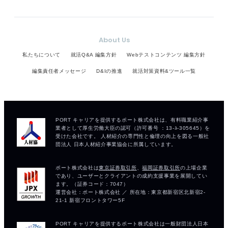
About Us
私たちについて
就活Q&A 編集方針
Webテストコンテンツ 編集方針
編集責任者メッセージ
D&Iの推進
就活対策資料&ツール一覧