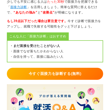
お忙しいなか、説明会の日程についてご連絡いただき、
少しでも不安に感じる人は
たった30秒
で面接力を把握できる
誠にありがとうございます。
「
面接力診断
」を活用しましょう。簡単な質問に答えるだけ
で、
“あなたの強み”
と
“改善点”
が明確になります。
内容を確認し、〇月〇日〇時に伺う予定で承知いたしま
した。
もし39点以下だった場合は要注意です。
今すぐ診断で面接力を
当日はどうぞよろしくお願いいたします。
アップし、就職で失敗する可能性をグッと下げましょう。
〇〇大学 △△学部 ⛤学科
こんな人に「面接力診断」はおすすめ
田中 太郎
電話番号 090-0000-0000
・まだ面接を受けたことがない人
メール xxxx@gmail.com
・面接でなぜ落ちたかわからない人
・自信を持って、面接に臨みたい人
改行を活用して見た目にもバランスの良い返信を目
指す
今すぐ面接力を診断する(無料)
企業から送られてきたメールの件名を変えずにReを付け
たまま返信するのがビジネスマナーです。
適宜、改行や空白を活用してバランス良く表示されるよ
うにすると好印象を残せます。
メールは企業の担当者への配慮を伝える機会です。