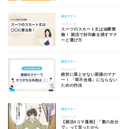
就活マナー
2026.5.29
スーツのスカート丈は油断禁
物！ 就活で好印象を残すマナ
ーと選び方
就活マナー
2026.6.18
絶対に落とせない面接のマナ
ー！ 「即不合格」にならない
ための作法
就活マナー
2026.7.31
【就活4コマ漫画】「素の自分
で」って言ったから