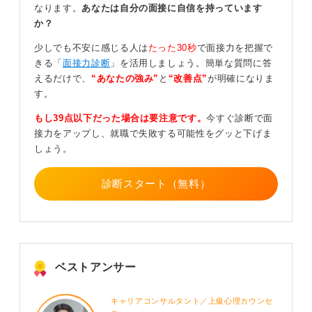
なります。
あなたは自分の面接に自信を持っています
た。当日〇時に貴社へ伺います。どうぞよろしくお願い
か？
いたします」のように丁寧に書くと印象が良いです。
少しでも不安に感じる人は
たった30秒
で面接力を把握で
選考結果のお知らせには「お世話になっております。〇
きる「
面接力診断
」を活用しましょう。簡単な質問に答
〇大学の〇〇〇〇です。この度は、一次選考通過のご連
えるだけで、
“あなたの強み”
と
“改善点”
が明確になりま
絡をありがとうございました。大変うれしく存じます。
す。
二次選考へ向けていっそう努力をしてまいります。どう
ぞよろしくお願いいたします」などと返信し、感謝と意
もし39点以下だった場合は要注意です。
今すぐ診断で面
気込みを伝えましょう。
接力をアップし、就職で失敗する可能性をグッと下げま
しょう。
担当者への配慮としてタイトルと引用は変更せずに
残したままにする
診断スタート（無料）
タイトルは一例ですが、「〇〇様：〇〇のご連絡拝読し
ました（大学名・氏名）」や「〇〇様：結果のご連絡に
つきまして（大学名・氏名）」などにすると良いです。
さらに、メールのやり取りは引用を付けたままにしまし
ベストアンサー
ょう。
企業の担当者はたくさんの問い合わせや応募に対応して
キャリアコンサルタント／上級心理カウンセ