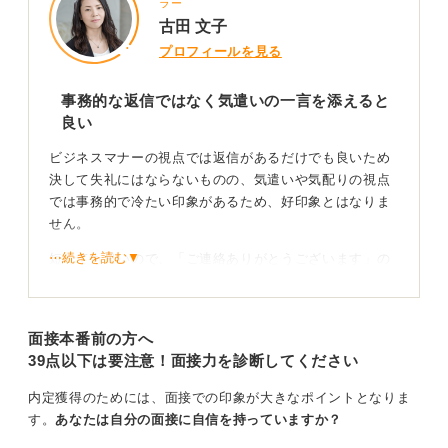
ラー
おり、引用は、どの人とどのようなやり取りになってい
古田 文子
るかの記録として機能しているからです。
プロフィールを見る
担当者の人から削除してきた場合はそれで良いですが、
自分からは削除せずに返信しましょう。
事務的な返信ではなく気遣いの一言を添えると
良い
0
ビジネスマナーの視点では返信があるだけでも良いため
決して失礼にはならないものの、気遣いや気配りの視点
では事務的で冷たい印象があるため、好印象とはなりま
せん。
⋯続きを読む▼
短くても良いので、「ご連絡ありがとうございます」の
ようなあいさつの一言があると、受け取る担当者も気持
ち良く対応できます。
面接本番前の方へ
件名と本文の型を知ろう！ 件名は変更しない
39点以下は要注意！面接力を診断してください
【件名】「Re:〇月〇日 説明会のご案内について」
内定獲得のためには、面接での印象が大きなポイントとなりま
す。
あなたは自分の面接に自信を持っていますか？
【本文】 株式会社〇〇 人事部 〇〇様