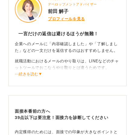
デベロップメントアドバイザー
前田 解子
プロフィールを見る
一言だけの返信は避けるほうが無難！
企業へのメールに「内容確認しました」や「了解しまし
た」などの一文だけを返信するのはおすすめしません。
就職活動におけるメールのやり取りは、LINEなどのチャ
ットツールでおこなうやり取りとは違うためです。
⋯続きを読む▼
ビジネスメールのマナーにのっとって作成することをお
すすめします。
返信メール内には確認した内容を書き込んで丁寧さ
を示そう
面接本番前の方へ
39点以下は要注意！面接力を診断してください
日程調整のメールでは「お世話になります。〇〇大学の
〇〇〇〇です。この度は説明会のご連絡をありがとうご
内定獲得のためには、面接での印象が大きなポイントと
ざいました。日時、内容につきまして承知いたしまし