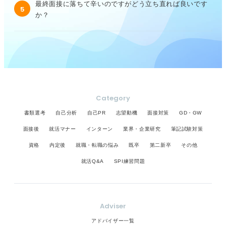
最終面接に落ちて辛いのですがどう立ち直れば良いです
5
か？
Category
書類選考
自己分析
自己PR
志望動機
面接対策
GD・GW
面接後
就活マナー
インターン
業界・企業研究
筆記試験対策
資格
内定後
就職・転職の悩み
既卒
第二新卒
その他
就活Q&A
SPI練習問題
Adviser
アドバイザー一覧