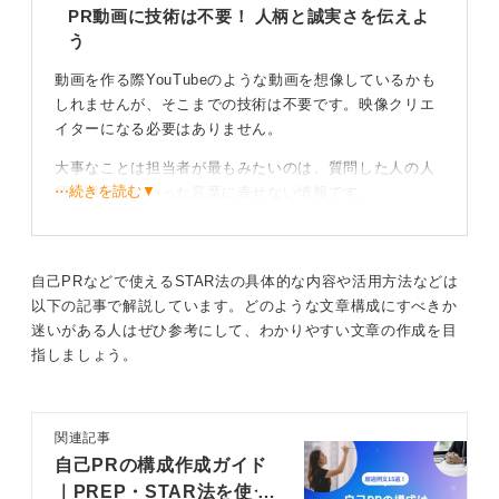
ずしもそこまで費用と時間をかける必要はありません。
PR動画に技術は不要！ 人柄と誠実さを伝えよ
う
それよりも基本的なマナーを守り、あなたの個性や熱意
がストレートに伝わるクリアな動画作成を心掛けましょ
動画を作る際YouTubeのような動画を想像しているかも
う。
しれませんが、そこまでの技術は不要です。映像クリエ
イターになる必要はありません。
話の構成も結論から入り具体例を添えるといった、簡潔
でわかりやすいものにすると短い尺のなかで効果的にア
大事なことは担当者が最もみたいのは、質問した人の人
ピールできます。
⋯続きを読む▼
柄や誠実さといった言葉に表せない情報です。
私自身システムエンジニアだった経験から、デジタルが
0
便利であっても画面越しや学生の皆さんだからこそ、ア
ナログの良さや温かみをいかすと相手に響くものが作れ
自己PRなどで使えるSTAR法の具体的な内容や活用方法などは
るかと思います。
以下の記事で解説しています。どのような文章構成にすべきか
迷いがある人はぜひ参考にして、わかりやすい文章の作成を目
良く編集ソフトで文字を入れる人もいますが、私は特に
指しましょう。
指定がなければスケッチブックを使うのが良いのではな
いかと思います。
たとえば、スケッチブックにキーワードを書いて見せな
関連記事
がら話すといった工夫をします。
自己PRの構成作成ガイド
｜PREP・STAR法を使う
目で見せながら話すことでずっと喋っていると分からな