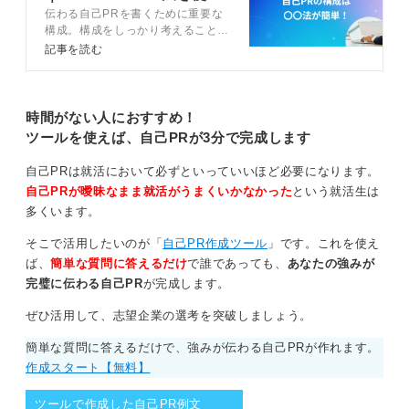
伝わる自己PRを書くために重要な
作成法を伝授
くなってしまうのを防ぎ、視覚的な工夫もしながら目線
構成。構成をしっかり考えること
も安定させて自信があるように話せるかと思います。
で、採用担当者に響く自己PRが作
記事を読む
成できます。今回は構成の組み立て
構成はシンプルに！ 服装はスーツが無難
方からエピソードの書き方、さらに
自己PRを魅力的にするコツまで幅
広く解説しています。最後には例文
時間がない人におすすめ！
展開としてはフリップ方式、つまりスケッチブックを見
も豊富に紹介しています。
ツールを使えば、自己PRが3分で完成します
せて下記のような流れでやってみましょう。
自己PRは就活において必ずといっていいほど必要になります。
①結論を言う。
自己PRが曖昧なまま就活がうまくいかなかった
という就活生は
②その根拠となるエピソードを話す。
多くいます。
③その会社にどんな貢献ができるかというように締めく
そこで活用したいのが「
自己PR作成ツール
」です。これを使え
くる。
ば、
簡単な質問に答えるだけ
で誰であっても、
あなたの強みが
完璧に伝わる自己PR
が完成します。
このようなシンプルな構成で話してみてはいかがでしょ
うか。
ぜひ活用して、志望企業の選考を突破しましょう。
動画をやるということは、おそらく大きな会社だと思い
簡単な質問に答えるだけで、強みが伝わる自己PRが作れます。
ます。かなりの数の応募があると思うので、効率良く雰
作成スタート【無料】
囲気や話し方を確認するために動画を求めるのだと思い
ます。
ツールで作成した自己PR例文