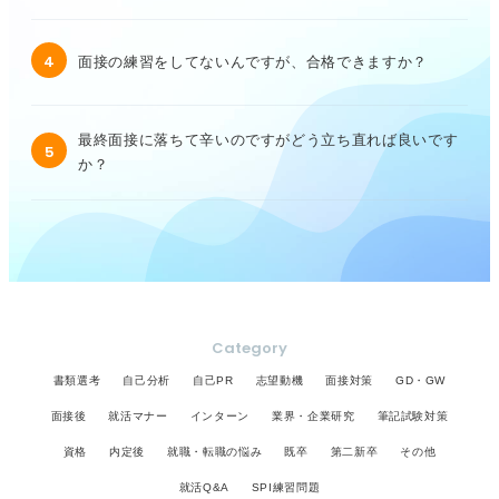
4
面接の練習をしてないんですが、合格できますか？
最終面接に落ちて辛いのですがどう立ち直れば良いです
5
か？
Category
書類選考
自己分析
自己PR
志望動機
面接対策
GD・GW
面接後
就活マナー
インターン
業界・企業研究
筆記試験対策
資格
内定後
就職・転職の悩み
既卒
第二新卒
その他
就活Q&A
SPI練習問題