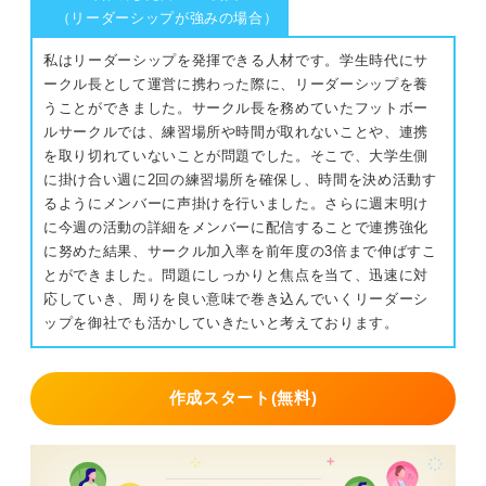
（リーダーシップが強みの場合）
あまり過度な演出をつけすぎるよりも、なるべく素のそ
の人をみせられるような構成見せ方が良いかと思いま
私はリーダーシップを発揮できる人材です。学生時代にサ
す。
ークル長として運営に携わった際に、リーダーシップを養
うことができました。サークル長を務めていたフットボー
服装は、シンプルにスーツが一番良いと思います。服装
ルサークルでは、練習場所や時間が取れないことや、連携
についてはスーツで、内容や見せ方で個性を出すのが良
を取り切れていないことが問題でした。そこで、大学生側
いでしょう。
に掛け合い週に2回の練習場所を確保し、時間を決め活動す
るようにメンバーに声掛けを行いました。さらに週末明け
0
に今週の活動の詳細をメンバーに配信することで連携強化
に努めた結果、サークル加入率を前年度の3倍まで伸ばすこ
とができました。問題にしっかりと焦点を当て、迅速に対
応していき、周りを良い意味で巻き込んでいくリーダーシ
ップを御社でも活かしていきたいと考えております。
作成スタート(無料)