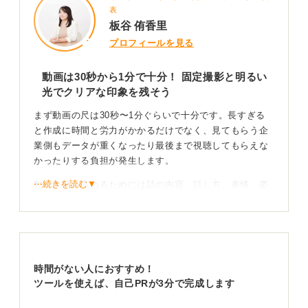
表
板谷 侑香里
プロフィールを見る
動画は30秒から1分で十分！ 固定撮影と明るい
光でクリアな印象を残そう
まず動画の尺は30秒〜1分ぐらいで十分です。長すぎる
と作成に時間と労力がかかるだけでなく、見てもらう企
業側もデータが重くなったり最後まで視聴してもらえな
かったりする負担が発生します。
⋯続きを読む▼
動画の質を高めるためには話の内容、話し方、表情、姿
勢といった要素に加えて、明るい印象が伝わるように工
夫しましょう。
特に背景や服装、そして光の加減は重要です。光の加減
が暗いと顔全体が暗くなってしまうため、撮影環境にも
時間がない人におすすめ！
注意を払うことが大切になります。
ツールを使えば、自己PRが3分で完成します
動画はあなたの第一印象を決定づけるものなので明るい