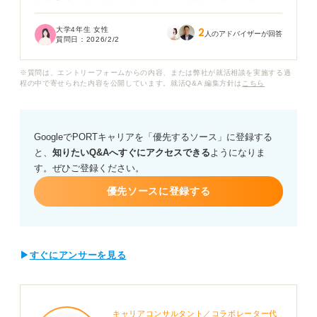
面接のように話すだけではなく視覚的な工夫も必要だと
思うのですが、何をどこまでやれば良いのでしょうか？
大学4年生 女性
2
人のアドバイザーが回答
質問日：
2026/2/2
周りの友人も手探りで作っているようで、正直これで本
当に採用担当者の目に留まるのか不安です。
※質問は、エントリーフォームからの内容、または弊社が就活相談を実施する過
程の中で寄せられた内容を公開しています。就活Q&A 編集方針は
こちら
自己PR動画で評価されるための構成やポイント、また避
けるべき失敗例など具体的なアドバイスをお願いしま
す。
GoogleでPORTキャリアを「優先するソース」に登録する
と、
知りたいQ&Aへすぐにアクセスできる
ようになりま
す。ぜひご登録ください。
優先ソースに登録する
▶
すぐにアンサーを見る
キャリアコンサルタント／コラボレーター代