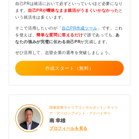
表情とハキハキとした話し方を意識し、事前に何度かテ
自己PRは就活において必ずといっていいほど必要になり
スト撮影をしてみることをおすすめします。
ます。
自己PRが曖昧なまま就活がうまくいかなかった
と
いう就活生は多くいます。
企業が指定するファイル形式やアップロード方法など
も、事前に確認しておきましょう。
そこで活用したいのが「
自己PR作成ツール
」です。これ
を使えば、
簡単な質問に答えるだけ
で誰であっても,
あ
基本的なマナー遵守が最も重要！ ブレない動画で担
なたの強みが完璧に伝わる自己PR
が完成します。
当者の負担を減らそう
ぜひ活用して、志望企業の選考を突破しましょう。
撮影はスマートフォンで構いませんが、手ブレを防ぐた
めに必ずスマホを固定しておくと良いでしょう。
作成スタート（無料）
手持ちなどでブレた動画だと見ている採用担当者も不快
に感じるため、安定した映像にすることが最も重要で
す。
また話す内容についても、特別な実績や難しいことを言
国家資格キャリアコンサルタント／キャリ
う必要はありません。あなたが伝えたい自己PRの要点を
ア・デベロップメント・アドバイザー
明確にしこれらの基本的なマナーを一つひとつ丁寧に守
南 幸雄
って作成できれば、熱意は十分に伝わります。
プロフィールを見る
実際にスタジオなどで撮影をすることもありますが、必