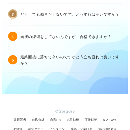
3
どうしても働きたくないです。どうすれば良いですか？
4
面接の練習をしてないんですが、合格できますか？
最終面接に落ちて辛いのですがどう立ち直れば良いです
5
か？
Category
書類選考
自己分析
自己PR
志望動機
面接対策
GD・GW
面接後
就活マナー
インターン
業界・企業研究
筆記試験対策