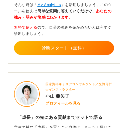
ンを持とう
そんな時は「
My Analytics
」を活用しましょう。このツ
ールを使えば
簡単な質問に答えていくだけで、
あなたの
成長を軸にするなら、何ができるようになりたいのか、
強み・弱みが簡単にわかります。
どんな環境だと力を発揮しやすいのか、自らの成長を通
無料で使える
ので、自分の強みを確かめたい人は今すぐ
じて、会社にどう貢献したいかという視点をセットにす
診断しましょう。
ることです。
たとえば、「ただ成長したい」ではなく、「チームで価
診断スタート（無料）
値を生み出す力を高めたい」「お客様と直接向き合う仕
事を通じて、提案力を伸ばしたい」「御社の〇〇という
事業で一日も早く戦力になるために」というように、成
長を目的ではなく、会社に貢献するための手段として位
置づけるのです。
国家資格キャリアコンサルタント／交流分析
そうすれば、あなたの成長意欲は、企業にとっても魅力
士インストラクタ―
的な主体性や向上心として伝わります。
小山 亜矢子
大切なのは言葉そのものではなく、伝える内容です。
プロフィールを見る
「成長」という言葉の言い換え・発展形としては、「学
「成長」の先にある貢献までセットで語る
び続けられる環境」「新しいことに挑戦し続けられる環
境」「責任ある仕事を早く任せてもらえる環境」などが
学生の軸に「成長」を置くこと自体は、まったく悪いこ