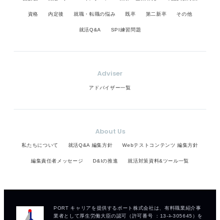
資格
内定後
就職・転職の悩み
既卒
第二新卒
その他
就活Q&A
SPI練習問題
Adviser
アドバイザー一覧
About Us
私たちについて
就活Q&A 編集方針
Webテストコンテンツ 編集方針
編集責任者メッセージ
D&Iの推進
就活対策資料&ツール一覧