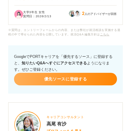
成長という言葉だけでは、企業から受け身な印象を持た
れたり、抽象的で主体性がないと見られたりするよと言
大学3年生 女性
2
われました。
人のアドバイザーが回答
質問日：
2026/2/13
実際、就活の軸として成長を伝えるのは良くないのでし
※質問は、エントリーフォームからの内容、または弊社が就活相談を実施する過
ょうか？ 言い方を工夫すれば伝えても良いのであれば、
程の中で寄せられた内容を公開しています。就活Q&A 編集方針は
こちら
コツを教えてください。
成長意欲をより効果的にアピールできる伝え方や構成に
GoogleでPORTキャリアを「優先するソース」に登録する
ついて、アドバイスをお願いします。
と、
知りたいQ&Aへすぐにアクセスできる
ようになりま
す。ぜひご登録ください。
優先ソースに登録する
キャリアコンサルタント
高尾 有沙