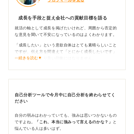
プロフィールを見る
成長を手段と捉え会社への貢献目標を語る
就活の軸として成長を掲げたいけれど、周囲から否定的
な意見を聞いて不安になっているのはよくわかります。
「成長したい」という意欲自体はとても素晴らしいこと
ですが、伝え方を間違えて「とにかく成長したいです」
⋯続きを読む▼
だけだと、あまり良い印象にはなりません。
「会社を踏み台にするのかな」「中身がないな」「受け
身だな」と受け取られるリスクがあるのは事実です。
企業文化にもよりますが、会社が自分を成長させてくれ
るというお客様意識は企業から警戒される可能性があり
自己分析ツールで今月中に自己分析を終わらせてく
ます。
ださい
会社は学校ではないので、教えてもらうのを待っている
自分の弱みはわかっていても、強みは思いつかないもの
だけの人を採用したいとは思わないでしょう。
ですよね。
「これ、本当に強みって言えるのかな？」
と
悩んでいる人は多いはず。
受け身ではなく主体性！ 会社に特化した成長ビジョ