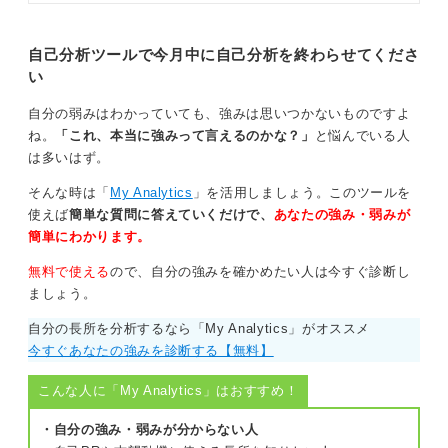
〇〇ができるようになることと定義しましょう。
す。就活の軸一覧90選と面接での
回答例45選も紹介するので、あな
そして、なぜそれを伸ばしたいのか、その成長を仕事で
たに合った就活の軸がきっと見つか
自己分析ツールで今月中に自己分析を終わらせてくださ
どう使っていくのかという流れで整理することがおすす
ります。
い
めです。
自分の弱みはわかっていても、強みは思いつかないものですよ
0
ね。
「これ、本当に強みって言えるのかな？」
と悩んでいる人
は多いはず。
そんな時は「
My Analytics
」を活用しましょう。このツールを
使えば
簡単な質問に答えていくだけで、
あなたの強み・弱みが
簡単にわかります。
無料で使える
ので、自分の強みを確かめたい人は今すぐ診断し
ましょう。
自分の長所を分析するなら「My Analytics」がオススメ
今すぐあなたの強みを診断する【無料】
こんな人に「My Analytics」はおすすめ！
・自分の強み・弱みが分からない人