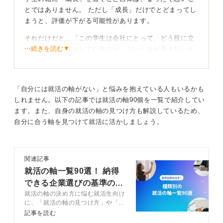
あります。
とではありません。 ただし「成長」だけでとどまってし
まうと、評価が下がる可能性があります。
「成長」という一言で終わらせず、「だから御社の〇〇
な点に惹かれている」とつなげられれば、十分ポジティ
それだけだと、「この学生は会社にとって、どう役に立
ブな就活軸になります。
⋯続きを読む▼
つ存在になろうとしているのか」という点が見えないか
らです。
0
成長だけだと、抽象的で肝心な中身が見えず、受け身に
もとらえられ 「うちの会社じゃなくても良さそう」と思
「自分には就活の軸がない」と悩みを抱えている人もいるかも
われてしまうかもしれません。
しれません。以下の記事では就活の軸90個を一覧で紹介してい
ます。また、自身の就活の軸の見つけ方も解説しているため、
自分に合う軸を見つけて就活に活かしましょう。
成長の定義を明確にして具体的に伝えよう
そこで、成長意欲をより効果的に伝えるには、どんなふ
うに力を伸ばしたいのかを考えましょう。
関連記事
就活の軸一覧90選！ 納得
それは仕事のなかでどう生きるのか、成長した結果会社
できる企業選びの基準の見
にどう還元してくれるのかを伝えると、アピールになり
就活の軸の決め方に悩む就活生向け
つけ方も解説
ます。
に、「就活の軸の見つけ方」や「答
える際の注意点」をキャリアコンサ
記事を読む
「成長したい」は結論ではなく前提であるため、成長＝
ルタント監修により解説する記事で