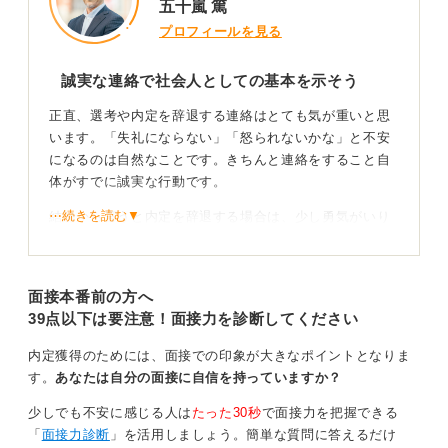
五十嵐 篤
0
プロフィールを見る
誠実な連絡で社会人としての基本を示そう
正直、選考や内定を辞退する連絡はとても気が重いと思
います。「失礼にならない」「怒られないかな」と不安
になるのは自然なことです。きちんと連絡をすること自
体がすでに誠実な行動です。
⋯続きを読む▼
結論から言うと内定を辞退する場合は、少し勇気がいり
ますが電話で伝えられるとベストですよ。
声で直接ご縁に感謝していること、悩んだ末の決断であ
面接本番前の方へ
ることを伝えるだけで印象は大きく変わります。
39点以下は要注意！面接力を診断してください
電話の時間帯は平日の10時〜11時半、または14時〜16時
が適切です。始業直後や昼休み、終業間際は避けましょ
内定獲得のためには、面接での印象が大きなポイントとなりま
う。
す。
あなたは自分の面接に自信を持っていますか？
少しでも不安に感じる人は
たった30秒
で面接力を把握できる
早めに丁寧に伝えることが最も大切
「
面接力診断
」を活用しましょう。簡単な質問に答えるだけ