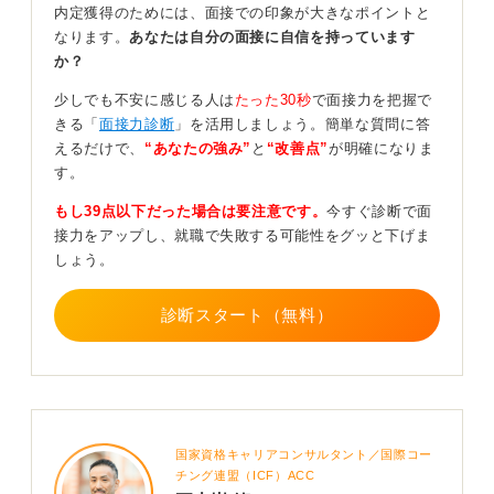
ー
内定獲得のためには、面接での印象が大きなポイントと
なります。
あなたは自分の面接に自信を持っています
電話を掛ける時間帯についても意外と悩むポイントです
か？
が、始業直後や昼休み、 終業間際の慌ただしい時間は避
少しでも不安に感じる人は
たった30秒
で面接力を把握で
けた方が無難です。用件は出来るだけ簡潔に伝え、辞退
きる「
面接力診断
」を活用しましょう。簡単な質問に答
の理由も一身上の都合などで十分です。
えるだけで、
“あなたの強み”
と
“改善点”
が明確になりま
無理に詳しく説明しようとすると、かえって言いづらく
す。
なってしまいます。もし電話を掛けて担当者が不在だっ
もし39点以下だった場合は要注意です。
今すぐ診断で面
た場合でも、折り返しを強くお願いする必要はありませ
接力をアップし、就職で失敗する可能性をグッと下げま
ん。
しょう。
そのままメールで改めて連絡しても失礼にはなりません
し、その方が相手の負担にならない事もあります。
診断スタート（無料）
メールの場合も結論を先に簡潔に書き、これまでの対応
への感謝と辞退することへのお詫びを添えれば十分で
す。
理由を丁寧に長く説明したくなる気持ちが有るかも知れ
ませんが、相手の時間を取らない配慮の方が大切だと思
国家資格キャリアコンサルタント／国際コー
いますよ。
チング連盟（ICF）ACC