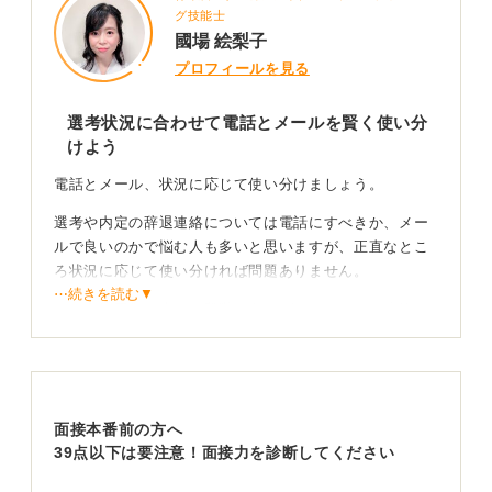
グ技能士
國場 絵梨子
プロフィールを見る
選考状況に合わせて電話とメールを賢く使い分
けよう
電話とメール、状況に応じて使い分けましょう。
選考や内定の辞退連絡については電話にすべきか、メー
ルで良いのかで悩む人も多いと思いますが、正直なとこ
ろ状況に応じて使い分ければ問題ありません。
⋯続きを読む▼
まだ面接回数が少ない段階であれば、メールでの連絡で
も失礼に受け取られることはほとんどないでしょう。
一方で内定をいただいた後や、何度も面接を重ねて丁寧
に対応して貰った企業に対しては、少し緊張しますが電
話で直接伝えた方が思いは伝わりやすいと思います。
面接本番前の方へ
39点以下は要注意！面接力を診断してください
相手への配慮を忘れず結論を簡潔に伝えるのがマナ