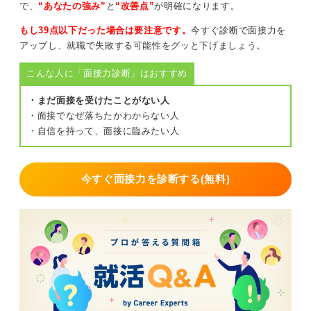
で、
“あなたの強み”
と
“改善点”
が明確になります。
とはいえどうしても電話が難しい場合や、担当者につな
がらない場合は丁寧なメールでも問題ありません。
もし39点以下だった場合は要注意です。
今すぐ診断で面接力を
アップし、就職で失敗する可能性をグッと下げましょう。
一方で書類選考中や一次、二次面接段階での辞退であれ
ば、メールでの連絡でもビジネスマナー上問題ありませ
こんな人に「面接力診断」はおすすめ
ん。その際も辞退理由を簡潔に感謝を必ず添える、結論
を先に伝えることが重要ですよ。
・まだ面接を受けたことがない人
・面接でなぜ落ちたかわからない人
電話メールいずれの場合も詳細な理由説明は不要で、熟
・自信を持って、面接に臨みたい人
考の結果一身上の都合などで十分です。重要なのは早め
に、丁寧に、簡潔に伝えることでありこれが社会人とし
ての基本的な姿勢でもあります。
今すぐ面接力を診断する(無料)
0