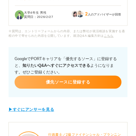
適切なのかわかりません。
大学4年生 男性
2
特に内定を辞退する場合は、企業に対して失礼がないよ
人のアドバイザーが回答
質問日：
2026/2/27
う丁寧に伝えたいと思っています。
※質問は、エントリーフォームからの内容、または弊社が就活相談を実施する過
もし電話をする場合、どのような時間帯にかけるのがベ
程の中で寄せられた内容を公開しています。就活Q&A 編集方針は
こちら
ストでしょうか？ また電話やメールで連絡する際の、具
体的な断り方の例文やポイントについて教えていただき
たいです。
GoogleでPORTキャリアを「優先するソース」に登録する
と、
知りたいQ&Aへすぐにアクセスできる
ようになりま
す。ぜひご登録ください。
優先ソースに登録する
▶すぐにアンサーを見る
行政書士／2級ファイナンシャル・プランニン