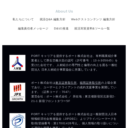
About Us
私たちについて
就活Q&A 編集方針
Webテストコンテンツ 編集方針
編集責任者メッセージ
D&Iの推進
就活対策資料&ツール一覧