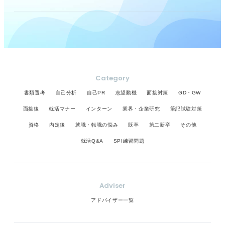
Category
書類選考
自己分析
自己PR
志望動機
面接対策
GD・GW
面接後
就活マナー
インターン
業界・企業研究
筆記試験対策
資格
内定後
就職・転職の悩み
既卒
第二新卒
その他
就活Q&A
SPI練習問題
Adviser
アドバイザー一覧