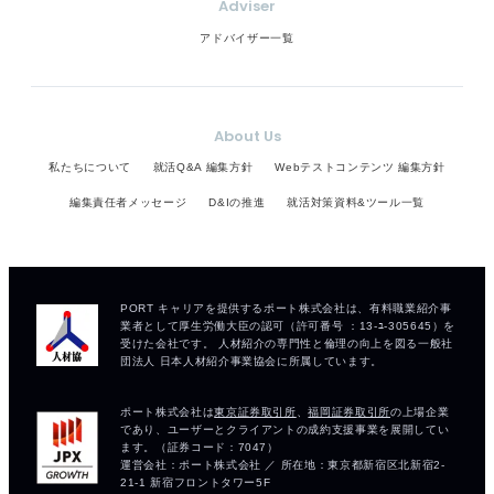
Adviser
アドバイザー一覧
About Us
私たちについて
就活Q&A 編集方針
Webテストコンテンツ 編集方針
編集責任者メッセージ
D&Iの推進
就活対策資料&ツール一覧