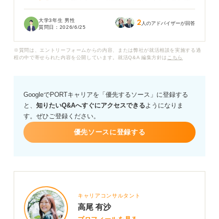
う」と考えると怖くなり、説明会への申し込みボタンす
ら押せない日があります。
大学3年生 男性
2
人のアドバイザーが回答
質問日：
2026/6/25
周りの友人はインターンやOB訪問に積極的に動いてお
り、自分だけがスタートラインにも立てていないよう
※質問は、エントリーフォームからの内容、または弊社が就活相談を実施する過
で、焦りと情けなさを感じて毎日落ち込んでいます。
程の中で寄せられた内容を公開しています。就活Q&A 編集方針は
こちら
企業に病気のことを伝えると選考で不利になるのではな
いかという怖さと、隠して入社しても業務に耐えられる
GoogleでPORTキャリアを「優先するソース」に登録する
かという不安の板挟みになっています。
と、
知りたいQ&Aへすぐにアクセスできる
ようになりま
す。ぜひご登録ください。
パニック障害と付き合いながら、無理なく就活を進める
ための心構えや、具体的な対策などはありますでしょう
優先ソースに登録する
か。プロの視点からアドバイスをいただきたいです。
キャリアコンサルタント
高尾 有沙