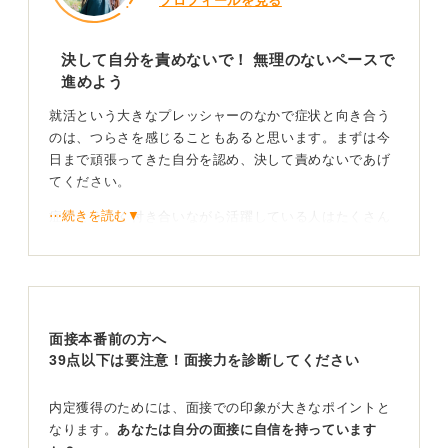
プロフィールを見る
決して自分を責めないで！ 無理のないペースで
進めよう
就活という大きなプレッシャーのなかで症状と向き合う
のは、つらさを感じることもあると思います。まずは今
日まで頑張ってきた自分を認め、決して責めないであげ
てください。
⋯続きを読む▼
症状とうまく付き合いながら活躍している人はたくさん
います。完璧を目指さず、自分のペースで無理なく進め
ていくことが何よりも大切です。
体調が優れない日は思い切って休み、オンライン説明会
や、混雑時間を避けた選考スケジュールを組むなど、工
面接本番前の方へ
夫を取り入れましょう。
39点以下は要注意！面接力を診断してください
できる範囲で少しずつ行動することが、納得のいくゴー
ルへの一歩となります。自分の特性を理解し、無理のな
内定獲得のためには、面接での印象が大きなポイントと
い範囲で活動を継続していくことが、長期的な成功への
なります。
あなたは自分の面接に自信を持っています
鍵です。