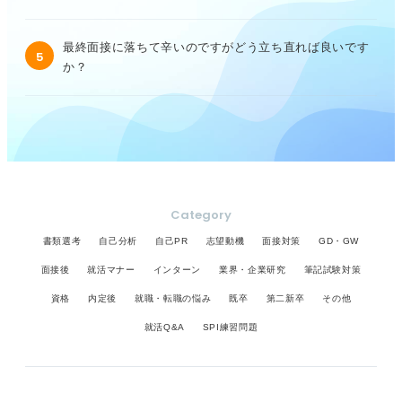
最終面接に落ちて辛いのですがどう立ち直れば良いです
5
か？
Category
書類選考
自己分析
自己PR
志望動機
面接対策
GD・GW
面接後
就活マナー
インターン
業界・企業研究
筆記試験対策
資格
内定後
就職・転職の悩み
既卒
第二新卒
その他
就活Q&A
SPI練習問題