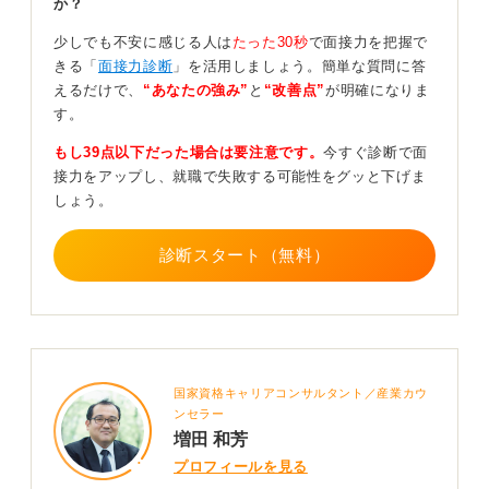
か？
場合によっては人事担当者への相談や専門家への相
少しでも不安に感じる人は
たった30秒
で面接力を把握で
談を考えてみて！
きる「
面接力診断
」を活用しましょう。簡単な質問に答
えるだけで、
“あなたの強み”
と
“改善点”
が明確になりま
す。
病気の開示については、内定後に配慮が必要な事項とし
て人事担当者に相談する方法があります。
もし39点以下だった場合は要注意です。
今すぐ診断で面
接力をアップし、就職で失敗する可能性をグッと下げま
「現在はコントロールできており業務に支障はありませ
しょう。
んが、〇〇という状況下では配慮いただけると助かりま
す」と前向きに伝えることも検討してみてください。具
体的にどのような環境であれば働けるかを整理しておく
診断スタート（無料）
ことが重要です。
また、支援が必要だと感じる場合は一人で抱え込まず、
大学のキャリアセンターや専門の支援室に相談してみて
ください。経験豊富なスタッフが、あなたの状況に合わ
せたサポートやアドバイスをくれるはずです。
国家資格キャリアコンサルタント／産業カウ
ンセラー
自分らしく働ける場所は必ず存在します。自分を大切に
増田 和芳
しながら、一歩ずつ自分の居場所を一緒に探していきま
プロフィールを見る
しょう。決して一人ではないですよ。