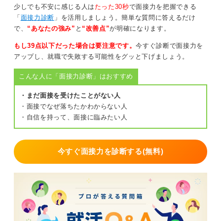
配慮をおこなってくれます。より安心して長期的に働き
少しでも不安に感じる人は
たった30秒
で面接力を把握できる
たいときには、障害者枠での就職も視野に入れてみてく
「
面接力診断
」を活用しましょう。簡単な質問に答えるだけ
ださい。
で、
“あなたの強み”
と
“改善点”
が明確になります。
0
もし39点以下だった場合は要注意です。
今すぐ診断で面接力を
アップし、就職で失敗する可能性をグッと下げましょう。
こんな人に「面接力診断」はおすすめ
・まだ面接を受けたことがない人
・面接でなぜ落ちたかわからない人
・自信を持って、面接に臨みたい人
今すぐ面接力を診断する(無料)