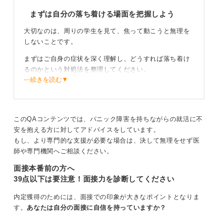
まずは自分の落ち着ける場面を把握しよう
0
大切なのは、周りの学生を見て、焦って動こうと無理を
しないことです。
まずはご自身の症状を深く理解し、どうすれば落ち着け
るのかという対処法を整理してください。
⋯続きを読む▼
インターンシップを活用するなど、無理のない範囲から
スタートしましょう。
このQAコンテンツでは、パニック障害を持ちながらの就活に不
多様な働き方がある！ 支援制度も視野に入れてみよ
安を抱える方に対してアドバイスをしています。
う
もし、より専門的な支援が必要な場合は、決して無理をせず医
師や専門機関へご相談ください。
障害を隠して入社する不安がある場合は、さまざまな働
き方を検討してみてください。
面接本番前の方へ
39点以下は要注意！面接力を診断してください
たとえば、在宅勤務が可能な企業を探したり、障害者雇
用枠を検討したりするのも有力な選択肢です。
内定獲得のためには、面接での印象が大きなポイントとなりま
す。
あなたは自分の面接に自信を持っていますか？
障害者雇用枠であれば、企業側も特性を理解したうえで