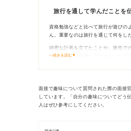
旅行を通して学んだことを
資格勉強などと比べて旅行が遊びの
ん。重要なのは旅行を通じて何をし
綿密な計画を立てたことや、旅先で
⋯続きを読む▼
れば、それは立派なアピールになり
趣味を比較して落ち込む必要
どれだけ時間をかけて取り組んだか
面接で趣味について質問された際の面接
ことが評価に直結します。
しています。「自分の趣味についてどう
人はぜひ参考にしてください。
ほかの誰かと自分を比較して卑下す
自分なりに工夫してきた経験をいか