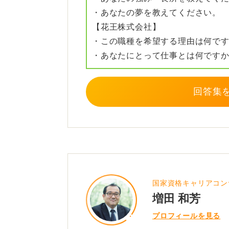
・あなたの夢を教えてください。
自分なりに工夫したことを振り返り
【花王株式会社】
ださい。その個性がほかの学生との
・この職種を希望する理由は何で
・あなたにとって仕事とは何です
0
回答集
国家資格キャリアコン
増田 和芳
プロフィールを見る