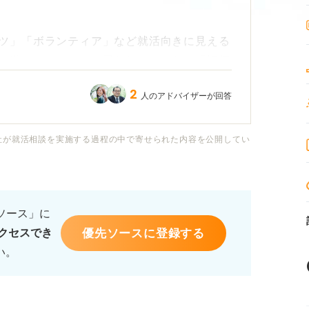
ツ」「ボランティア」など就活向きに見える
て遊んでいるだけと思われないかな」「評価
います。
2
人のアドバイザーが回答
が好きで、自分なりに工夫してきた経験もあ
りません。
社が就活相談を実施する過程の中で寄せられた内容を公開してい
伝えると印象が良くなるのでしょうか？
るソース」に
たほうが良い表現を教えてください。
優先ソースに登録する
クセスでき
い。