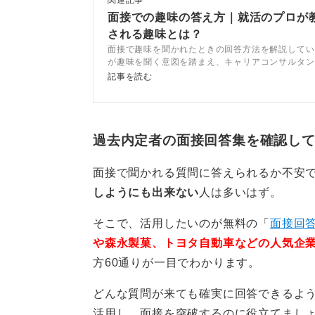
関連記事
面接での趣味の答え方｜就活のプロが
0
される趣味とは？
面接で趣味を聞かれたときの回答方法を解説してい
が趣味を聞く意図を踏まえ、キャリアコンサルタン
り入れた回答を作りましょう。また、面接官の誤解
記事を読む
趣味やマイナスな印象を残さない回答の方法も伝授
文も用意しているので、自分らしい回答に役立てて
う。
過去内定者の面接回答集を確認し
面接で聞かれる質問に答えられるか不安
しようにも出来ない
人は多いはず。
そこで、活用したいのが無料の「
面接回答
や森永製菓、トヨタ自動車などの人気企
方60通りが一目でわかります。
どんな質問が来ても確実に回答できるよ
活用し、面接を突破するのに役立てまし