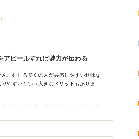
ト
をアピールすれば魅力が伝わる
せん。むしろ多くの人が共感しやすい趣味な
なりやすいという大きなメリットもありま
は伝え方次第です。自分なりのこだわりを整
では、アピールとしては弱くなってしまいま