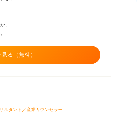
、あなただけの言葉で自信を持って語ってく
差別化にもつながります。
すか。
か。
を見る（無料）
サルタント／産業カウンセラー