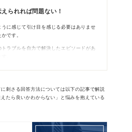
伝えられれば問題ない！
ように感じて引け目を感じる必要はありませ
たかです。
のトラブルを自力で解決したエピソードがあ
ます。
はない！ 自分なりの工夫をアピール
、そこから何を得たのかを自分の言葉で語る
官に刺さる回答方法については以下の記事で解説
伝えたら良いかわからない」と悩みを抱えている
る必要はありません。
に言葉にできるかがポイントです。