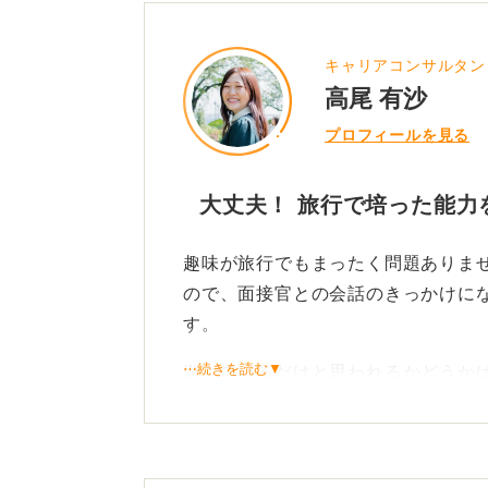
キャリアコンサルタン
高尾 有沙
プロフィールを見る
大丈夫！ 旅行で培った能力
趣味が旅行でもまったく問題ありま
ので、面接官との会話のきっかけに
す。
⋯続きを読む▼
遊んでいるだけと思われるかどうか
理してみましょう。
単に「旅行が好きです」と言うだけ
す。