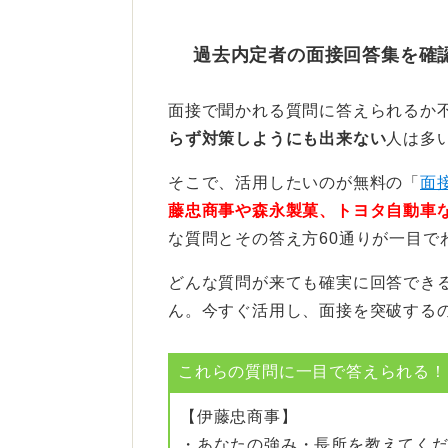
大切なのは、その経験を通じてどの
過去内定者の面接回答集を確
したのかを具体的に言語化して面接
面接で聞かれる質問に答えられるか
具体的なエピソードとともに
らず対策しようにも出来ない
人は多
評価されやすい伝え方のコツは、旅
そこで、活用したいのが無料の「
面
藤忠商事や森永製菓、トヨタ自動車
たとえば一人旅が好きなら、計画か
な質問とその答え方60通りが一目で
性や行動力が身に付いたという話が
どんな質問が来ても確実に回答でき
トラブルに遭遇した際に、冷静に対
ん。今すぐ活用し、面接を突破する
たエピソードを盛り込むのも非常に
友人との旅行で調整役を担った話な
これらの質問に一目で答えられる！(
大切なのは、旅行がアピールになる
【伊藤忠商事】
なたの人柄や強みを伝えられるかど
・あなたの強み・長所を教えてく