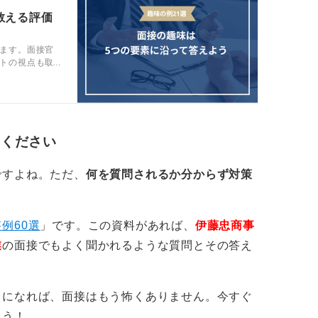
教える評価
ます。面接官
トの視点も取
を招きやすい
します。21例
いきましょ
てください
ですよね。ただ、
何を質問されるか分からず対策
例60選
」です。この資料があれば、
伊藤忠商事
業
の面接でもよく聞かれるような質問とその答え
うになれば、面接はもう怖くありません。今すぐ
ょう！