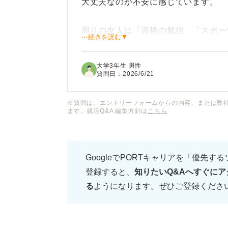
大丈夫なのか不安に感じています。
周りの友人は「資格の勉強」「スポー
⋯続きを読む▼
趣味を書いている人も多く、「旅行っ
されにくいのでは」と気になってしま
大学3年生 男性
質問日：
2026/6/21
実際には、一人旅や計画を立てること
りますが、どう伝えれば良いのかわか
※質問は、エントリーフォームからの内容、または弊
ます。就活Q&A 編集方針は
こちら
就活で趣味が旅行の場合、どのように
GoogleでPORTキャリアを「優先す
評価されやすい伝え方のコツや、避け
登録すると、
知りたいQ&Aへすぐにア
る
ようになります。ぜひご登録くださ