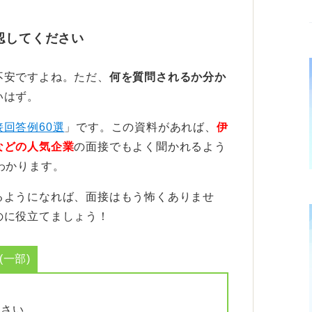
ような気づきを得たのか、どのような工夫を
認してください
官に届けることです。
不安ですよね。ただ、
何を質問されるか分か
身に付いた力を話そう
いはず。
行での学びを具体的に話すことです。
接回答例60選
」です。この資料があれば、
伊
などの人気企業
の面接でもよく聞かれるよう
ら手配まですべて自分でおこなうなかで計画
わかります。
できます。
るようになれば、面接はもう怖くありませ
処した経験があれば、問題解決能力が向上し
のに役立てましょう！
有効ですね。
ら協調性のアピールになります。
一部)
かどうかよりも、経験を通して見えてくるあ
うかです。
ださい。